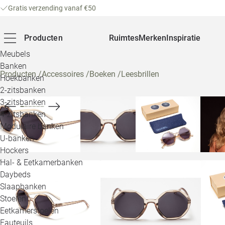
Gratis verzending vanaf €50
Producten
Ruimtes
Merken
Inspiratie
Meubels
Banken
Producten
/
Accessoires
/
Boeken
/
Leesbrillen
Hoekbanken
2-zitsbanken
3-zitsbanken
4-zitsbanken
Modulaire banken
U-banken
Hockers
Hal- & Eetkamerbanken
Daybeds
Slaapbanken
Stoelen
Eetkamerstoelen
Fauteuils