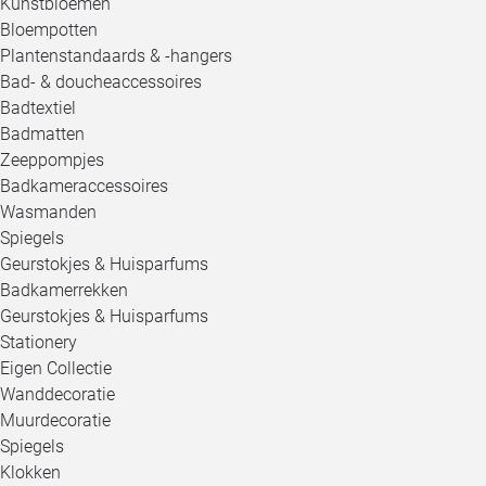
Kunstbloemen
Bloempotten
Plantenstandaards & -hangers
Bad- & doucheaccessoires
Badtextiel
Badmatten
Zeeppompjes
Badkameraccessoires
Wasmanden
Spiegels
Geurstokjes & Huisparfums
Badkamerrekken
Geurstokjes & Huisparfums
Stationery
Eigen Collectie
Wanddecoratie
Muurdecoratie
Spiegels
Klokken