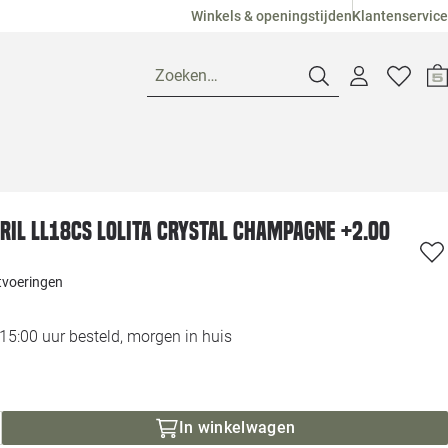
Winkels & openingstijden
Klantenservice
Zoeken…
Openingstijden
ril LL18CS Lolita Crystal Champagne +2.00
Pagina suggesties
Loods 5 Ame
itvoeringen
Winkels
Loods 5 Dui
5:00 uur besteld, morgen in huis
Klantenservice
Loods 5 Maas
Veelgestelde vragen
Loods 5 Slie
In winkelwagen