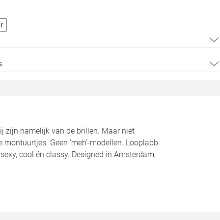
Loods 5 Za
r
Loods 5 Gara
Alle openingst
s
j zijn namelijk van de brillen. Maar niet
ffe montuurtjes. Geen ‘meh’-modellen. Looplabb
ol, sexy, cool én classy. Designed in Amsterdam,