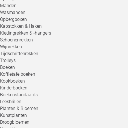
Manden
Wasmanden
Opbergboxen
Kapstokken & Haken
Kledingrekken & -hangers
Schoenenrekken
Wijnrekken
Tijdschriftenrekken
Trolleys
Boeken
Koffietafelboeken
Kookboeken
Kinderboeken
Boekenstandaards
Leesbrillen
Planten & Bloemen
Kunstplanten
Droogbloemen