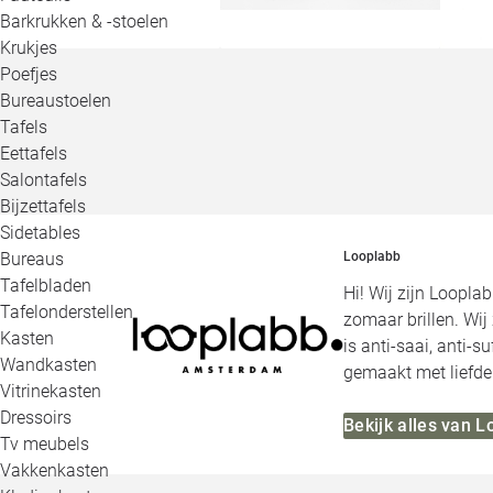
Barkrukken & -stoelen
Krukjes
Poefjes
Bureaustoelen
Tafels
Eettafels
Salontafels
Bijzettafels
Sidetables
Bureaus
Looplabb
Tafelbladen
Hi! Wij zijn Loopla
Tafelonderstellen
zomaar brillen. Wij
Kasten
is anti-saai, anti-s
Wandkasten
gemaakt met liefde
Vitrinekasten
Dressoirs
Bekijk alles van 
Tv meubels
Vakkenkasten