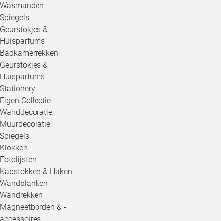
Wasmanden
Spiegels
Geurstokjes &
Huisparfums
Badkamerrekken
Geurstokjes &
Huisparfums
Stationery
Eigen Collectie
Wanddecoratie
Muurdecoratie
Spiegels
Klokken
Fotolijsten
Kapstokken & Haken
Wandplanken
Wandrekken
Magneetborden & -
accessoires