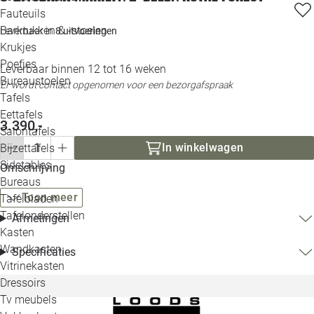
Loo
Fauteuils
Barkrukken & -stoelen
Leverbaar in
8 uitvoeringen
Krukjes
Loo
Poefjes
Leverbaar binnen 12 tot 16 weken
Bureaustoelen
Loo
Er wordt contact opgenomen voor een bezorgafspraak
Tafels
Eettafels
Loo
3.390,-
Salontafels
In winkelwagen
Bijzettafels
Loo
Sidetables
(out
Omschrijving
Bureaus
Toon meer
Tafelbladen
Alle 
Tafelonderstellen
Afmetingen
Kasten
Wandkasten
Specificaties
Vitrinekasten
Dressoirs
Tv meubels