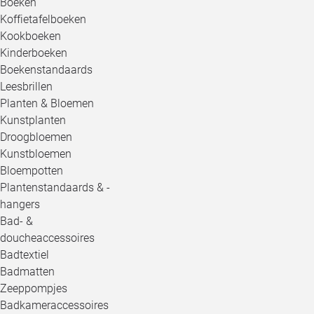
Boeken
Koffietafelboeken
Kookboeken
Kinderboeken
Boekenstandaards
Leesbrillen
Planten & Bloemen
Kunstplanten
Droogbloemen
Kunstbloemen
Bloempotten
Plantenstandaards & -
hangers
Bad- &
doucheaccessoires
Badtextiel
Badmatten
Zeeppompjes
Badkameraccessoires