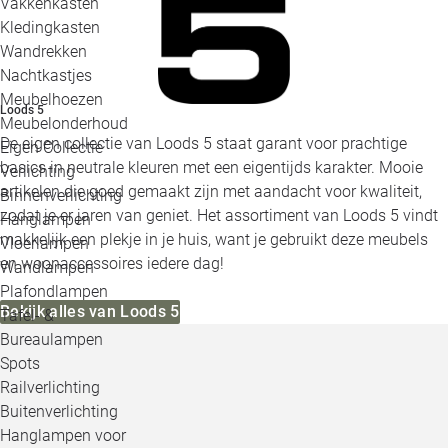
Vakkenkasten
Kledingkasten
Wandrekken
Nachtkastjes
Meubelhoezen
Loods 5
Meubelonderhoud
De eigen collectie van Loods 5 staat garant voor prachtige
Eigen Collectie
basics in neutrale kleuren met een eigentijds karakter. Mooie
Verlichting
artikelen die goed gemaakt zijn met aandacht voor kwaliteit,
Binnenverlichting
zodat je er jaren van geniet. Het assortiment van Loods 5 vindt
Hanglampen
makkelijk een plekje in je huis, want je gebruikt deze meubels
Vloerlampen
en woonaccessoires iedere dag!
Wandlampen
Plafondlampen
Bekijk alles van Loods 5
Tafel- &
Bureaulampen
Spots
Railverlichting
Buitenverlichting
Hanglampen voor