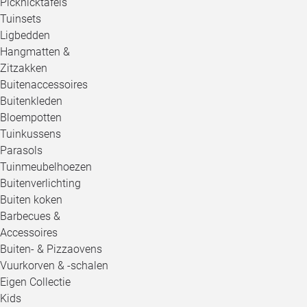
Picknicktafels
Tuinsets
Ligbedden
Hangmatten &
Zitzakken
Buitenaccessoires
Buitenkleden
Bloempotten
Tuinkussens
Parasols
Tuinmeubelhoezen
Buitenverlichting
Buiten koken
Barbecues &
Accessoires
Buiten- & Pizzaovens
Vuurkorven & -schalen
Eigen Collectie
Kids