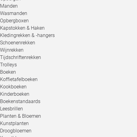
Manden
Wasmanden
Opbergboxen
Kapstokken & Haken
Kledingrekken & -hangers
Schoenenrekken
Wijnrekken
Tijdschriftenrekken
Trolleys
Boeken
Koffietafelboeken
Kookboeken
Kinderboeken
Boekenstandaards
Leesbrillen
Planten & Bloemen
Kunstplanten
Droogbloemen