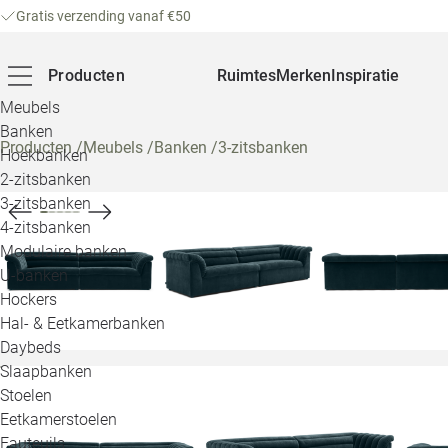
Gratis verzending vanaf €50
Producten
Ruimtes
Merken
Inspiratie
Meubels
Banken
Producten
/
Meubels
/
Banken
/
3-zitsbanken
Hoekbanken
2-zitsbanken
3-zitsbanken
4-zitsbanken
Modulaire banken
U-banken
Hockers
Hal- & Eetkamerbanken
Daybeds
Slaapbanken
Stoelen
Eetkamerstoelen
Fauteuils