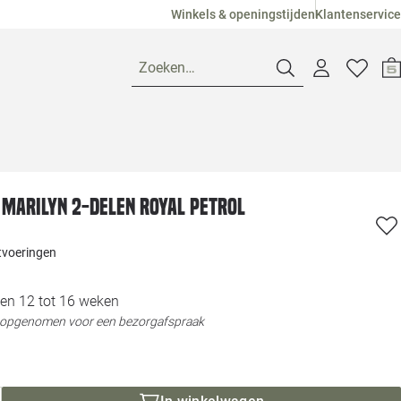
Winkels & openingstijden
Klantenservice
Zoeken…
Openingstijden
 Marilyn 2-delen royal petrol
Pagina suggesties
Loods 5 Ame
itvoeringen
Winkels
Loods 5 Dui
en 12 tot 16 weken
Klantenservice
Loods 5 Maas
t opgenomen voor een bezorgafspraak
Veelgestelde vragen
Loods 5 Slie