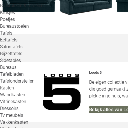
Barkrukken & -stoelen
Krukjes
Poefjes
Bureaustoelen
Tafels
Eettafels
Salontafels
Bijzettafels
Sidetables
Bureaus
Loods 5
Tafelbladen
Tafelonderstellen
De eigen collectie 
Kasten
die goed gemaakt zi
Wandkasten
plekje in je huis, 
Vitrinekasten
Dressoirs
Bekijk alles van L
Tv meubels
Vakkenkasten