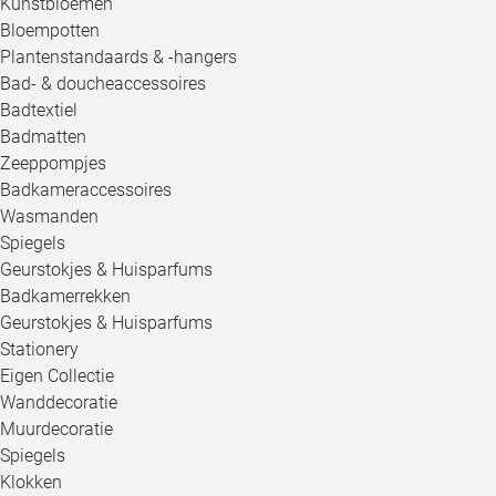
Kunstbloemen
Bloempotten
Plantenstandaards & -hangers
Bad- & doucheaccessoires
Badtextiel
Badmatten
Zeeppompjes
Badkameraccessoires
Wasmanden
Spiegels
Geurstokjes & Huisparfums
Badkamerrekken
Geurstokjes & Huisparfums
Stationery
Eigen Collectie
Wanddecoratie
Muurdecoratie
Spiegels
Klokken