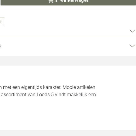
In winkelwagen
Loods 5 Za
Loods 5 Gara
r
Alle openingst
s
n met een eigentijds karakter. Mooie artikelen
t assortiment van Loods 5 vindt makkelijk een