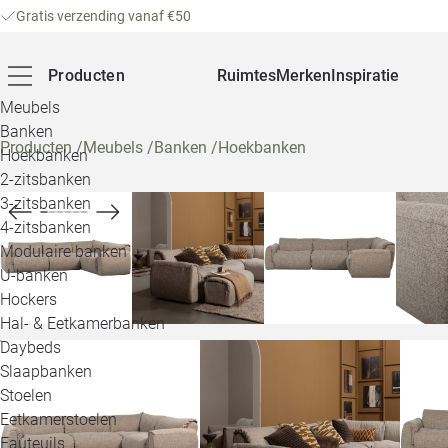
Gratis verzending vanaf €50
Producten
Ruimtes
Merken
Inspiratie
Meubels
Banken
Producten
/
Meubels
/
Banken
/
Hoekbanken
Hoekbanken
2-zitsbanken
3-zitsbanken
4-zitsbanken
Modulaire banken
U-banken
Hockers
Hal- & Eetkamerbanken
Daybeds
Slaapbanken
Stoelen
Eetkamerstoelen
Fauteuils