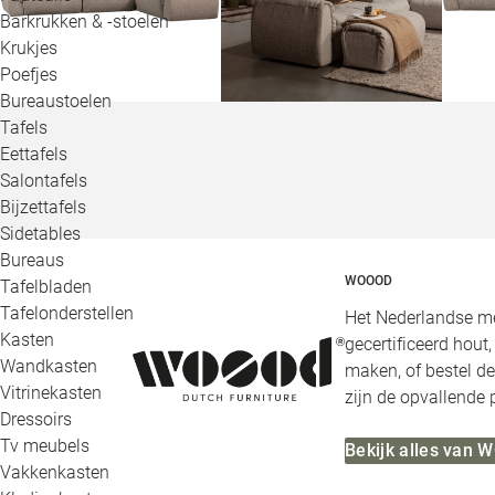
Barkrukken & -stoelen
Krukjes
Poefjes
Bureaustoelen
Tafels
Eettafels
Salontafels
Bijzettafels
Sidetables
Bureaus
WOOOD
Tafelbladen
Tafelonderstellen
Het Nederlandse me
Kasten
gecertificeerd hout
Wandkasten
maken, of bestel de
Vitrinekasten
zijn de opvallende
Dressoirs
Tv meubels
Bekijk alles van
Vakkenkasten