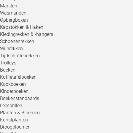
Manden
Wasmanden
Opbergboxen
Kapstokken & Haken
Kledingrekken & -hangers
Schoenenrekken
Wijnrekken
Tijdschriftenrekken
Trolleys
Boeken
Koffietafelboeken
Kookboeken
Kinderboeken
Boekenstandaards
Leesbrillen
Planten & Bloemen
Kunstplanten
Droogbloemen