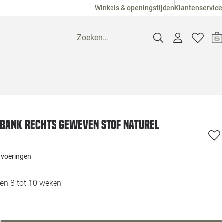
Winkels & openingstijden
Klantenservice
Zoeken…
Openingstijden
Pagina suggesties
Loods 5 Ame
bank rechts geweven stof naturel
Winkels
Loods 5 Dui
itvoeringen
Klantenservice
Loods 5 Maas
en 8 tot 10 weken
Veelgestelde vragen
Loods 5 Slie