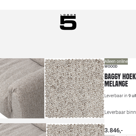
Alleen online
WOOOD
Baggy hoek
melange
Leverbaar in
9 u
Leverbaar binn
3.846,-