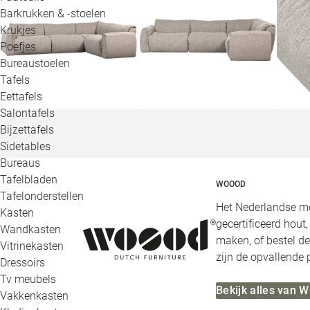
Barkrukken & -stoelen
Krukjes
Poefjes
Bureaustoelen
Tafels
Eettafels
Salontafels
Bijzettafels
Sidetables
Bureaus
Tafelbladen
WOOOD
Tafelonderstellen
Het Nederlandse me
Kasten
gecertificeerd hout
Wandkasten
maken, of bestel de
Vitrinekasten
zijn de opvallende
Dressoirs
Tv meubels
Bekijk alles van
Vakkenkasten