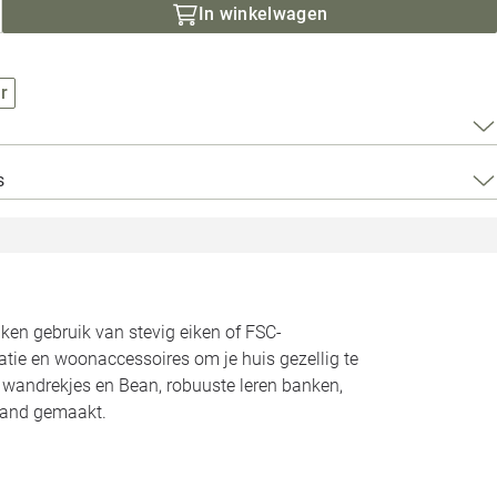
Loods 5 Za
In winkelwagen
Loods 5 Gara
r
Alle openingst
s
n gebruik van stevig eiken of FSC-
atie en woonaccessoires om je huis gezellig te
n wandrekjes en Bean, robuuste leren banken,
land gemaakt.