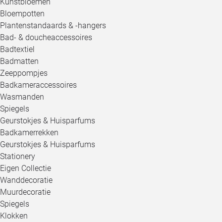
Kunstbloemen
Bloempotten
Plantenstandaards & -hangers
Bad- & doucheaccessoires
Badtextiel
Badmatten
Zeeppompjes
Badkameraccessoires
Wasmanden
Spiegels
Geurstokjes & Huisparfums
Badkamerrekken
Geurstokjes & Huisparfums
Stationery
Eigen Collectie
Wanddecoratie
Muurdecoratie
Spiegels
Klokken