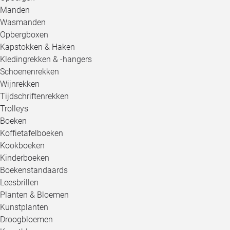
Manden
Wasmanden
Opbergboxen
Kapstokken & Haken
Kledingrekken & -hangers
Schoenenrekken
Wijnrekken
Tijdschriftenrekken
Trolleys
Boeken
Koffietafelboeken
Kookboeken
Kinderboeken
Boekenstandaards
Leesbrillen
Planten & Bloemen
Kunstplanten
Droogbloemen