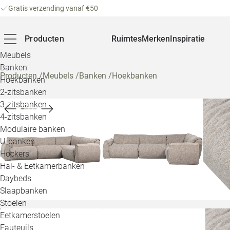
Gratis verzending vanaf €50
Producten
Ruimtes
Merken
Inspiratie
Meubels
Banken
Producten
/
Meubels
/
Banken
/
Hoekbanken
Hoekbanken
2-zitsbanken
3-zitsbanken
4-zitsbanken
Modulaire banken
U-banken
Hockers
Hal- & Eetkamerbanken
Daybeds
Slaapbanken
Stoelen
Eetkamerstoelen
Fauteuils