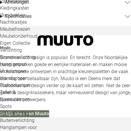
Vakkenkasten
Afmetingen
Kledingkasten
Wandrekken
Specificaties
Nachtkastjes
Meubelhoezen
Meubelonderhoud
Eigen Collectie
Muuto
Verlichting
Binnenverlichting
Scandinavisch design is populair. En terecht. Onze Noordelijke
Hanglampen
buren gebruiken goede en eerlijke materialen en maken mooie
Vloerlampen
en functionele ontwerpen in prachtige kleurenpaletten die vaak
Wandlampen
ook nog zeer betaalbaar zijn. Muuto is een Deens merk dat
Plafondlampen
Scandinavisch design verder op de kaart wil zetten. Niet de zeer
Tafel- &
geliefde designklassiekers, maar vernieuwend design van jonge,
Bureaulampen
talentvolle ontwerpers.
Spots
Railverlichting
Bekijk alles van Muuto
Buitenverlichting
Hanglampen voor