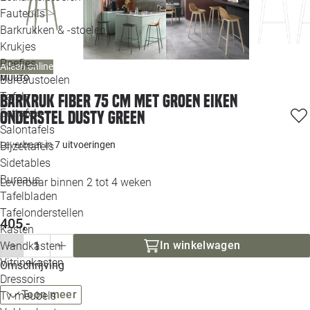
Loo
Fauteuils
Barkrukken & -stoelen
Krukjes
Loo
Poefjes
Alleen online
Bureaustoelen
MUUTO
Loo
Tafels
Barkruk Fiber 75 cm met groen eiken
Eettafels
onderstel dusty green
Loo
Salontafels
Leverbaar in
7 uitvoeringen
Bijzettafels
Loo
Sidetables
Bureaus
Leverbaar binnen 2 tot 4 weken
Tafelbladen
Alle 
Tafelonderstellen
405,-
Kasten
In winkelwagen
Wandkasten
Vitrinekasten
Omschrijving
Dressoirs
Toon meer
Tv meubels