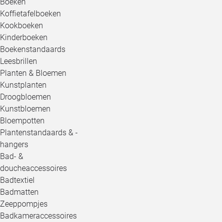
Boeken
Koffietafelboeken
Kookboeken
Kinderboeken
Boekenstandaards
Leesbrillen
Planten & Bloemen
Kunstplanten
Droogbloemen
Kunstbloemen
Bloempotten
Plantenstandaards & -
hangers
Bad- &
doucheaccessoires
Badtextiel
Badmatten
Zeeppompjes
Badkameraccessoires