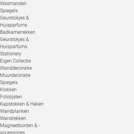
Wasmanden
Spiegels
Geurstokjes &
Huisparfums
Badkamerrekken
Geurstokjes &
Huisparfums
Stationery
Eigen Collectie
Wanddecoratie
Muurdecoratie
Spiegels
Klokken
Fotolijsten
Kapstokken & Haken
Wandplanken
Wandrekken
Magneetborden & -
accessoires