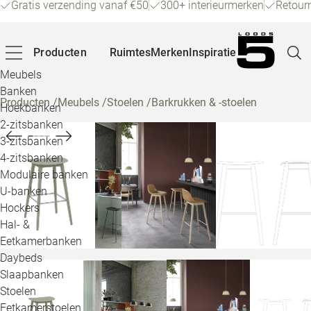
Gratis verzending vanaf €50
300+ interieurmerken
Retour
Producten
Ruimtes
Merken
Inspiratie
Meubels
Banken
Producten
/
Meubels
/
Stoelen
/
Barkrukken & -stoelen
Hoekbanken
Pagina
2-zitsbanken
3-zitsbanken
4-zitsbanken
Winke
Modulaire banken
U-banken
Klant
Hockers
Hal- &
Veelg
Eetkamerbanken
Daybeds
Openin
Slaapbanken
Loo
Stoelen
Eetkamerstoelen