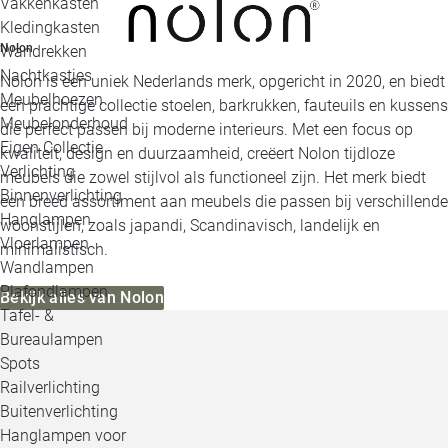
Vakkenkasten
Kledingkasten
Nolon
Wandrekken
Nachtkastjes
Nolon is een uniek Nederlands merk, opgericht in 2020, en biedt
Meubelhoezen
een prachtige collectie stoelen, barkrukken, fauteuils en kussens
Meubelonderhoud
die perfect passen bij moderne interieurs. Met een focus op
Eigen Collectie
kwaliteit, design en duurzaamheid, creëert Nolon tijdloze
Verlichting
meubels die zowel stijlvol als functioneel zijn. Het merk biedt
Binnenverlichting
een breed assortiment aan meubels die passen bij verschillende
Hanglampen
woonstijlen, zoals japandi, Scandinavisch, landelijk en
Vloerlampen
minimalistisch.
Wandlampen
Plafondlampen
Bekijk alles van Nolon
Tafel- &
Bureaulampen
Spots
Railverlichting
Buitenverlichting
Hanglampen voor