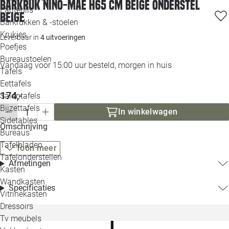
Barkruk Nino-Mae H65 cm beige onderstel
Loo
Fauteuils
beige
Barkrukken & -stoelen
Krukjes
Loo
Leverbaar in
4 uitvoeringen
Poefjes
Bureaustoelen
Loo
Vandaag voor 15:00 uur besteld, morgen in huis
Tafels
Eettafels
Loo
174,-
Salontafels
Bijzettafels
In winkelwagen
Loo
Sidetables
Omschrijving
Bureaus
Tafelbladen
Toon meer
Alle 
Tafelonderstellen
Afmetingen
Kasten
Wandkasten
Specificaties
Vitrinekasten
Dressoirs
Tv meubels