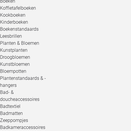
Boeken
Koffietafelboeken
Kookboeken
Kinderboeken
Boekenstandaards
Leesbrillen
Planten & Bloemen
Kunstplanten
Droogbloemen
Kunstbloemen
Bloempotten
Plantenstandaards & -
hangers
Bad- &
doucheaccessoires
Badtextiel
Badmatten
Zeeppompjes
Badkameraccessoires