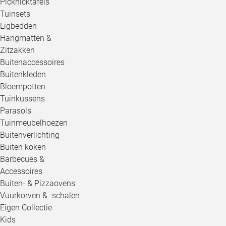
Picknicktafels
Tuinsets
Ligbedden
Hangmatten &
Zitzakken
Buitenaccessoires
Buitenkleden
Bloempotten
Tuinkussens
Parasols
Tuinmeubelhoezen
Buitenverlichting
Buiten koken
Barbecues &
Accessoires
Buiten- & Pizzaovens
Vuurkorven & -schalen
Eigen Collectie
Kids