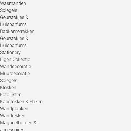
Wasmanden
Spiegels
Geurstokjes &
Huisparfums
Badkamerrekken
Geurstokjes &
Huisparfums
Stationery
Eigen Collectie
Wanddecoratie
Muurdecoratie
Spiegels
Klokken
Fotolijsten
Kapstokken & Haken
Wandplanken
Wandrekken
Magneetborden & -
accessoires