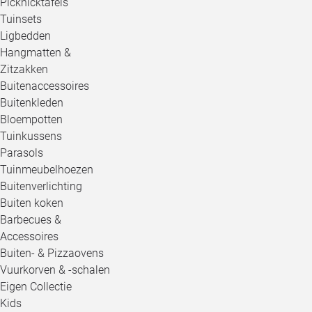
Picknicktafels
Tuinsets
Ligbedden
Hangmatten &
Zitzakken
Buitenaccessoires
Buitenkleden
Bloempotten
Tuinkussens
Parasols
Tuinmeubelhoezen
Buitenverlichting
Buiten koken
Barbecues &
Accessoires
Buiten- & Pizzaovens
Vuurkorven & -schalen
Eigen Collectie
Kids