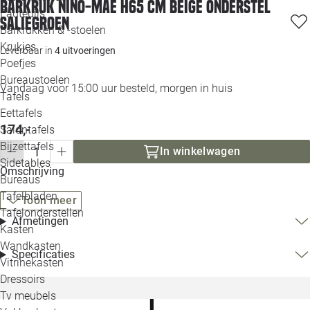
Barkruk Nino-Mae H65 cm beige onderstel
Loo
Fauteuils
saliegroen
Barkrukken & -stoelen
Krukjes
Loo
Leverbaar in
4 uitvoeringen
Poefjes
Bureaustoelen
Loo
Vandaag voor 15:00 uur besteld, morgen in huis
Tafels
Eettafels
Loo
174,-
Salontafels
Bijzettafels
Loo
In winkelwagen
Sidetables
(out
Omschrijving
Bureaus
Tafelbladen
Toon meer
Alle 
Tafelonderstellen
Afmetingen
Kasten
Wandkasten
Specificaties
Vitrinekasten
Dressoirs
Tv meubels