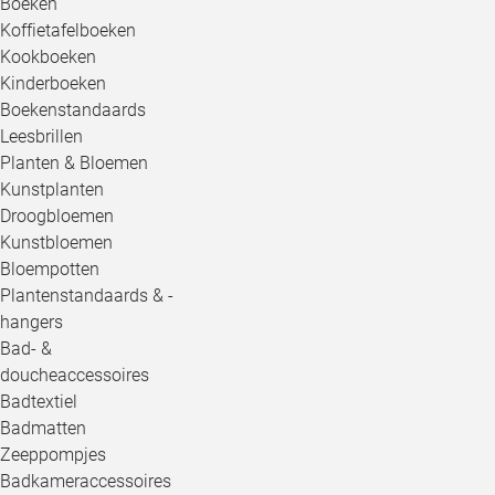
Boeken
Koffietafelboeken
Kookboeken
Kinderboeken
Boekenstandaards
Leesbrillen
Planten & Bloemen
Kunstplanten
Droogbloemen
Kunstbloemen
Bloempotten
Plantenstandaards & -
hangers
Bad- &
doucheaccessoires
Badtextiel
Badmatten
Zeeppompjes
Badkameraccessoires