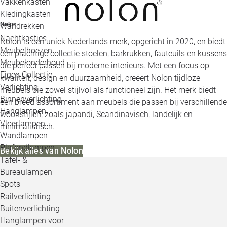
Vakkenkasten
Kledingkasten
Nolon
Wandrekken
Nachtkastjes
Nolon is een uniek Nederlands merk, opgericht in 2020, en biedt
Meubelhoezen
een prachtige collectie stoelen, barkrukken, fauteuils en kussens
Meubelonderhoud
die perfect passen bij moderne interieurs. Met een focus op
Eigen Collectie
kwaliteit, design en duurzaamheid, creëert Nolon tijdloze
Verlichting
meubels die zowel stijlvol als functioneel zijn. Het merk biedt
Binnenverlichting
een breed assortiment aan meubels die passen bij verschillende
Hanglampen
woonstijlen, zoals japandi, Scandinavisch, landelijk en
Vloerlampen
minimalistisch.
Wandlampen
Plafondlampen
Bekijk alles van Nolon
Tafel- &
Bureaulampen
Spots
Railverlichting
Buitenverlichting
Hanglampen voor