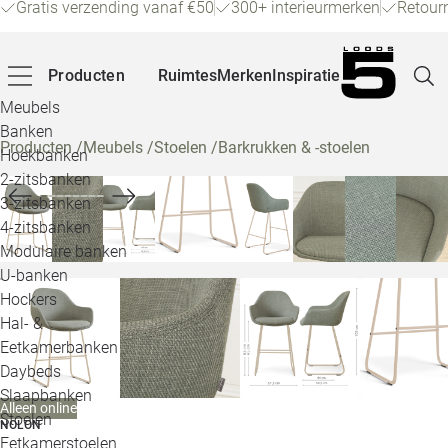
Gratis verzending vanaf €50
300+ interieurmerken
Retour
Producten
Ruimtes
Merken
Inspiratie
Meubels
Banken
Producten
/
Meubels
/
Stoelen
/
Barkrukken & -stoelen
Hoekbanken
Pagina
2-zitsbanken
3-zitsbanken
4-zitsbanken
Winke
Modulaire banken
U-banken
Klant
Hockers
Hal- &
Veelg
Eetkamerbanken
Daybeds
Openin
Slaapbanken
Alleen online
Loo
Stoelen
NOLON
Eetkamerstoelen