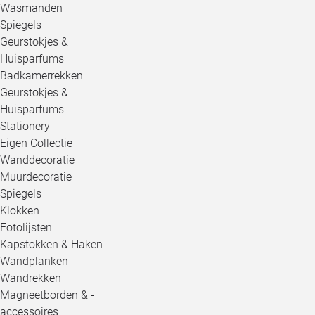
Wasmanden
Spiegels
Geurstokjes &
Huisparfums
Badkamerrekken
Geurstokjes &
Huisparfums
Stationery
Eigen Collectie
Wanddecoratie
Muurdecoratie
Spiegels
Klokken
Fotolijsten
Kapstokken & Haken
Wandplanken
Wandrekken
Magneetborden & -
accessoires