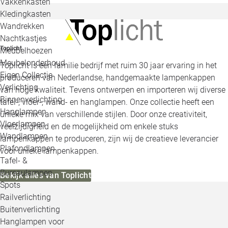
Vakkenkasten
Kledingkasten
Wandrekken
Nachtkastjes
Toplicht
Meubelhoezen
Meubelonderhoud
Toplicht is een familie bedrijf met ruim 30 jaar ervaring in het
Eigen Collectie
produceren van Nederlandse, handgemaakte lampenkappen
Verlichting
van hoge kwaliteit. Tevens ontwerpen en importeren wij diverse
Binnenverlichting
tafel-, vloer-, wand- en hanglampen. Onze collectie heeft een
Hanglampen
unieke mix van verschillende stijlen. Door onze creativiteit,
Vloerlampen
veelzijdigheid en de mogelijkheid om enkele stuks
Wandlampen
lampenkappen te produceren, zijn wij de creatieve leverancier
Plafondlampen
voor unieke lampenkappen.
Tafel- &
Bureaulampen
Bekijk alles van Toplicht
Spots
Railverlichting
Buitenverlichting
Hanglampen voor