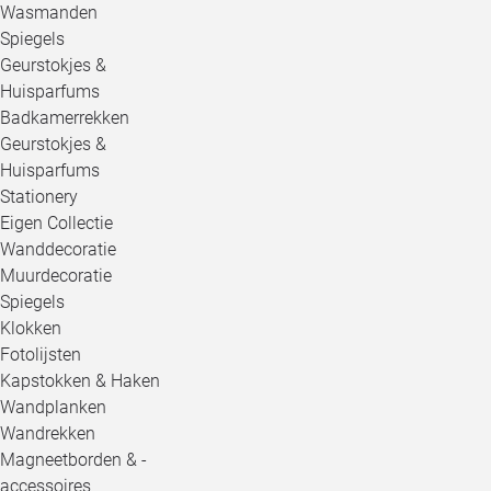
Wasmanden
Spiegels
Geurstokjes &
Huisparfums
Badkamerrekken
Geurstokjes &
Huisparfums
Stationery
Eigen Collectie
Wanddecoratie
Muurdecoratie
Spiegels
Klokken
Fotolijsten
Kapstokken & Haken
Wandplanken
Wandrekken
Magneetborden & -
accessoires