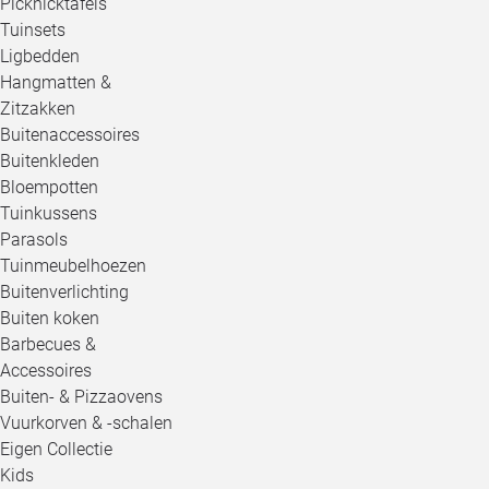
Picknicktafels
Tuinsets
Ligbedden
Hangmatten &
Zitzakken
Buitenaccessoires
Buitenkleden
Bloempotten
Tuinkussens
Parasols
Tuinmeubelhoezen
Buitenverlichting
Buiten koken
Barbecues &
Accessoires
Buiten- & Pizzaovens
Vuurkorven & -schalen
Eigen Collectie
Kids