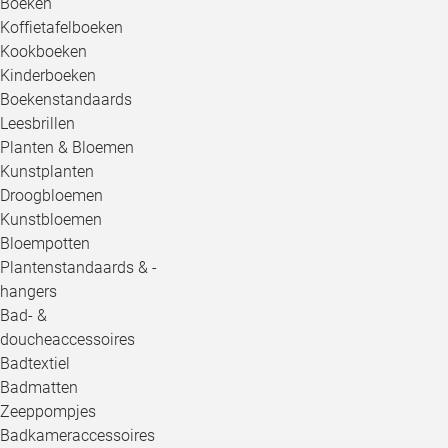
Boeken
Koffietafelboeken
Kookboeken
Kinderboeken
Boekenstandaards
Leesbrillen
Planten & Bloemen
Kunstplanten
Droogbloemen
Kunstbloemen
Bloempotten
Plantenstandaards & -
hangers
Bad- &
doucheaccessoires
Badtextiel
Badmatten
Zeeppompjes
Badkameraccessoires