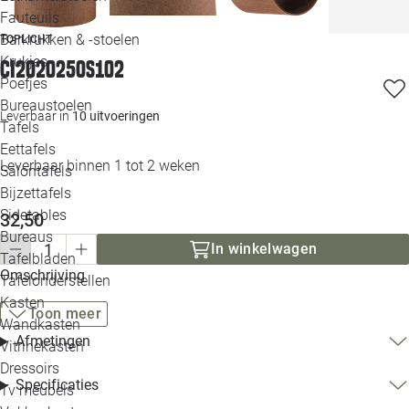
Loo
Fauteuils
Barkrukken & -stoelen
TOPLICHT
Krukjes
Loo
CI202025OS102
Poefjes
Bureaustoelen
Loo
Leverbaar in
10 uitvoeringen
Tafels
Eettafels
Loo
Leverbaar binnen 1 tot 2 weken
Salontafels
Bijzettafels
Loo
Sidetables
32,50
Bureaus
In winkelwagen
Tafelbladen
Alle 
Omschrijving
Tafelonderstellen
Kasten
Toon meer
Wandkasten
Afmetingen
Vitrinekasten
Dressoirs
Specificaties
Tv meubels