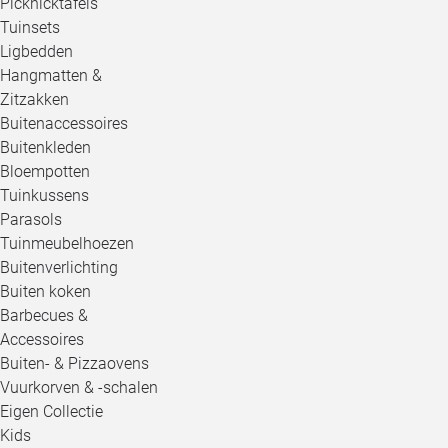
Picknicktafels
Tuinsets
Ligbedden
Hangmatten &
Zitzakken
Buitenaccessoires
Buitenkleden
Bloempotten
Tuinkussens
Parasols
Tuinmeubelhoezen
Buitenverlichting
Buiten koken
Barbecues &
Accessoires
Buiten- & Pizzaovens
Vuurkorven & -schalen
Eigen Collectie
Kids