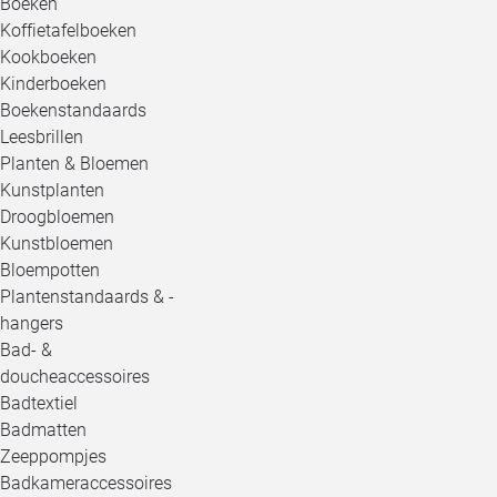
Boeken
Koffietafelboeken
Kookboeken
Kinderboeken
Boekenstandaards
Leesbrillen
Planten & Bloemen
Kunstplanten
Droogbloemen
Kunstbloemen
Bloempotten
Plantenstandaards & -
hangers
Bad- &
doucheaccessoires
Badtextiel
Badmatten
Zeeppompjes
Badkameraccessoires