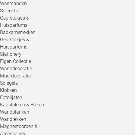
Wasmanden
Spiegels
Geurstokjes &
Huisparfums
Badkamerrekken
Geurstokjes &
Huisparfums
Stationery
Eigen Collectie
Wanddecoratie
Muurdecoratie
Spiegels
Klokken
Fotolijsten
Kapstokken & Haken
Wandplanken
Wandrekken
Magneetborden & -
accessoires