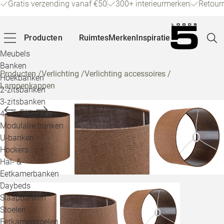
Gratis verzending vanaf €50
300+ interieurmerken
Retour
Producten
Ruimtes
Merken
Inspiratie
Meubels
Banken
Producten
/
Verlichting
/
Verlichting accessoires
/
Hoekbanken
Lampenkappen
Pagina
2-zitsbanken
3-zitsbanken
4-zitsbanken
Winke
Modulaire banken
U-banken
Klant
Hockers
Hal- &
Veelg
Eetkamerbanken
Daybeds
Openin
Slaapbanken
Loo
Stoelen
Eetkamerstoelen