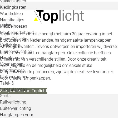
Vakkenkasten
Kledingkasten
Wandrekken
Nachtkastjes
Toplicht
Meubelhoezen
Meubelonderhoud
Toplicht is een familie bedrijf met ruim 30 jaar ervaring in het
Eigen Collectie
produceren van Nederlandse, handgemaakte lampenkappen
Verlichting
van hoge kwaliteit. Tevens ontwerpen en importeren wij diverse
Binnenverlichting
tafel-, vloer-, wand- en hanglampen. Onze collectie heeft een
Hanglampen
unieke mix van verschillende stijlen. Door onze creativiteit,
Vloerlampen
veelzijdigheid en de mogelijkheid om enkele stuks
Wandlampen
lampenkappen te produceren, zijn wij de creatieve leverancier
Plafondlampen
voor unieke lampenkappen.
Tafel- &
Bureaulampen
Bekijk alles van Toplicht
Spots
Railverlichting
Buitenverlichting
Hanglampen voor