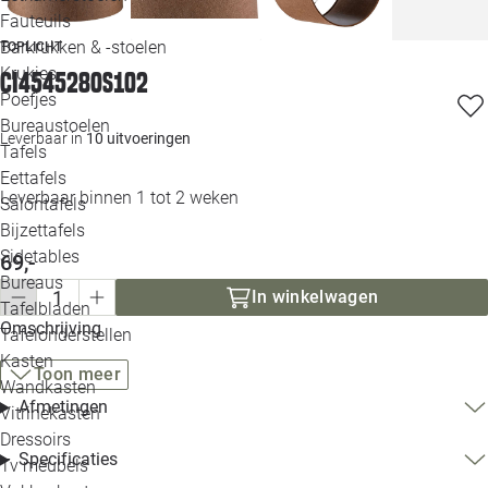
Loo
Fauteuils
Barkrukken & -stoelen
TOPLICHT
Krukjes
Loo
CI454528OS102
Poefjes
Bureaustoelen
Loo
Leverbaar in
10 uitvoeringen
Tafels
Eettafels
Loo
Leverbaar binnen 1 tot 2 weken
Salontafels
Bijzettafels
Loo
Sidetables
69,-
Bureaus
In winkelwagen
Tafelbladen
Alle 
Omschrijving
Tafelonderstellen
Kasten
Toon meer
Wandkasten
Afmetingen
Vitrinekasten
Dressoirs
Specificaties
Tv meubels