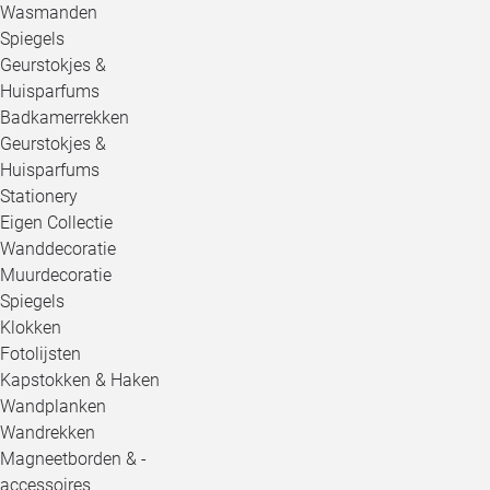
Wasmanden
Spiegels
Geurstokjes &
Huisparfums
Badkamerrekken
Geurstokjes &
Huisparfums
Stationery
Eigen Collectie
Wanddecoratie
Muurdecoratie
Spiegels
Klokken
Fotolijsten
Kapstokken & Haken
Wandplanken
Wandrekken
Magneetborden & -
accessoires