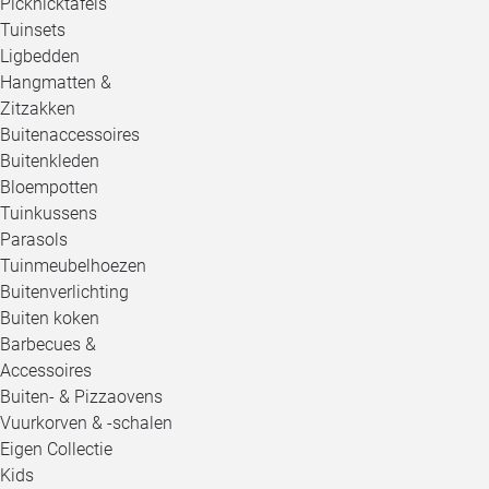
Picknicktafels
Tuinsets
Ligbedden
Hangmatten &
Zitzakken
Buitenaccessoires
Buitenkleden
Bloempotten
Tuinkussens
Parasols
Tuinmeubelhoezen
Buitenverlichting
Buiten koken
Barbecues &
Accessoires
Buiten- & Pizzaovens
Vuurkorven & -schalen
Eigen Collectie
Kids