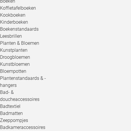
Boeken
Koffietafelboeken
Kookboeken
Kinderboeken
Boekenstandaards
Leesbrillen
Planten & Bloemen
Kunstplanten
Droogbloemen
Kunstbloemen
Bloempotten
Plantenstandaards & -
hangers
Bad- &
doucheaccessoires
Badtextiel
Badmatten
Zeeppompjes
Badkameraccessoires