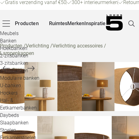
Gratis verzending vanaf €50
300+ interieurmerken
Retour
Producten
Ruimtes
Merken
Inspiratie
Meubels
Banken
Producten
/
Verlichting
/
Verlichting accessoires
/
Hoekbanken
Lampenkappen
Pagina
2-zitsbanken
3-zitsbanken
4-zitsbanken
Winke
Modulaire banken
U-banken
Klant
Hockers
Hal- &
Veelg
Eetkamerbanken
Daybeds
Openin
Slaapbanken
Loo
Stoelen
Eetkamerstoelen