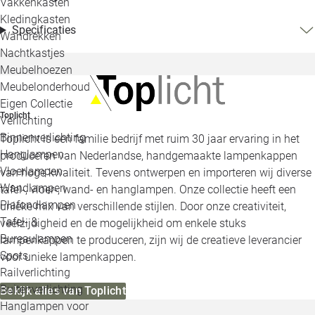
Vakkenkasten
Kledingkasten
Specificaties
Wandrekken
Nachtkastjes
Meubelhoezen
Meubelonderhoud
Eigen Collectie
Toplicht
Verlichting
Binnenverlichting
Toplicht is een familie bedrijf met ruim 30 jaar ervaring in het
Hanglampen
produceren van Nederlandse, handgemaakte lampenkappen
Vloerlampen
van hoge kwaliteit. Tevens ontwerpen en importeren wij diverse
Wandlampen
tafel-, vloer-, wand- en hanglampen. Onze collectie heeft een
Plafondlampen
unieke mix van verschillende stijlen. Door onze creativiteit,
Tafel- &
veelzijdigheid en de mogelijkheid om enkele stuks
Bureaulampen
lampenkappen te produceren, zijn wij de creatieve leverancier
Spots
voor unieke lampenkappen.
Railverlichting
Buitenverlichting
Bekijk alles van Toplicht
Hanglampen voor