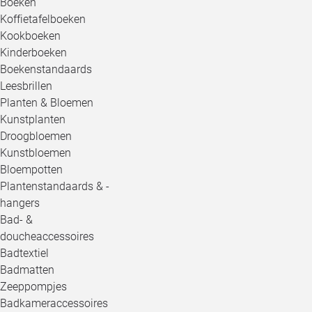
Boeken
Koffietafelboeken
Kookboeken
Kinderboeken
Boekenstandaards
Leesbrillen
Planten & Bloemen
Kunstplanten
Droogbloemen
Kunstbloemen
Bloempotten
Plantenstandaards & -
hangers
Bad- &
doucheaccessoires
Badtextiel
Badmatten
Zeeppompjes
Badkameraccessoires