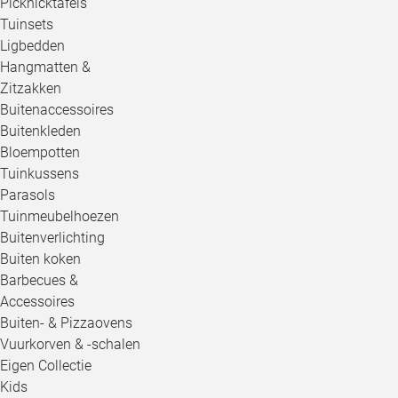
Picknicktafels
Tuinsets
Ligbedden
Hangmatten &
Zitzakken
Buitenaccessoires
Buitenkleden
Bloempotten
Tuinkussens
Parasols
Tuinmeubelhoezen
Buitenverlichting
Buiten koken
Barbecues &
Accessoires
Buiten- & Pizzaovens
Vuurkorven & -schalen
Eigen Collectie
Kids