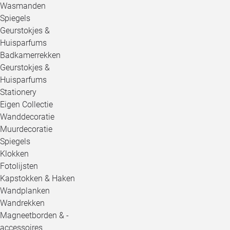
Wasmanden
Spiegels
Geurstokjes &
Huisparfums
Badkamerrekken
Geurstokjes &
Huisparfums
Stationery
Eigen Collectie
Wanddecoratie
Muurdecoratie
Spiegels
Klokken
Fotolijsten
Kapstokken & Haken
Wandplanken
Wandrekken
Magneetborden & -
accessoires