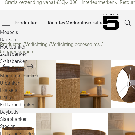
Gratis verzending vanaf €50
300+ interieurmerken
Retour
Producten
Ruimtes
Merken
Inspiratie
Meubels
Banken
Producten
/
Verlichting
/
Verlichting accessoires
/
Hoekbanken
Lampenkappen
Pagina
2-zitsbanken
3-zitsbanken
4-zitsbanken
Winke
Modulaire banken
U-banken
Klant
Hockers
Hal- &
Veelg
Eetkamerbanken
Daybeds
Openin
Slaapbanken
Loo
Stoelen
Eetkamerstoelen