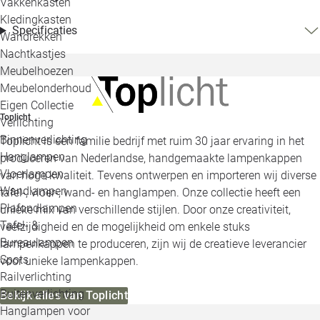
Vakkenkasten
Kledingkasten
Specificaties
Wandrekken
Nachtkastjes
Meubelhoezen
Meubelonderhoud
Eigen Collectie
Toplicht
Verlichting
Binnenverlichting
Toplicht is een familie bedrijf met ruim 30 jaar ervaring in het
Hanglampen
produceren van Nederlandse, handgemaakte lampenkappen
Vloerlampen
van hoge kwaliteit. Tevens ontwerpen en importeren wij diverse
Wandlampen
tafel-, vloer-, wand- en hanglampen. Onze collectie heeft een
Plafondlampen
unieke mix van verschillende stijlen. Door onze creativiteit,
Tafel- &
veelzijdigheid en de mogelijkheid om enkele stuks
Bureaulampen
lampenkappen te produceren, zijn wij de creatieve leverancier
Spots
voor unieke lampenkappen.
Railverlichting
Buitenverlichting
Bekijk alles van Toplicht
Hanglampen voor