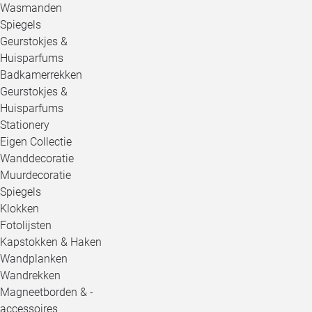
Wasmanden
Spiegels
Geurstokjes &
Huisparfums
Badkamerrekken
Geurstokjes &
Huisparfums
Stationery
Eigen Collectie
Wanddecoratie
Muurdecoratie
Spiegels
Klokken
Fotolijsten
Kapstokken & Haken
Wandplanken
Wandrekken
Magneetborden & -
accessoires