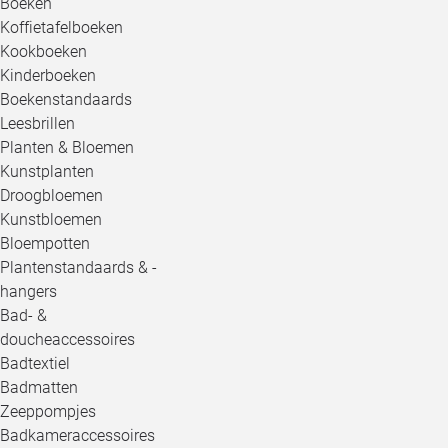
Boeken
Koffietafelboeken
Kookboeken
Kinderboeken
Boekenstandaards
Leesbrillen
Planten & Bloemen
Kunstplanten
Droogbloemen
Kunstbloemen
Bloempotten
Plantenstandaards & -
hangers
Bad- &
doucheaccessoires
Badtextiel
Badmatten
Zeeppompjes
Badkameraccessoires