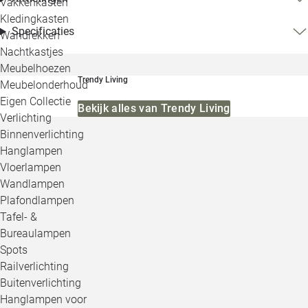
Vakkenkasten
Kledingkasten
Specificaties
Wandrekken
Nachtkastjes
Meubelhoezen
Trendy Living
Meubelonderhoud
Eigen Collectie
Bekijk alles van Trendy Living
Verlichting
Binnenverlichting
Hanglampen
Vloerlampen
Wandlampen
Plafondlampen
Tafel- &
Bureaulampen
Spots
Railverlichting
Buitenverlichting
Hanglampen voor