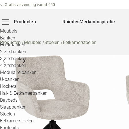
Gratis verzending vanaf €50
Producten
Ruimtes
Merken
Inspiratie
Meubels
Banken
Producten
/
Meubels
/
Stoelen
/
Eetkamerstoelen
Hoekbanken
2-zitsbanken
3-zitsbanken
4-zitsbanken
Modulaire banken
U-banken
Hockers
Hal- & Eetkamerbanken
Daybeds
Slaapbanken
Stoelen
Eetkamerstoelen
Fauteuils