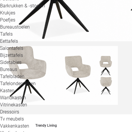
Barkrukken & -stoelen
Krukjes
Poefjes
Bureaustoelen
Tafels
Eettafels
Salontafels
Bijzettafels
Sidetables
Bureaus
Tafelbladen
Tafelonderstellen
Kasten
Wandkasten
Vitrinekasten
Dressoirs
Tv meubels
Vakkenkasten
Trendy Living