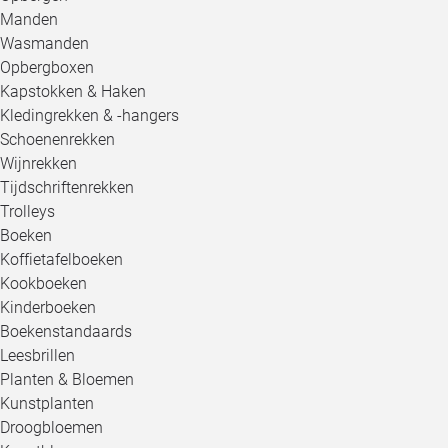
Manden
Wasmanden
Opbergboxen
Kapstokken & Haken
Kledingrekken & -hangers
Schoenenrekken
Wijnrekken
Tijdschriftenrekken
Trolleys
Boeken
Koffietafelboeken
Kookboeken
Kinderboeken
Boekenstandaards
Leesbrillen
Planten & Bloemen
Kunstplanten
Droogbloemen