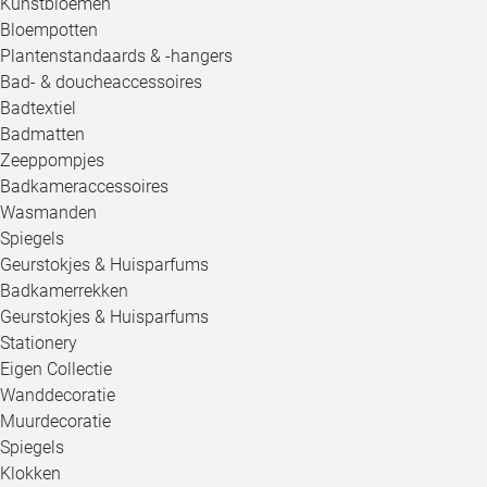
Kunstbloemen
Bloempotten
Plantenstandaards & -hangers
Bad- & doucheaccessoires
Badtextiel
Badmatten
Zeeppompjes
Badkameraccessoires
Wasmanden
Spiegels
Geurstokjes & Huisparfums
Badkamerrekken
Geurstokjes & Huisparfums
Stationery
Eigen Collectie
Wanddecoratie
Muurdecoratie
Spiegels
Klokken