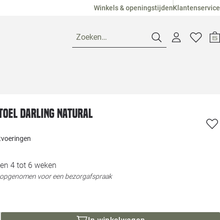
Winkels & openingstijden
Klantenservice
Zoeken…
Openingstijden
oel Darling natural
Pagina suggesties
Loods 5 Ame
itvoeringen
Winkels
Loods 5 Dui
en 4 tot 6 weken
Klantenservice
Loods 5 Maas
t opgenomen voor een bezorgafspraak
Veelgestelde vragen
Loods 5 Slie