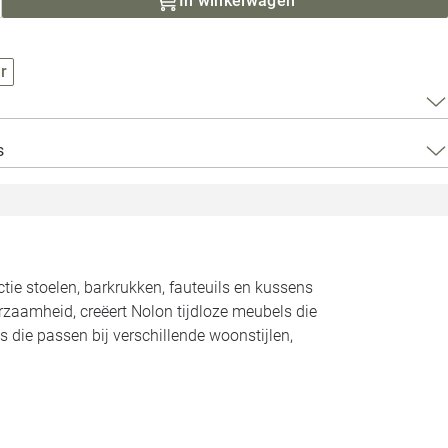
In winkelwagen
Loods 5 Za
Loods 5 Gara
r
Alle openingst
s
ctie stoelen, barkrukken, fauteuils en kussens
urzaamheid, creëert Nolon tijdloze meubels die
s die passen bij verschillende woonstijlen,