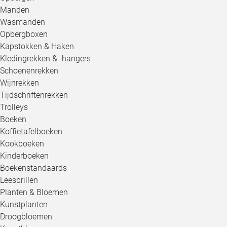
Manden
Wasmanden
Opbergboxen
Kapstokken & Haken
Kledingrekken & -hangers
Schoenenrekken
Wijnrekken
Tijdschriftenrekken
Trolleys
Boeken
Koffietafelboeken
Kookboeken
Kinderboeken
Boekenstandaards
Leesbrillen
Planten & Bloemen
Kunstplanten
Droogbloemen