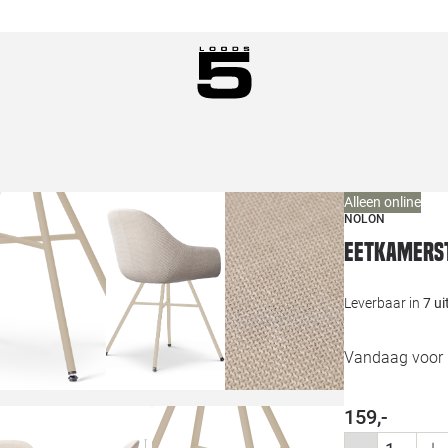
Alleen online
NOLON
Eetkamerst
Leverbaar in
7 u
Vandaag voor 1
159,-