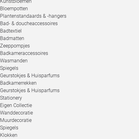
Kunstbloemen
Bloempotten
Plantenstandaards & -hangers
Bad- & doucheaccessoires
Badtextiel
Badmatten
Zeeppompjes
Badkameraccessoires
Wasmanden
Spiegels
Geurstokjes & Huisparfums
Badkamerrekken
Geurstokjes & Huisparfums
Stationery
Eigen Collectie
Wanddecoratie
Muurdecoratie
Spiegels
Klokken