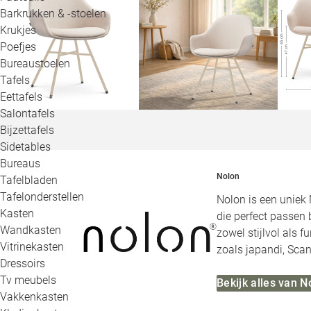
Barkrukken & -stoelen
Krukjes
Poefjes
Bureaustoelen
Tafels
Eettafels
Salontafels
Bijzettafels
Sidetables
Bureaus
Nolon
Tafelbladen
Tafelonderstellen
Nolon is een uniek 
Kasten
die perfect passen 
Wandkasten
zowel stijlvol als 
Vitrinekasten
zoals japandi, Scan
Dressoirs
Tv meubels
Bekijk alles van N
Vakkenkasten