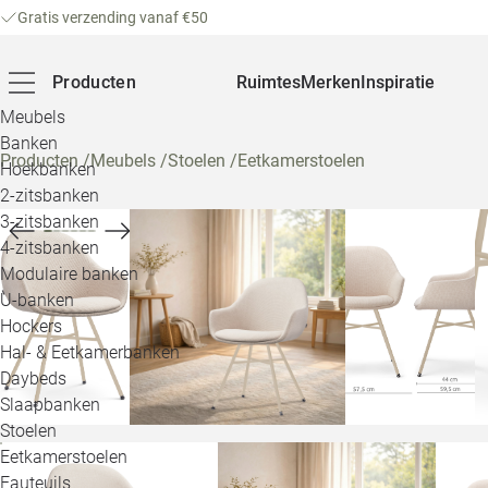
Gratis verzending vanaf €50
Producten
Ruimtes
Merken
Inspiratie
Meubels
Banken
Producten
/
Meubels
/
Stoelen
/
Eetkamerstoelen
Hoekbanken
2-zitsbanken
3-zitsbanken
4-zitsbanken
Modulaire banken
U-banken
Hockers
Hal- & Eetkamerbanken
Daybeds
Slaapbanken
Stoelen
Eetkamerstoelen
Fauteuils