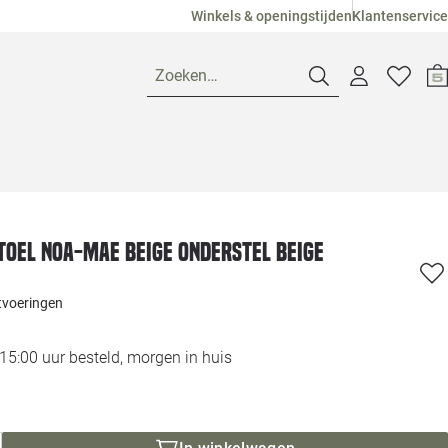
Winkels & openingstijden
Klantenservice
Zoeken…
Openingstijden
Pagina suggesties
Loods 5 Ame
oel Noa-Mae beige onderstel beige
Winkels
Loods 5 Dui
itvoeringen
Klantenservice
Loods 5 Maas
5:00 uur besteld, morgen in huis
Veelgestelde vragen
Loods 5 Slie