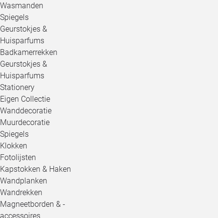
Wasmanden
Spiegels
Geurstokjes &
Huisparfums
Badkamerrekken
Geurstokjes &
Huisparfums
Stationery
Eigen Collectie
Wanddecoratie
Muurdecoratie
Spiegels
Klokken
Fotolijsten
Kapstokken & Haken
Wandplanken
Wandrekken
Magneetborden & -
accessoires