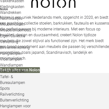
Vakkenkasten
Kledingkasten
Nolon
Wandrekken
Nolon is een uniek Nederlands merk, opgericht in 2020, en biedt
Nachtkastjes
een prachtige collectie stoelen, barkrukken, fauteuils en kussens
Meubelhoezen
die perfect passen bij moderne interieurs. Met een focus op
Meubelonderhoud
kwaliteit, design en duurzaamheid, creëert Nolon tijdloze
Eigen Collectie
meubels die zowel stijlvol als functioneel zijn. Het merk biedt
Verlichting
een breed assortiment aan meubels die passen bij verschillende
Binnenverlichting
woonstijlen, zoals japandi, Scandinavisch, landelijk en
Hanglampen
minimalistisch.
Vloerlampen
Wandlampen
Bekijk alles van Nolon
Plafondlampen
Tafel- &
Bureaulampen
Spots
Railverlichting
Buitenverlichting
Hanglampen voor