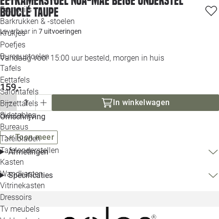
Eetkamerstoel Noa-Mae beige onderstel
Loo
Fauteuils
bouclé taupe
Barkrukken & -stoelen
Leverbaar in
7 uitvoeringen
Krukjes
Loo
Poefjes
Bureaustoelen
Vandaag voor 15:00 uur besteld, morgen in huis
Loo
Tafels
Eettafels
Loo
159,-
Salontafels
In winkelwagen
Bijzettafels
Loo
Sidetables
(out
Omschrijving
Bureaus
Toon meer
Tafelbladen
Alle 
Tafelonderstellen
Afmetingen
Kasten
Wandkasten
Specificaties
Vitrinekasten
Dressoirs
Tv meubels