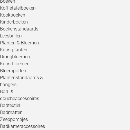
Boeken
Koffietafelboeken
Kookboeken
Kinderboeken
Boekenstandaards
Leesbrillen
Planten & Bloemen
Kunstplanten
Droogbloemen
Kunstbloemen
Bloempotten
Plantenstandaards & -
hangers
Bad- &
doucheaccessoires
Badtextiel
Badmatten
Zeeppompjes
Badkameraccessoires