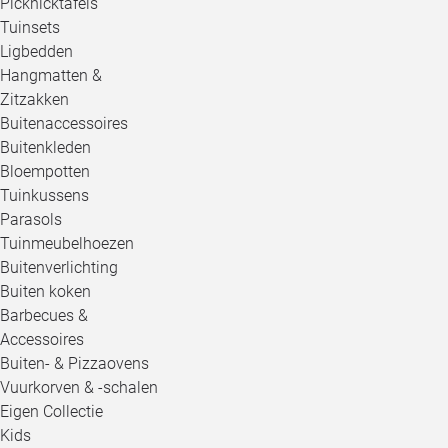
Picknicktafels
Tuinsets
Ligbedden
Hangmatten &
Zitzakken
Buitenaccessoires
Buitenkleden
Bloempotten
Tuinkussens
Parasols
Tuinmeubelhoezen
Buitenverlichting
Buiten koken
Barbecues &
Accessoires
Buiten- & Pizzaovens
Vuurkorven & -schalen
Eigen Collectie
Kids