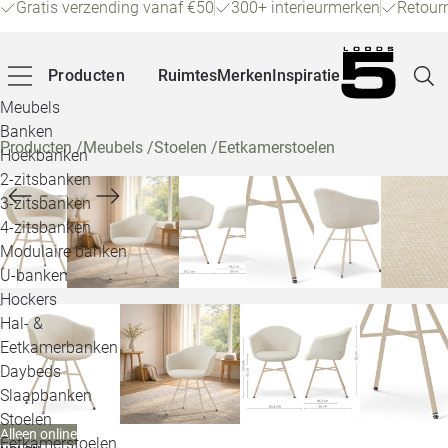
Gratis verzending vanaf €50
300+ interieurmerken
Retour
Producten
Ruimtes
Merken
Inspiratie
Meubels
Banken
Producten
/
Meubels
/
Stoelen
/
Eetkamerstoelen
Hoekbanken
Pagina
2-zitsbanken
3-zitsbanken
4-zitsbanken
Winke
Modulaire banken
U-banken
Klant
Hockers
Hal- &
Veelg
Eetkamerbanken
Daybeds
Openin
Slaapbanken
Loo
Stoelen
Alleen online
Eetkamerstoelen