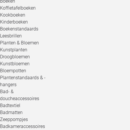
Boeken
Koffietafelboeken
Kookboeken
Kinderboeken
Boekenstandaards
Leesbrillen
Planten & Bloemen
Kunstplanten
Droogbloemen
Kunstbloemen
Bloempotten
Plantenstandaards & -
hangers
Bad- &
doucheaccessoires
Badtextiel
Badmatten
Zeeppompjes
Badkameraccessoires