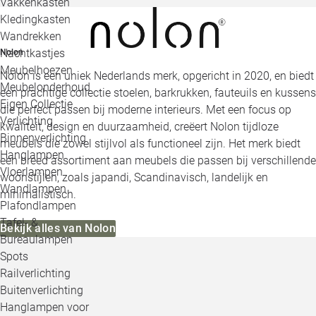
Vakkenkasten
Kledingkasten
Wandrekken
Nachtkastjes
Nolon
Meubelhoezen
Nolon is een uniek Nederlands merk, opgericht in 2020, en biedt
Meubelonderhoud
een prachtige collectie stoelen, barkrukken, fauteuils en kussens
Eigen Collectie
die perfect passen bij moderne interieurs. Met een focus op
Verlichting
kwaliteit, design en duurzaamheid, creëert Nolon tijdloze
Binnenverlichting
meubels die zowel stijlvol als functioneel zijn. Het merk biedt
Hanglampen
een breed assortiment aan meubels die passen bij verschillende
Vloerlampen
woonstijlen, zoals japandi, Scandinavisch, landelijk en
Wandlampen
minimalistisch.
Plafondlampen
Tafel- &
Bekijk alles van Nolon
Bureaulampen
Spots
Railverlichting
Buitenverlichting
Hanglampen voor