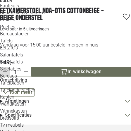
NOLON
Loo
Fauteuils
Eetkamerstoel Noa-Otis cottonbeige -
Barkrukken & -stoelen
beige onderstel
Krukjes
Loo
Poefjes
Leverbaar in
5 uitvoeringen
Bureaustoelen
Loo
Tafels
Vandaag voor 15:00 uur besteld, morgen in huis
Eettafels
Loo
Salontafels
149,-
Bijzettafels
Loo
Sidetables
(out
In winkelwagen
Bureaus
Omschrijving
Tafelbladen
Alle 
Tafelonderstellen
Toon meer
Kasten
Afmetingen
Wandkasten
Vitrinekasten
Specificaties
Dressoirs
Tv meubels