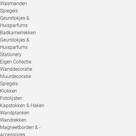
Wasmanden
Spiegels
Geurstokjes &
Huisparfums
Badkamerrekken
Geurstokjes &
Huisparfums
Stationery
Eigen Collectie
Wanddecoratie
Muurdecoratie
Spiegels
Klokken
Fotolijsten
Kapstokken & Haken
Wandplanken
Wandrekken
Magneetborden & -
accessoires