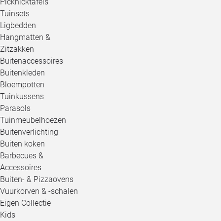
Picknicktafels
Tuinsets
Ligbedden
Hangmatten &
Zitzakken
Buitenaccessoires
Buitenkleden
Bloempotten
Tuinkussens
Parasols
Tuinmeubelhoezen
Buitenverlichting
Buiten koken
Barbecues &
Accessoires
Buiten- & Pizzaovens
Vuurkorven & -schalen
Eigen Collectie
Kids