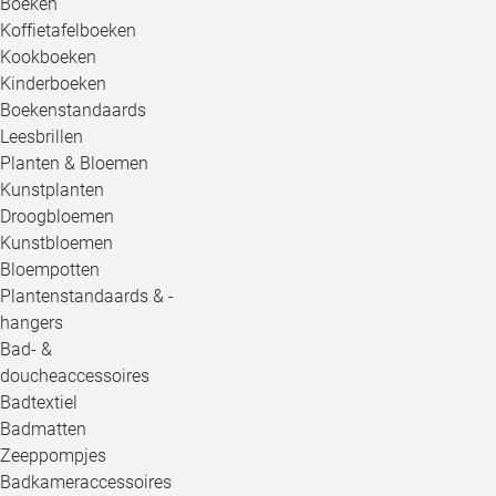
Boeken
Koffietafelboeken
Kookboeken
Kinderboeken
Boekenstandaards
Leesbrillen
Planten & Bloemen
Kunstplanten
Droogbloemen
Kunstbloemen
Bloempotten
Plantenstandaards & -
hangers
Bad- &
doucheaccessoires
Badtextiel
Badmatten
Zeeppompjes
Badkameraccessoires