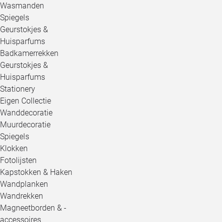
Wasmanden
Spiegels
Geurstokjes &
Huisparfums
Badkamerrekken
Geurstokjes &
Huisparfums
Stationery
Eigen Collectie
Wanddecoratie
Muurdecoratie
Spiegels
Klokken
Fotolijsten
Kapstokken & Haken
Wandplanken
Wandrekken
Magneetborden & -
accessoires