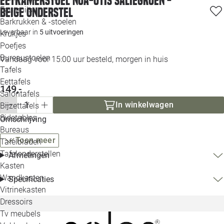
Eetkamerstoel Noa-Otis saliegroen -
Loo
Fauteuils
beige onderstel
Barkrukken & -stoelen
Leverbaar in
5 uitvoeringen
Krukjes
Loo
Poefjes
Bureaustoelen
Vandaag voor 15:00 uur besteld, morgen in huis
Loo
Tafels
Eettafels
Loo
149,-
Salontafels
In winkelwagen
Bijzettafels
Loo
Sidetables
Omschrijving
Bureaus
Toon meer
Tafelbladen
Alle 
Tafelonderstellen
Afmetingen
Kasten
Wandkasten
Specificaties
Vitrinekasten
Dressoirs
Tv meubels