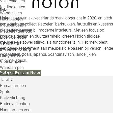
Vakkenkasten
Kledingkasten
Nolon
Wandrekken
Nolon is een uniek Nederlands merk, opgericht in 2020, en biedt
Nachtkastjes
een prachtige collectie stoelen, barkrukken, fauteuils en kussens
Meubelhoezen
die perfect passen bij moderne interieurs. Met een focus op
Meubelonderhoud
kwaliteit, design en duurzaamheid, creëert Nolon tijdloze
Eigen Collectie
meubels die zowel stijlvol als functioneel zijn. Het merk biedt
Verlichting
een breed assortiment aan meubels die passen bij verschillende
Binnenverlichting
woonstijlen, zoals japandi, Scandinavisch, landelijk en
Hanglampen
minimalistisch.
Vloerlampen
Wandlampen
Bekijk alles van Nolon
Plafondlampen
Tafel- &
Bureaulampen
Spots
Railverlichting
Buitenverlichting
Hanglampen voor