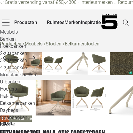
Gratis verzending vanaf €50
300+ interieurmerken
Retour
Producten
Ruimtes
Merken
Inspiratie
Meubels
Banken
Producten
/
Meubels
/
Stoelen
/
Eetkamerstoelen
Hoekbanken
Pagina
2-zitsbanken
3-zitsbanken
4-zitsbanken
Winke
Modulaire banken
U-banken
Klant
Hockers
Hal- &
Veelg
Eetkamerbanken
Daybeds
Openin
Slaapbanken
-10%
Alleen online
Loo
NOLON
Stoelen
Eetkamerstoelen