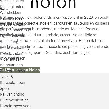
Vakkenkasten
Kledingkasten
Nolon
Wandrekken
Nolon is een uniek Nederlands merk, opgericht in 2020, en biedt
Nachtkastjes
een prachtige collectie stoelen, barkrukken, fauteuils en kussens
Meubelhoezen
die perfect passen bij moderne interieurs. Met een focus op
Meubelonderhoud
kwaliteit, design en duurzaamheid, creëert Nolon tijdloze
Eigen Collectie
meubels die zowel stijlvol als functioneel zijn. Het merk biedt
Verlichting
een breed assortiment aan meubels die passen bij verschillende
Binnenverlichting
woonstijlen, zoals japandi, Scandinavisch, landelijk en
Hanglampen
minimalistisch.
Vloerlampen
Wandlampen
Bekijk alles van Nolon
Plafondlampen
Tafel- &
Bureaulampen
Spots
Railverlichting
Buitenverlichting
Hanglampen voor