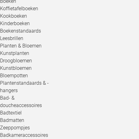
Boeken
Koffietafelboeken
Kookboeken
Kinderboeken
Boekenstandaards
Leesbrillen
Planten & Bloemen
Kunstplanten
Droogbloemen
Kunstbloemen
Bloempotten
Plantenstandaards & -
hangers
Bad- &
doucheaccessoires
Badtextiel
Badmatten
Zeeppompjes
Badkameraccessoires