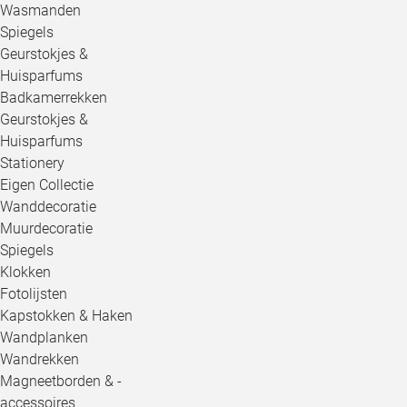
Wasmanden
Spiegels
Geurstokjes &
Huisparfums
Badkamerrekken
Geurstokjes &
Huisparfums
Stationery
Eigen Collectie
Wanddecoratie
Muurdecoratie
Spiegels
Klokken
Fotolijsten
Kapstokken & Haken
Wandplanken
Wandrekken
Magneetborden & -
accessoires