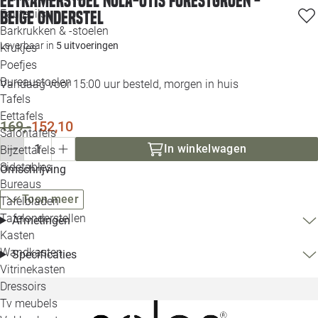
Eetkamerstoel Nola-Otis forestgroen -
Loo
Fauteuils
beige onderstel
Barkrukken & -stoelen
Leverbaar in
5 uitvoeringen
Krukjes
Loo
Poefjes
Bureaustoelen
Vandaag voor 15:00 uur besteld, morgen in huis
Loo
Tafels
Eettafels
Loo
169,-
152,10
Salontafels
In winkelwagen
Bijzettafels
Loo
Sidetables
Omschrijving
Bureaus
Toon meer
Tafelbladen
Alle 
Tafelonderstellen
Afmetingen
Kasten
Wandkasten
Specificaties
Vitrinekasten
Dressoirs
Tv meubels