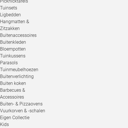
Picknicktafels
Tuinsets
Ligbedden
Hangmatten &
Zitzakken
Buitenaccessoires
Buitenkleden
Bloempotten
Tuinkussens
Parasols
Tuinmeubelhoezen
Buitenverlichting
Buiten koken
Barbecues &
Accessoires
Buiten- & Pizzaovens
Vuurkorven & -schalen
Eigen Collectie
Kids