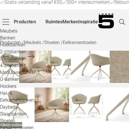
Gratis verzending vanaf €50
300+ interieurmerken
Retour
Producten
Ruimtes
Merken
Inspiratie
Meubels
Banken
Producten
/
Meubels
/
Stoelen
/
Eetkamerstoelen
Hoekbanken
Pagina
2-zitsbanken
3-zitsbanken
4-zitsbanken
Winke
Modulaire banken
U-banken
Klant
Hockers
Hal- &
Veelg
Eetkamerbanken
Daybeds
Openin
Slaapbanken
Loo
Stoelen
Alleen online
Eetkamerstoelen