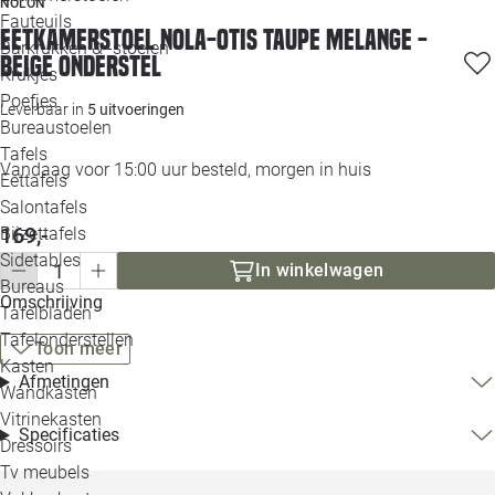
NOLON
Loo
Fauteuils
Eetkamerstoel Nola-Otis taupe melange -
Barkrukken & -stoelen
beige onderstel
Krukjes
Loo
Poefjes
Leverbaar in
5 uitvoeringen
Bureaustoelen
Loo
Tafels
Vandaag voor 15:00 uur besteld, morgen in huis
Eettafels
Loo
Salontafels
169,-
Bijzettafels
Loo
Sidetables
(out
In winkelwagen
Bureaus
Omschrijving
Tafelbladen
Alle 
Tafelonderstellen
Toon meer
Kasten
Afmetingen
Wandkasten
Vitrinekasten
Specificaties
Dressoirs
Tv meubels