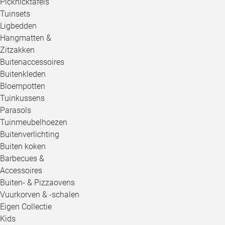
Picknicktafels
Tuinsets
Ligbedden
Hangmatten &
Zitzakken
Buitenaccessoires
Buitenkleden
Bloempotten
Tuinkussens
Parasols
Tuinmeubelhoezen
Buitenverlichting
Buiten koken
Barbecues &
Accessoires
Buiten- & Pizzaovens
Vuurkorven & -schalen
Eigen Collectie
Kids