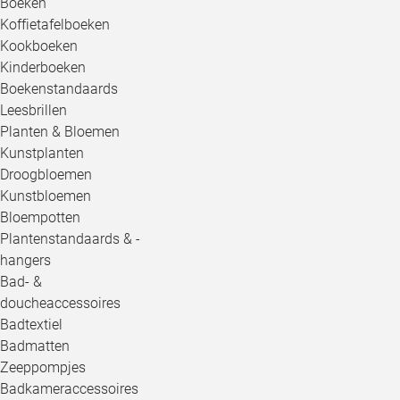
Boeken
Koffietafelboeken
Kookboeken
Kinderboeken
Boekenstandaards
Leesbrillen
Planten & Bloemen
Kunstplanten
Droogbloemen
Kunstbloemen
Bloempotten
Plantenstandaards & -
hangers
Bad- &
doucheaccessoires
Badtextiel
Badmatten
Zeeppompjes
Badkameraccessoires