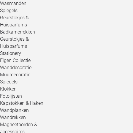
Wasmanden
Spiegels
Geurstokjes &
Huisparfums
Badkamerrekken
Geurstokjes &
Huisparfums
Stationery
Eigen Collectie
Wanddecoratie
Muurdecoratie
Spiegels
Klokken
Fotolijsten
Kapstokken & Haken
Wandplanken
Wandrekken
Magneetborden & -
accessoires