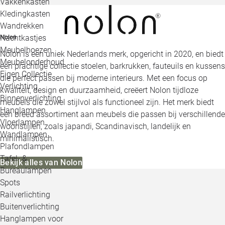
Vakkenkasten
Kledingkasten
Wandrekken
Nachtkastjes
Nolon
Meubelhoezen
Nolon is een uniek Nederlands merk, opgericht in 2020, en biedt
Meubelonderhoud
een prachtige collectie stoelen, barkrukken, fauteuils en kussens
Eigen Collectie
die perfect passen bij moderne interieurs. Met een focus op
Verlichting
kwaliteit, design en duurzaamheid, creëert Nolon tijdloze
Binnenverlichting
meubels die zowel stijlvol als functioneel zijn. Het merk biedt
Hanglampen
een breed assortiment aan meubels die passen bij verschillende
Vloerlampen
woonstijlen, zoals japandi, Scandinavisch, landelijk en
Wandlampen
minimalistisch.
Plafondlampen
Tafel- &
Bekijk alles van Nolon
Bureaulampen
Spots
Railverlichting
Buitenverlichting
Hanglampen voor