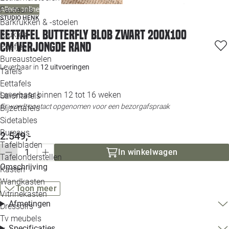
Loo
Alleen online
Fauteuils
STUDIO HENK
Barkrukken & -stoelen
Eettafel Butterfly blob zwart 200x100
Krukjes
Loo
cm verjongde rand
Poefjes
Bureaustoelen
Loo
Leverbaar in
12 uitvoeringen
Tafels
Eettafels
Loo
Leverbaar binnen 12 tot 16 weken
Salontafels
Er wordt contact opgenomen voor een bezorgafspraak
Bijzettafels
Loo
Sidetables
Bureaus
2.549,-
Tafelbladen
Alle 
In winkelwagen
Tafelonderstellen
Omschrijving
Kasten
Wandkasten
Toon meer
Vitrinekasten
Afmetingen
Dressoirs
Tv meubels
Specificaties