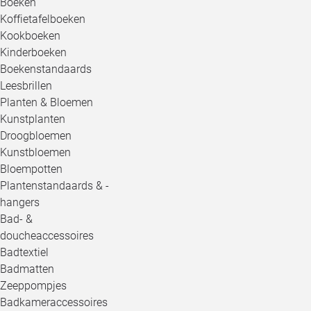
Boeken
Koffietafelboeken
Kookboeken
Kinderboeken
Boekenstandaards
Leesbrillen
Planten & Bloemen
Kunstplanten
Droogbloemen
Kunstbloemen
Bloempotten
Plantenstandaards & -
hangers
Bad- &
doucheaccessoires
Badtextiel
Badmatten
Zeeppompjes
Badkameraccessoires