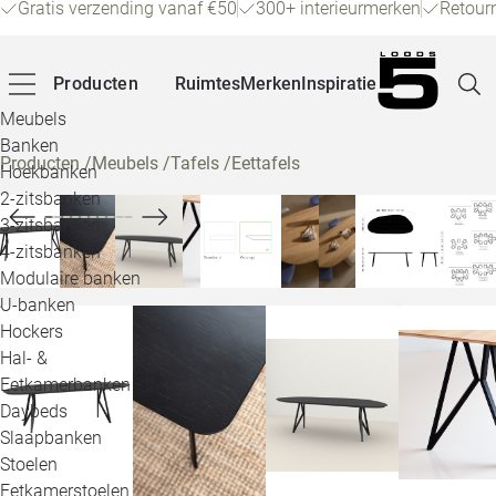
Gratis verzending vanaf €50
300+ interieurmerken
Retour
Producten
Ruimtes
Merken
Inspiratie
Meubels
Banken
Producten
/
Meubels
/
Tafels
/
Eettafels
Hoekbanken
Pagina
2-zitsbanken
3-zitsbanken
4-zitsbanken
Winke
Modulaire banken
U-banken
Klant
Hockers
Hal- &
Veelg
Eetkamerbanken
Daybeds
Openin
Slaapbanken
Loo
Stoelen
Eetkamerstoelen