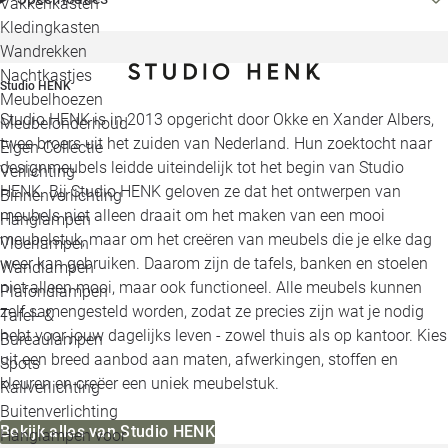
Vakkenkasten
Kledingkasten
Wandrekken
Nachtkastjes
Studio HENK
Meubelhoezen
Studio HENK is in 2013 opgericht door Okke en Xander Albers,
Meubelonderhoud
twee broers uit het zuiden van Nederland. Hun zoektocht naar
Eigen Collectie
designmeubels leidde uiteindelijk tot het begin van Studio
Verlichting
HENK. Bij Studio HENK geloven ze dat het ontwerpen van
Binnenverlichting
meubels niet alleen draait om het maken van een mooi
Hanglampen
meubelstuk, maar om het creëren van meubels die je elke dag
Vloerlampen
weer kan gebruiken. Daarom zijn de tafels, banken en stoelen
Wandlampen
niet alleen mooi, maar ook functioneel. Alle meubels kunnen
Plafondlampen
zelf samengesteld worden, zodat ze precies zijn wat je nodig
Tafel- &
hebt voor jouw dagelijks leven - zowel thuis als op kantoor. Kies
Bureaulampen
uit een breed aanbod aan maten, afwerkingen, stoffen en
Spots
kleuren en creëer een uniek meubelstuk.
Railverlichting
Buitenverlichting
Bekijk alles van Studio HENK
Hanglampen voor