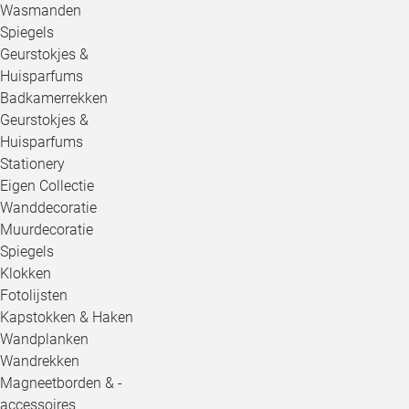
Wasmanden
Spiegels
Geurstokjes &
Huisparfums
Badkamerrekken
Geurstokjes &
Huisparfums
Stationery
Eigen Collectie
Wanddecoratie
Muurdecoratie
Spiegels
Klokken
Fotolijsten
Kapstokken & Haken
Wandplanken
Wandrekken
Magneetborden & -
accessoires