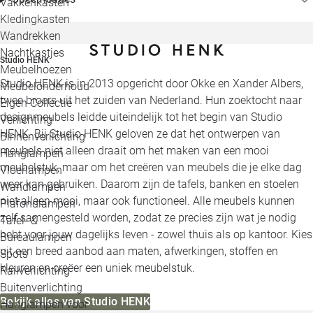
Vakkenkasten
Kledingkasten
Wandrekken
Nachtkastjes
Studio HENK
Meubelhoezen
Studio HENK is in 2013 opgericht door Okke en Xander Albers,
Meubelonderhoud
twee broers uit het zuiden van Nederland. Hun zoektocht naar
Eigen Collectie
designmeubels leidde uiteindelijk tot het begin van Studio
Verlichting
HENK. Bij Studio HENK geloven ze dat het ontwerpen van
Binnenverlichting
meubels niet alleen draait om het maken van een mooi
Hanglampen
meubelstuk, maar om het creëren van meubels die je elke dag
Vloerlampen
weer kan gebruiken. Daarom zijn de tafels, banken en stoelen
Wandlampen
niet alleen mooi, maar ook functioneel. Alle meubels kunnen
Plafondlampen
zelf samengesteld worden, zodat ze precies zijn wat je nodig
Tafel- &
hebt voor jouw dagelijks leven - zowel thuis als op kantoor. Kies
Bureaulampen
uit een breed aanbod aan maten, afwerkingen, stoffen en
Spots
kleuren en creëer een uniek meubelstuk.
Railverlichting
Buitenverlichting
Bekijk alles van Studio HENK
Hanglampen voor