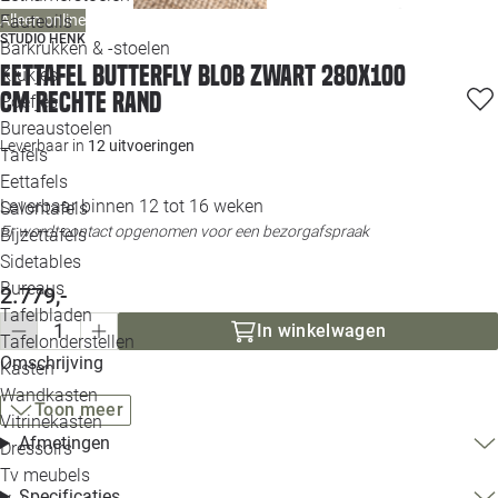
Loo
Alleen online
Fauteuils
STUDIO HENK
Barkrukken & -stoelen
Eettafel Butterfly blob zwart 280x100
Krukjes
Loo
cm rechte rand
Poefjes
Bureaustoelen
Loo
Leverbaar in
12 uitvoeringen
Tafels
Eettafels
Loo
Leverbaar binnen 12 tot 16 weken
Salontafels
Er wordt contact opgenomen voor een bezorgafspraak
Bijzettafels
Loo
Sidetables
Bureaus
2.779,-
Tafelbladen
Alle 
In winkelwagen
Tafelonderstellen
Omschrijving
Kasten
Wandkasten
Toon meer
Vitrinekasten
Afmetingen
Dressoirs
Tv meubels
Specificaties