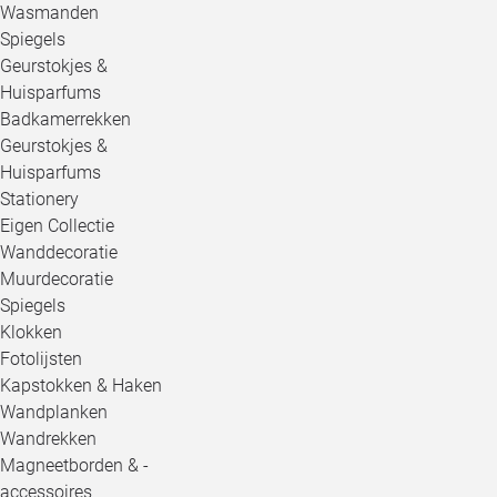
Wasmanden
Spiegels
Geurstokjes &
Huisparfums
Badkamerrekken
Geurstokjes &
Huisparfums
Stationery
Eigen Collectie
Wanddecoratie
Muurdecoratie
Spiegels
Klokken
Fotolijsten
Kapstokken & Haken
Wandplanken
Wandrekken
Magneetborden & -
accessoires