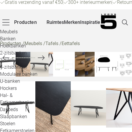
Gratis verzending vanaf €50
300+ interieurmerken
Retour
Producten
Ruimtes
Merken
Inspiratie
Meubels
Banken
Producten
/
Meubels
/
Tafels
/
Eettafels
Hoekbanken
Pagina
2-zitsbanken
3-zitsbanken
4-zitsbanken
Winke
Modulaire banken
U-banken
Klant
Hockers
Hal- &
Veelg
Eetkamerbanken
Daybeds
Openin
Slaapbanken
Loo
Stoelen
Eetkamerstoelen