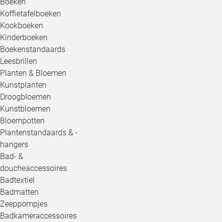
Boeken
Koffietafelboeken
Kookboeken
Kinderboeken
Boekenstandaards
Leesbrillen
Planten & Bloemen
Kunstplanten
Droogbloemen
Kunstbloemen
Bloempotten
Plantenstandaards & -
hangers
Bad- &
doucheaccessoires
Badtextiel
Badmatten
Zeeppompjes
Badkameraccessoires