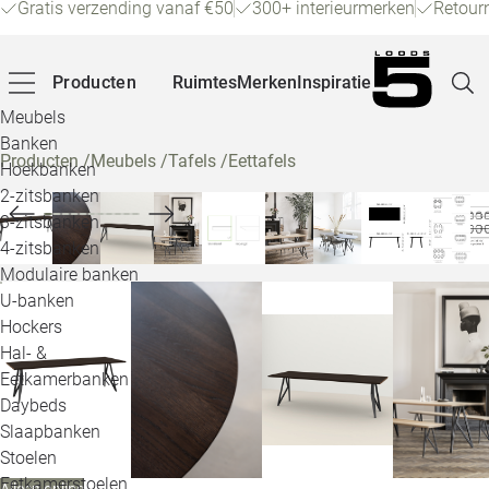
Gratis verzending vanaf €50
300+ interieurmerken
Retour
Producten
Ruimtes
Merken
Inspiratie
Meubels
Banken
Producten
/
Meubels
/
Tafels
/
Eettafels
Hoekbanken
Pagina
2-zitsbanken
3-zitsbanken
4-zitsbanken
Winke
Modulaire banken
U-banken
Klant
Hockers
Hal- &
Veelg
Eetkamerbanken
Daybeds
Openin
Slaapbanken
Loo
Stoelen
Eetkamerstoelen
Alleen online