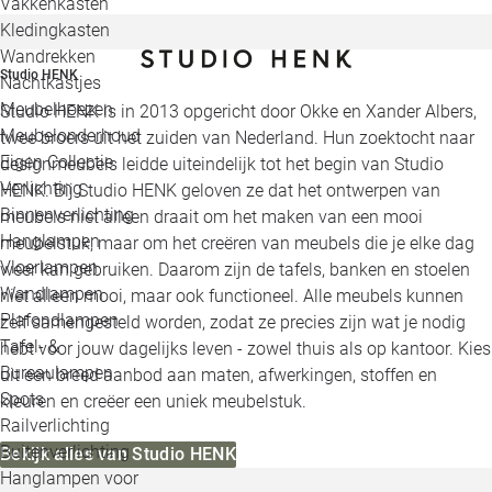
Vakkenkasten
Kledingkasten
Wandrekken
Studio HENK
Nachtkastjes
Meubelhoezen
Studio HENK is in 2013 opgericht door Okke en Xander Albers,
Meubelonderhoud
twee broers uit het zuiden van Nederland. Hun zoektocht naar
Eigen Collectie
designmeubels leidde uiteindelijk tot het begin van Studio
Verlichting
HENK. Bij Studio HENK geloven ze dat het ontwerpen van
Binnenverlichting
meubels niet alleen draait om het maken van een mooi
Hanglampen
meubelstuk, maar om het creëren van meubels die je elke dag
Vloerlampen
weer kan gebruiken. Daarom zijn de tafels, banken en stoelen
Wandlampen
niet alleen mooi, maar ook functioneel. Alle meubels kunnen
Plafondlampen
zelf samengesteld worden, zodat ze precies zijn wat je nodig
Tafel- &
hebt voor jouw dagelijks leven - zowel thuis als op kantoor. Kies
Bureaulampen
uit een breed aanbod aan maten, afwerkingen, stoffen en
Spots
kleuren en creëer een uniek meubelstuk.
Railverlichting
Buitenverlichting
Bekijk alles van Studio HENK
Hanglampen voor