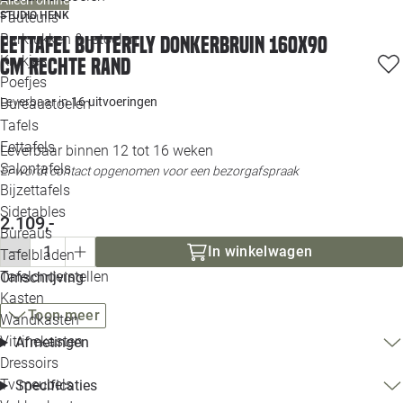
Loo
STUDIO HENK
Fauteuils
Barkrukken & -stoelen
Eettafel Butterfly donkerbruin 160x90
Krukjes
cm rechte rand
Loo
Poefjes
Leverbaar in
16 uitvoeringen
Bureaustoelen
Loo
Tafels
Eettafels
Leverbaar binnen 12 tot 16 weken
Loo
Salontafels
Er wordt contact opgenomen voor een bezorgafspraak
Bijzettafels
Loo
Sidetables
2.109,-
Bureaus
In winkelwagen
Tafelbladen
Alle 
Tafelonderstellen
Omschrijving
Kasten
Toon meer
Wandkasten
Vitrinekasten
Afmetingen
Dressoirs
Tv meubels
Specificaties