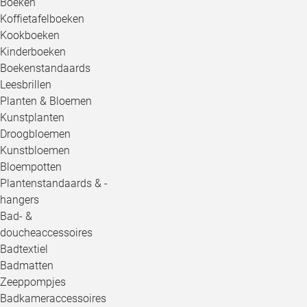
Boeken
Koffietafelboeken
Kookboeken
Kinderboeken
Boekenstandaards
Leesbrillen
Planten & Bloemen
Kunstplanten
Droogbloemen
Kunstbloemen
Bloempotten
Plantenstandaards & -
hangers
Bad- &
doucheaccessoires
Badtextiel
Badmatten
Zeeppompjes
Badkameraccessoires