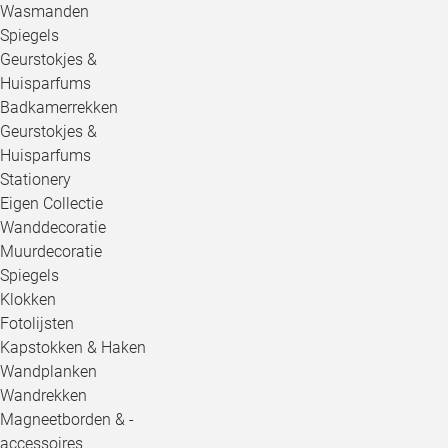
Wasmanden
Spiegels
Geurstokjes &
Huisparfums
Badkamerrekken
Geurstokjes &
Huisparfums
Stationery
Eigen Collectie
Wanddecoratie
Muurdecoratie
Spiegels
Klokken
Fotolijsten
Kapstokken & Haken
Wandplanken
Wandrekken
Magneetborden & -
accessoires