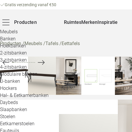
Gratis verzending vanaf €50
Producten
Ruimtes
Merken
Inspiratie
Meubels
Banken
Producten
/
Meubels
/
Tafels
/
Eettafels
Hoekbanken
2-zitsbanken
3-zitsbanken
4-zitsbanken
Modulaire banken
U-banken
Hockers
Hal- & Eetkamerbanken
Daybeds
Slaapbanken
Stoelen
Eetkamerstoelen
Fauteuils