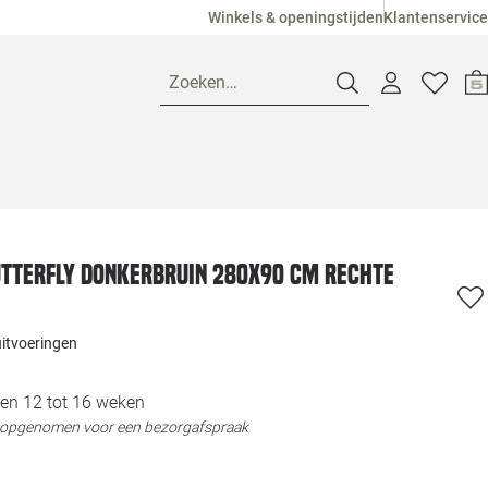
Winkels & openingstijden
Klantenservice
Zoeken…
Openingstijden
Pagina suggesties
Loods 5 Ame
utterfly donkerbruin 280x90 cm rechte
Winkels
Loods 5 Dui
uitvoeringen
Klantenservice
Loods 5 Maas
en 12 tot 16 weken
t opgenomen voor een bezorgafspraak
Veelgestelde vragen
Loods 5 Slie