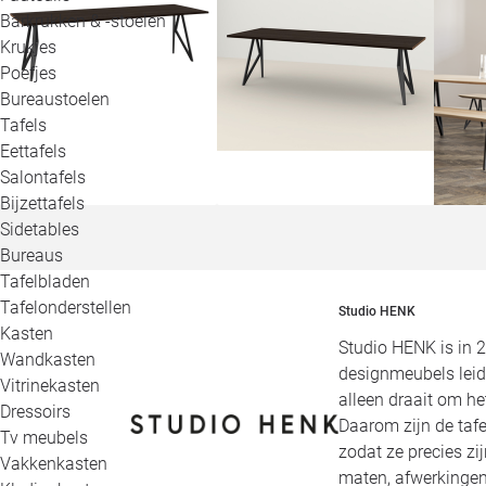
Barkrukken & -stoelen
Krukjes
Poefjes
Bureaustoelen
Tafels
Eettafels
Salontafels
Bijzettafels
Sidetables
Bureaus
Tafelbladen
Tafelonderstellen
Studio HENK
Kasten
Studio HENK is in 
Wandkasten
designmeubels leid
Vitrinekasten
alleen draait om h
Dressoirs
Daarom zijn de tafe
Tv meubels
zodat ze precies zi
Vakkenkasten
maten, afwerkingen,