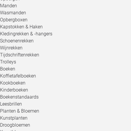
Manden
Wasmanden
Opbergboxen
Kapstokken & Haken
Kledingrekken & -hangers
Schoenenrekken
Wijnrekken
Tijdschriftenrekken
Trolleys
Boeken
Koffietafelboeken
Kookboeken
Kinderboeken
Boekenstandaards
Leesbrillen
Planten & Bloemen
Kunstplanten
Droogbloemen