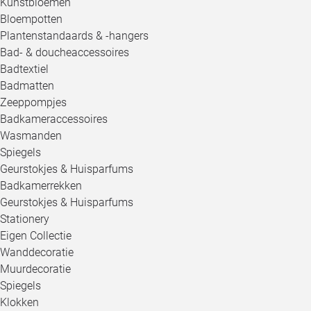
Kunstbloemen
Bloempotten
Plantenstandaards & -hangers
Bad- & doucheaccessoires
Badtextiel
Badmatten
Zeeppompjes
Badkameraccessoires
Wasmanden
Spiegels
Geurstokjes & Huisparfums
Badkamerrekken
Geurstokjes & Huisparfums
Stationery
Eigen Collectie
Wanddecoratie
Muurdecoratie
Spiegels
Klokken