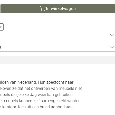
Loods 5 Za
In winkelwagen
Loods 5 Gara
r
Alle openingst
s
zuiden van Nederland. Hun zoektocht naar
geloven ze dat het ontwerpen van meubels niet
bels die je elke dag weer kan gebruiken.
Alle meubels kunnen zelf samengesteld worden,
op kantoor. Kies uit een breed aanbod aan