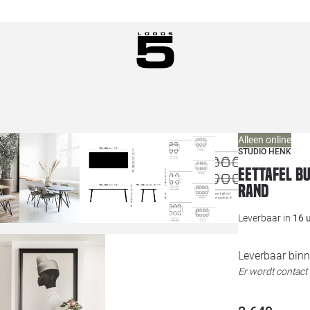
Alleen online
STUDIO HENK
Eettafel B
rand
Leverbaar in
16 
Leverbaar binn
Er wordt contac