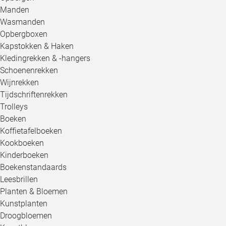
Manden
Wasmanden
Opbergboxen
Kapstokken & Haken
Kledingrekken & -hangers
Schoenenrekken
Wijnrekken
Tijdschriftenrekken
Trolleys
Boeken
Koffietafelboeken
Kookboeken
Kinderboeken
Boekenstandaards
Leesbrillen
Planten & Bloemen
Kunstplanten
Droogbloemen