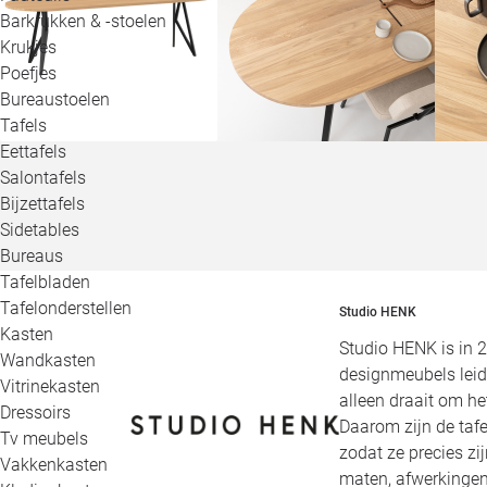
Barkrukken & -stoelen
Krukjes
Poefjes
Bureaustoelen
Tafels
Eettafels
Salontafels
Bijzettafels
Sidetables
Bureaus
Tafelbladen
Tafelonderstellen
Studio HENK
Kasten
Studio HENK is in 
Wandkasten
designmeubels leid
Vitrinekasten
alleen draait om h
Dressoirs
Daarom zijn de tafe
Tv meubels
zodat ze precies zi
Vakkenkasten
maten, afwerkingen,