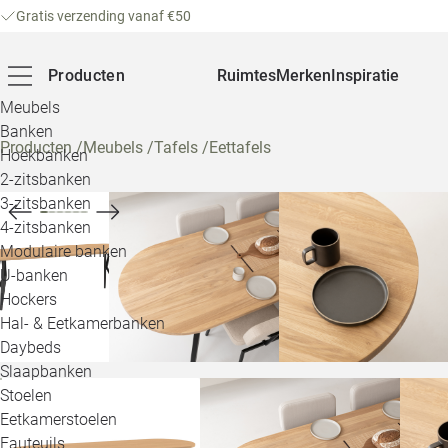
Gratis verzending vanaf €50
Producten
Ruimtes
Merken
Inspiratie
Meubels
Banken
Producten
/
Meubels
/
Tafels
/
Eettafels
Hoekbanken
2-zitsbanken
3-zitsbanken
4-zitsbanken
Modulaire banken
U-banken
Hockers
Hal- & Eetkamerbanken
Daybeds
Slaapbanken
Stoelen
Eetkamerstoelen
Fauteuils