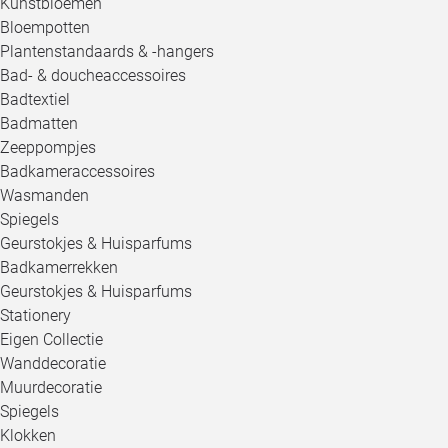
Kunstbloemen
Bloempotten
Plantenstandaards & -hangers
Bad- & doucheaccessoires
Badtextiel
Badmatten
Zeeppompjes
Badkameraccessoires
Wasmanden
Spiegels
Geurstokjes & Huisparfums
Badkamerrekken
Geurstokjes & Huisparfums
Stationery
Eigen Collectie
Wanddecoratie
Muurdecoratie
Spiegels
Klokken