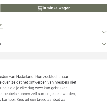
Loods 5 Za
In winkelwagen
Loods 5 Gara
r
Alle openingst
s
zuiden van Nederland. Hun zoektocht naar
geloven ze dat het ontwerpen van meubels niet
bels die je elke dag weer kan gebruiken.
Alle meubels kunnen zelf samengesteld worden,
op kantoor. Kies uit een breed aanbod aan