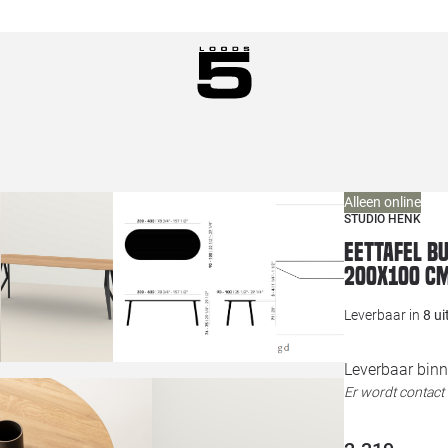
Alleen online
STUDIO HENK
Eettafel B
200x100 c
Leverbaar in
8 u
Leverbaar binn
Er wordt contac