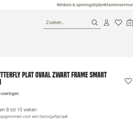
Winkels & openingstijden
Klantenservice
Zoeken…
Openingstijden
Pagina suggesties
Loods 5 Ame
utterfly Plat ovaal zwart frame smart
m
Winkels
Loods 5 Dui
itvoeringen
Klantenservice
Loods 5 Maas
en 8 tot 10 weken
t opgenomen voor een bezorgafspraak
Veelgestelde vragen
Loods 5 Slie