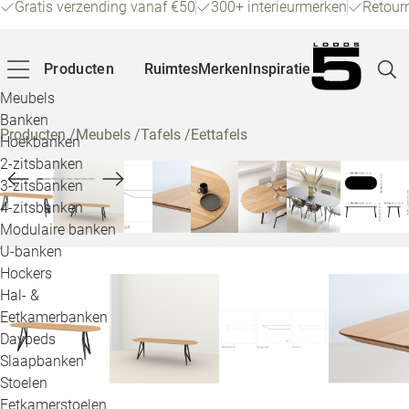
Gratis verzending vanaf €50
300+ interieurmerken
Retour
Producten
Ruimtes
Merken
Inspiratie
Meubels
Banken
Producten
/
Meubels
/
Tafels
/
Eettafels
Hoekbanken
Pagina
2-zitsbanken
3-zitsbanken
4-zitsbanken
Winke
Modulaire banken
U-banken
Klant
Hockers
Hal- &
Veelg
Eetkamerbanken
Daybeds
Openin
Slaapbanken
Loo
Stoelen
Eetkamerstoelen