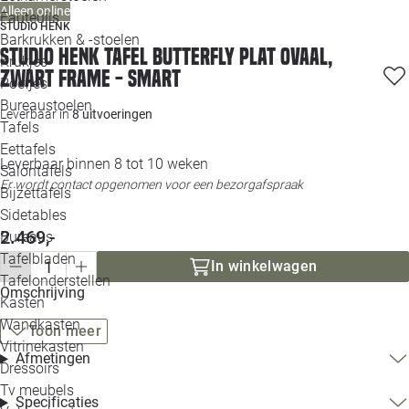
Alleen online
Loo
Fauteuils
STUDIO HENK
Barkrukken & -stoelen
Studio HENK tafel Butterfly Plat ovaal,
Krukjes
Loo
zwart frame - Smart
Poefjes
Bureaustoelen
Loo
Leverbaar in
8 uitvoeringen
Tafels
Eettafels
Loo
Leverbaar binnen 8 tot 10 weken
Salontafels
Er wordt contact opgenomen voor een bezorgafspraak
Bijzettafels
Loo
Sidetables
2.469,-
Bureaus
Tafelbladen
In winkelwagen
Alle 
Tafelonderstellen
Omschrijving
Kasten
Wandkasten
Toon meer
Vitrinekasten
Afmetingen
Dressoirs
Tv meubels
Specificaties