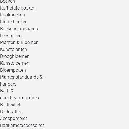
Boeken
Koffietafelboeken
Kookboeken
Kinderboeken
Boekenstandaards
Leesbrillen
Planten & Bloemen
Kunstplanten
Droogbloemen
Kunstbloemen
Bloempotten
Plantenstandaards & -
hangers
Bad- &
doucheaccessoires
Badtextiel
Badmatten
Zeeppompjes
Badkameraccessoires