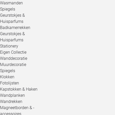
Wasmanden
Spiegels
Geurstokjes &
Huisparfums
Badkamerrekken
Geurstokjes &
Huisparfums
Stationery
Eigen Collectie
Wanddecoratie
Muurdecoratie
Spiegels
Klokken
Fotolijsten
Kapstokken & Haken
Wandplanken
Wandrekken
Magneetborden & -
accessoires