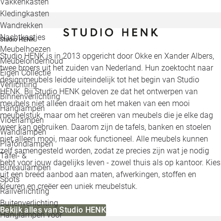
Vakkenkasten
Kledingkasten
Wandrekken
Nachtkastjes
Studio HENK
Meubelhoezen
Studio HENK is in 2013 opgericht door Okke en Xander Albers,
Meubelonderhoud
twee broers uit het zuiden van Nederland. Hun zoektocht naar
Eigen Collectie
designmeubels leidde uiteindelijk tot het begin van Studio
Verlichting
HENK. Bij Studio HENK geloven ze dat het ontwerpen van
Binnenverlichting
meubels niet alleen draait om het maken van een mooi
Hanglampen
meubelstuk, maar om het creëren van meubels die je elke dag
Vloerlampen
weer kan gebruiken. Daarom zijn de tafels, banken en stoelen
Wandlampen
niet alleen mooi, maar ook functioneel. Alle meubels kunnen
Plafondlampen
zelf samengesteld worden, zodat ze precies zijn wat je nodig
Tafel- &
hebt voor jouw dagelijks leven - zowel thuis als op kantoor. Kies
Bureaulampen
uit een breed aanbod aan maten, afwerkingen, stoffen en
Spots
kleuren en creëer een uniek meubelstuk.
Railverlichting
Buitenverlichting
Bekijk alles van Studio HENK
Hanglampen voor