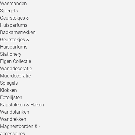
Wasmanden
Spiegels
Geurstokjes &
Huisparfums
Badkamerrekken
Geurstokjes &
Huisparfums
Stationery
Eigen Collectie
Wanddecoratie
Muurdecoratie
Spiegels
Klokken
Fotolijsten
Kapstokken & Haken
Wandplanken
Wandrekken
Magneetborden & -
accessoires