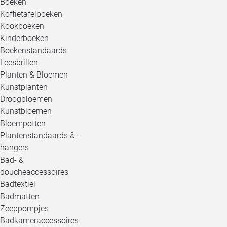
Boeken
Koffietafelboeken
Kookboeken
Kinderboeken
Boekenstandaards
Leesbrillen
Planten & Bloemen
Kunstplanten
Droogbloemen
Kunstbloemen
Bloempotten
Plantenstandaards & -
hangers
Bad- &
doucheaccessoires
Badtextiel
Badmatten
Zeeppompjes
Badkameraccessoires