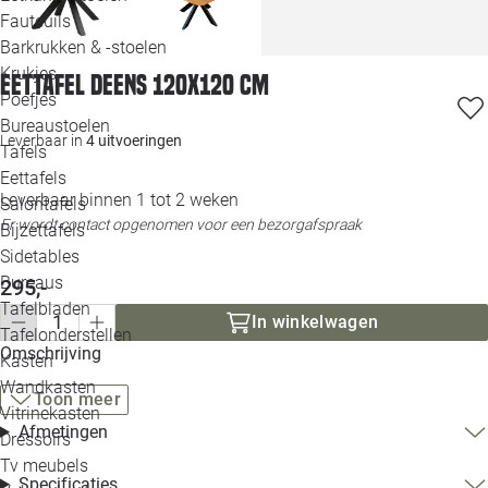
Loo
Fauteuils
Barkrukken & -stoelen
Krukjes
Loo
Eettafel Deens 120x120 cm
Poefjes
Bureaustoelen
Loo
Leverbaar in
4 uitvoeringen
Tafels
Eettafels
Loo
Leverbaar binnen 1 tot 2 weken
Salontafels
Er wordt contact opgenomen voor een bezorgafspraak
Bijzettafels
Loo
Sidetables
Bureaus
295,-
Tafelbladen
In winkelwagen
Alle 
Tafelonderstellen
Omschrijving
Kasten
Wandkasten
Toon meer
Vitrinekasten
Afmetingen
Dressoirs
Tv meubels
Specificaties