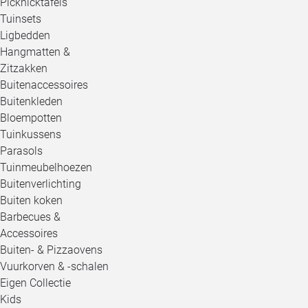
Picknicktafels
Tuinsets
Ligbedden
Hangmatten &
Zitzakken
Buitenaccessoires
Buitenkleden
Bloempotten
Tuinkussens
Parasols
Tuinmeubelhoezen
Buitenverlichting
Buiten koken
Barbecues &
Accessoires
Buiten- & Pizzaovens
Vuurkorven & -schalen
Eigen Collectie
Kids