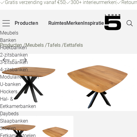
Gratis verzending vanaf €50
300+ interieurmerken
Retour
Producten
Ruimtes
Merken
Inspiratie
Meubels
Banken
Producten
/
Meubels
/
Tafels
/
Eettafels
Hoekbanken
Pagina
2-zitsbanken
3-zitsbanken
4-zitsbanken
Winke
Modulaire banken
U-banken
Klant
Hockers
Hal- &
Veelg
Eetkamerbanken
Daybeds
Openin
Slaapbanken
Loo
Stoelen
Eetkamerstoelen