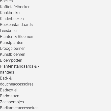
Boeken
Koffietafelboeken
Kookboeken
Kinderboeken
Boekenstandaards
Leesbrillen
Planten & Bloemen
Kunstplanten
Droogbloemen
Kunstbloemen
Bloempotten
Plantenstandaards & -
hangers
Bad- &
doucheaccessoires
Badtextiel
Badmatten
Zeeppompjes
Badkameraccessoires