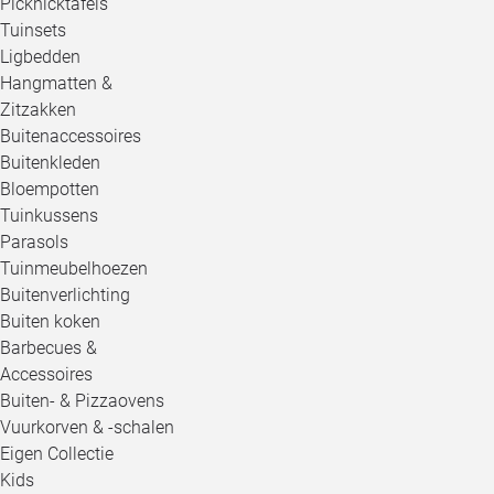
Picknicktafels
Tuinsets
Ligbedden
Hangmatten &
Zitzakken
Buitenaccessoires
Buitenkleden
Bloempotten
Tuinkussens
Parasols
Tuinmeubelhoezen
Buitenverlichting
Buiten koken
Barbecues &
Accessoires
Buiten- & Pizzaovens
Vuurkorven & -schalen
Eigen Collectie
Kids