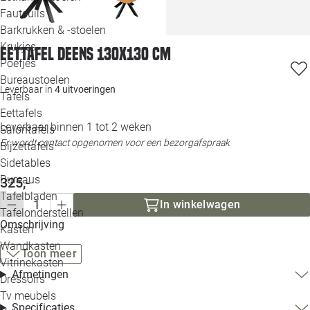
Loo
Fauteuils
Barkrukken & -stoelen
Krukjes
Loo
Eettafel Deens 130x130 cm
Poefjes
Bureaustoelen
Loo
Leverbaar in
4 uitvoeringen
Tafels
Eettafels
Loo
Leverbaar binnen 1 tot 2 weken
Salontafels
Er wordt contact opgenomen voor een bezorgafspraak
Bijzettafels
Loo
Sidetables
(out
Bureaus
325,-
Tafelbladen
In winkelwagen
Alle 
Tafelonderstellen
Omschrijving
Kasten
Wandkasten
Toon meer
Vitrinekasten
Afmetingen
Dressoirs
Tv meubels
Specificaties