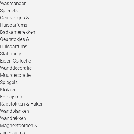
Wasmanden
Spiegels
Geurstokjes &
Huisparfums
Badkamerrekken
Geurstokjes &
Huisparfums
Stationery
Eigen Collectie
Wanddecoratie
Muurdecoratie
Spiegels
Klokken
Fotolijsten
Kapstokken & Haken
Wandplanken
Wandrekken
Magneetborden & -
accessoires