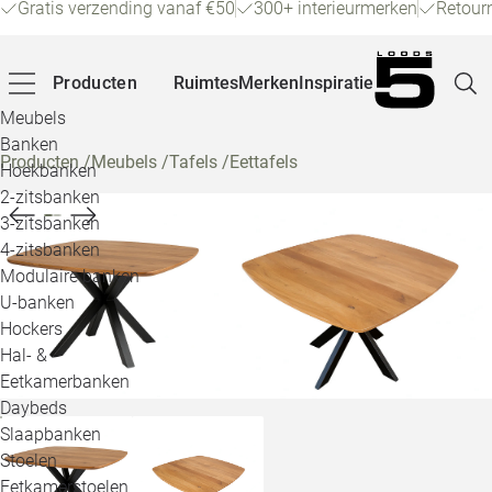
Gratis verzending vanaf €50
300+ interieurmerken
Retour
Producten
Ruimtes
Merken
Inspiratie
Meubels
Banken
Producten
/
Meubels
/
Tafels
/
Eettafels
Hoekbanken
Pagina
2-zitsbanken
3-zitsbanken
4-zitsbanken
Winke
Modulaire banken
U-banken
Klant
Hockers
Hal- &
Veelg
Eetkamerbanken
Daybeds
Openin
Slaapbanken
Loo
Stoelen
Eetkamerstoelen