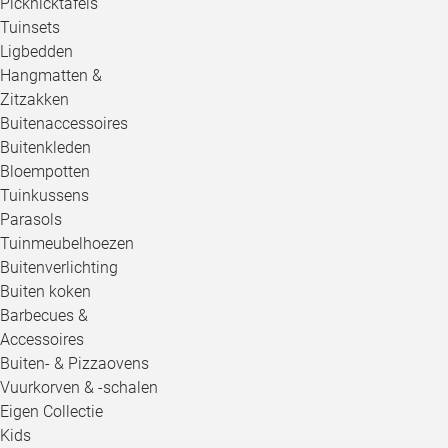
Picknicktafels
Tuinsets
Ligbedden
Hangmatten &
Zitzakken
Buitenaccessoires
Buitenkleden
Bloempotten
Tuinkussens
Parasols
Tuinmeubelhoezen
Buitenverlichting
Buiten koken
Barbecues &
Accessoires
Buiten- & Pizzaovens
Vuurkorven & -schalen
Eigen Collectie
Kids