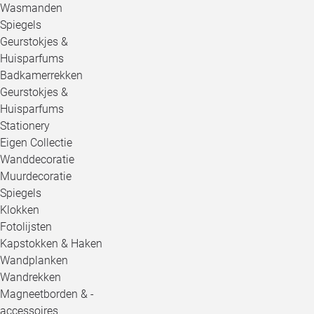
Wasmanden
Spiegels
Geurstokjes &
Huisparfums
Badkamerrekken
Geurstokjes &
Huisparfums
Stationery
Eigen Collectie
Wanddecoratie
Muurdecoratie
Spiegels
Klokken
Fotolijsten
Kapstokken & Haken
Wandplanken
Wandrekken
Magneetborden & -
accessoires