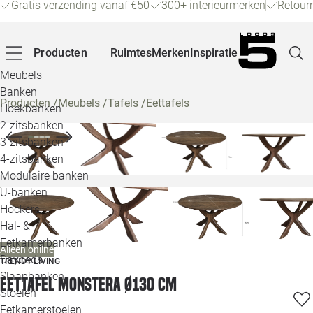
Gratis verzending vanaf €50
300+ interieurmerken
Retour
Producten
Ruimtes
Merken
Inspiratie
Meubels
Banken
Producten
/
Meubels
/
Tafels
/
Eettafels
Hoekbanken
Pagina
2-zitsbanken
3-zitsbanken
4-zitsbanken
Winke
Modulaire banken
U-banken
Klant
Hockers
Hal- &
Veelg
Eetkamerbanken
Alleen online
Daybeds
TRENDY LIVING
Openin
Slaapbanken
Eettafel Monstera Ø130 cm
Loo
Stoelen
Eetkamerstoelen