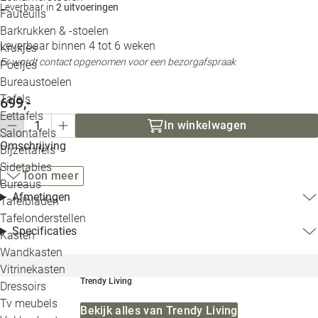
Leverbaar in
2 uitvoeringen
Loo
Fauteuils
Barkrukken & -stoelen
Leverbaar binnen 4 tot 6 weken
Krukjes
Loo
Er wordt contact opgenomen voor een bezorgafspraak
Poefjes
Bureaustoelen
Loo
Tafels
699,-
Eettafels
Loo
In winkelwagen
Salontafels
Omschrijving
Bijzettafels
Loo
Sidetables
Toon meer
Bureaus
Afmetingen
Tafelbladen
Alle 
Tafelonderstellen
Specificaties
Kasten
Wandkasten
Vitrinekasten
Trendy Living
Dressoirs
Tv meubels
Bekijk alles van Trendy Living