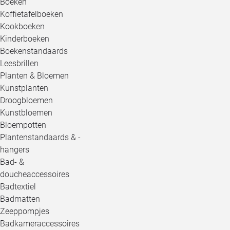
Boeken
Koffietafelboeken
Kookboeken
Kinderboeken
Boekenstandaards
Leesbrillen
Planten & Bloemen
Kunstplanten
Droogbloemen
Kunstbloemen
Bloempotten
Plantenstandaards & -
hangers
Bad- &
doucheaccessoires
Badtextiel
Badmatten
Zeeppompjes
Badkameraccessoires