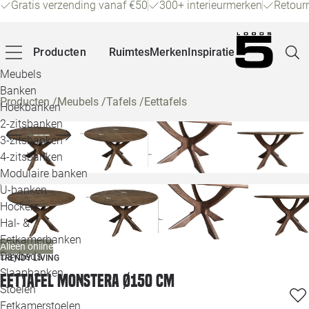
Gratis verzending vanaf €50
300+ interieurmerken
Retour
Producten
Ruimtes
Merken
Inspiratie
Meubels
Banken
Producten
/
Meubels
/
Tafels
/
Eettafels
Hoekbanken
Pagina
2-zitsbanken
3-zitsbanken
4-zitsbanken
Winke
Modulaire banken
U-banken
Klant
Hockers
Hal- &
Veelg
Eetkamerbanken
Alleen online
Daybeds
TRENDY LIVING
Openin
Slaapbanken
Eettafel Monstera Ø150 cm
Loo
Stoelen
Eetkamerstoelen