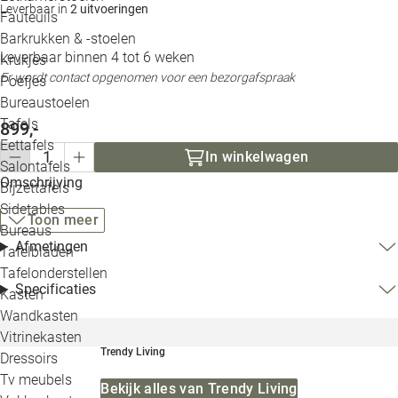
Leverbaar in
2 uitvoeringen
Loo
Fauteuils
Barkrukken & -stoelen
Leverbaar binnen 4 tot 6 weken
Krukjes
Loo
Er wordt contact opgenomen voor een bezorgafspraak
Poefjes
Bureaustoelen
Loo
Tafels
899,-
Eettafels
Loo
In winkelwagen
Salontafels
Omschrijving
Bijzettafels
Loo
Sidetables
(out
Toon meer
Bureaus
Afmetingen
Tafelbladen
Alle 
Tafelonderstellen
Specificaties
Kasten
Wandkasten
Vitrinekasten
Trendy Living
Dressoirs
Tv meubels
Bekijk alles van Trendy Living