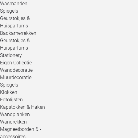
Wasmanden
Spiegels
Geurstokjes &
Huisparfums
Badkamerrekken
Geurstokjes &
Huisparfums
Stationery
Eigen Collectie
Wanddecoratie
Muurdecoratie
Spiegels
Klokken
Fotolijsten
Kapstokken & Haken
Wandplanken
Wandrekken
Magneetborden & -
accessoires