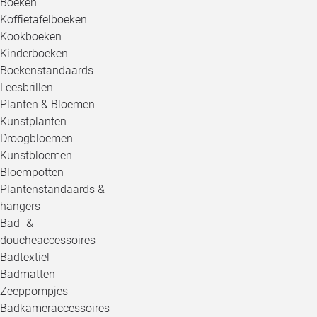
Boeken
Koffietafelboeken
Kookboeken
Kinderboeken
Boekenstandaards
Leesbrillen
Planten & Bloemen
Kunstplanten
Droogbloemen
Kunstbloemen
Bloempotten
Plantenstandaards & -
hangers
Bad- &
doucheaccessoires
Badtextiel
Badmatten
Zeeppompjes
Badkameraccessoires