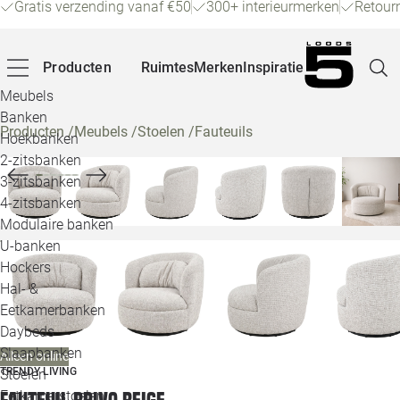
Gratis verzending vanaf €50
300+ interieurmerken
Retour
Producten
Ruimtes
Merken
Inspiratie
Meubels
Banken
Producten
/
Meubels
/
Stoelen
/
Fauteuils
Hoekbanken
Pagina
2-zitsbanken
3-zitsbanken
4-zitsbanken
Winke
Modulaire banken
U-banken
Klant
Hockers
Hal- &
Veelg
Eetkamerbanken
Daybeds
Openin
Slaapbanken
Alleen online
Loo
TRENDY LIVING
Stoelen
Eetkamerstoelen