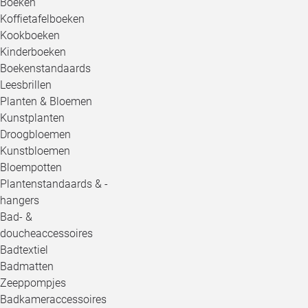
Boeken
Koffietafelboeken
Kookboeken
Kinderboeken
Boekenstandaards
Leesbrillen
Planten & Bloemen
Kunstplanten
Droogbloemen
Kunstbloemen
Bloempotten
Plantenstandaards & -
hangers
Bad- &
doucheaccessoires
Badtextiel
Badmatten
Zeeppompjes
Badkameraccessoires