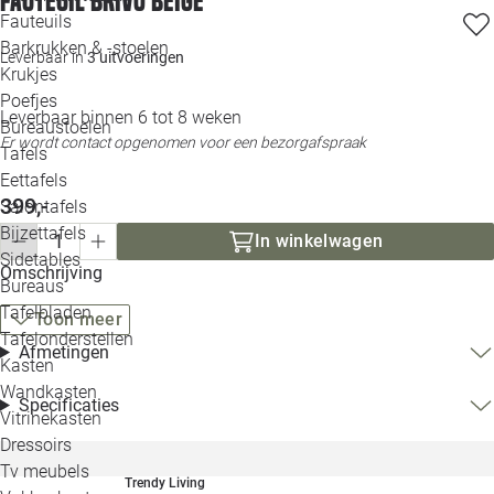
Fauteuil Brivo beige
Loo
Fauteuils
Barkrukken & -stoelen
Leverbaar in
3 uitvoeringen
Krukjes
Loo
Poefjes
Leverbaar binnen 6 tot 8 weken
Bureaustoelen
Loo
Er wordt contact opgenomen voor een bezorgafspraak
Tafels
Eettafels
Loo
399,-
Salontafels
Bijzettafels
Loo
In winkelwagen
Sidetables
(out
Omschrijving
Bureaus
Tafelbladen
Toon meer
Alle 
Tafelonderstellen
Afmetingen
Kasten
Wandkasten
Specificaties
Vitrinekasten
Dressoirs
Tv meubels
Trendy Living