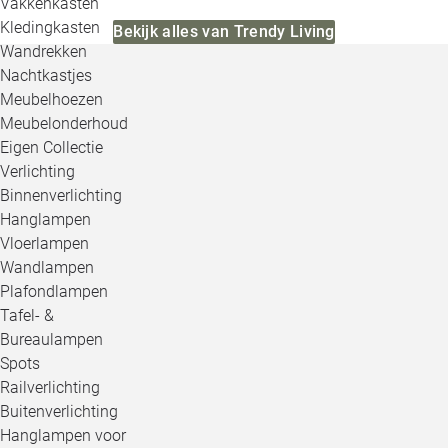
Vakkenkasten
Kledingkasten
Bekijk alles van Trendy Living
Wandrekken
Nachtkastjes
Meubelhoezen
Meubelonderhoud
Eigen Collectie
Verlichting
Binnenverlichting
Hanglampen
Vloerlampen
Wandlampen
Plafondlampen
Tafel- &
Bureaulampen
Spots
Railverlichting
Buitenverlichting
Hanglampen voor