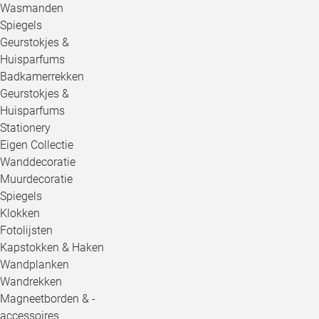
Wasmanden
Spiegels
Geurstokjes &
Huisparfums
Badkamerrekken
Geurstokjes &
Huisparfums
Stationery
Eigen Collectie
Wanddecoratie
Muurdecoratie
Spiegels
Klokken
Fotolijsten
Kapstokken & Haken
Wandplanken
Wandrekken
Magneetborden & -
accessoires