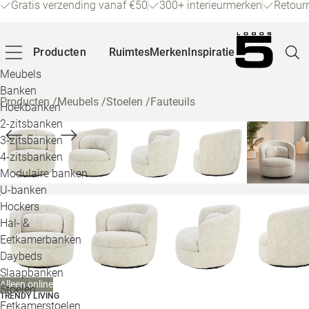
Gratis verzending vanaf €50
300+ interieurmerken
Retour
Producten
Ruimtes
Merken
Inspiratie
Meubels
Banken
Producten
/
Meubels
/
Stoelen
/
Fauteuils
Hoekbanken
Pagina
2-zitsbanken
3-zitsbanken
4-zitsbanken
Winke
Modulaire banken
U-banken
Klant
Hockers
Hal- &
Veelg
Eetkamerbanken
Daybeds
Openin
Slaapbanken
Alleen online
Loo
Stoelen
TRENDY LIVING
Eetkamerstoelen