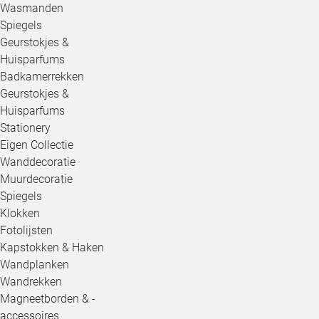
Wasmanden
Spiegels
Geurstokjes &
Huisparfums
Badkamerrekken
Geurstokjes &
Huisparfums
Stationery
Eigen Collectie
Wanddecoratie
Muurdecoratie
Spiegels
Klokken
Fotolijsten
Kapstokken & Haken
Wandplanken
Wandrekken
Magneetborden & -
accessoires