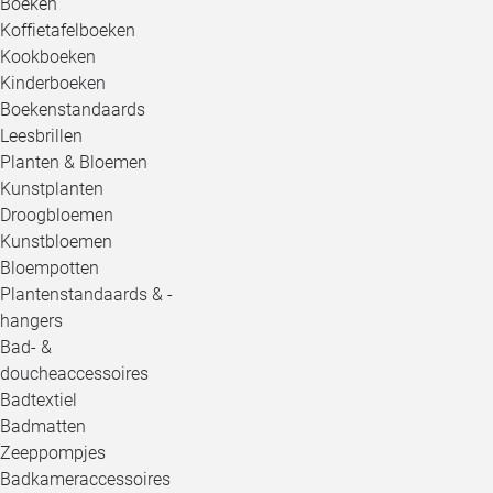
Boeken
Koffietafelboeken
Kookboeken
Kinderboeken
Boekenstandaards
Leesbrillen
Planten & Bloemen
Kunstplanten
Droogbloemen
Kunstbloemen
Bloempotten
Plantenstandaards & -
hangers
Bad- &
doucheaccessoires
Badtextiel
Badmatten
Zeeppompjes
Badkameraccessoires