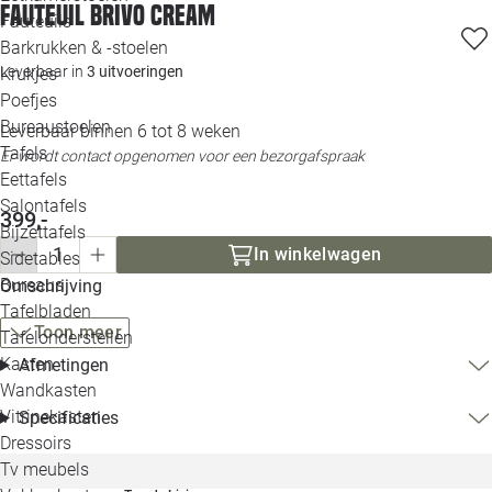
Fauteuil Brivo cream
Loo
Fauteuils
Barkrukken & -stoelen
Leverbaar in
3 uitvoeringen
Krukjes
Loo
Poefjes
Bureaustoelen
Leverbaar binnen 6 tot 8 weken
Loo
Tafels
Er wordt contact opgenomen voor een bezorgafspraak
Eettafels
Loo
Salontafels
399,-
Bijzettafels
Loo
In winkelwagen
Sidetables
Bureaus
Omschrijving
Tafelbladen
Alle 
Toon meer
Tafelonderstellen
Kasten
Afmetingen
Wandkasten
Vitrinekasten
Specificaties
Dressoirs
Tv meubels