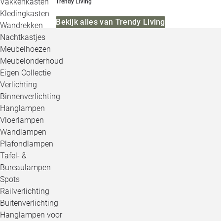
Vakkenkasten
Trendy Living
Kledingkasten
Bekijk alles van Trendy Living
Wandrekken
Nachtkastjes
Meubelhoezen
Meubelonderhoud
Eigen Collectie
Verlichting
Binnenverlichting
Hanglampen
Vloerlampen
Wandlampen
Plafondlampen
Tafel- &
Bureaulampen
Spots
Railverlichting
Buitenverlichting
Hanglampen voor