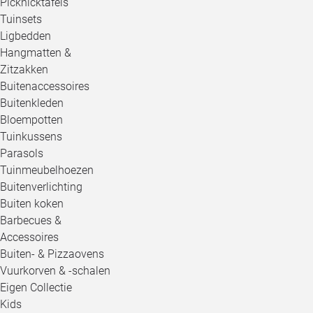
Picknicktafels
Tuinsets
Ligbedden
Hangmatten &
Zitzakken
Buitenaccessoires
Buitenkleden
Bloempotten
Tuinkussens
Parasols
Tuinmeubelhoezen
Buitenverlichting
Buiten koken
Barbecues &
Accessoires
Buiten- & Pizzaovens
Vuurkorven & -schalen
Eigen Collectie
Kids