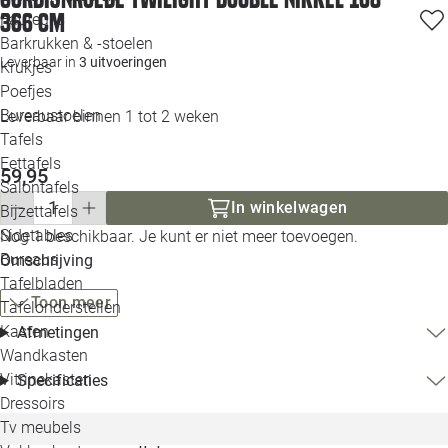
Loo
366 cm
Fauteuils
Barkrukken & -stoelen
Leverbaar in
3 uitvoeringen
Krukjes
Loo
Poefjes
Bureaustoelen
Leverbaar binnen 1 tot 2 weken
Loo
Tafels
Eettafels
59,95
Loo
Salontafels
In winkelwagen
Bijzettafels
Loo
Sidetables
Nog 1 beschikbaar. Je kunt er niet meer toevoegen.
Bureaus
Omschrijving
Tafelbladen
Alle 
Toon meer
Tafelonderstellen
Kasten
Afmetingen
Wandkasten
Vitrinekasten
Specificaties
Dressoirs
Tv meubels