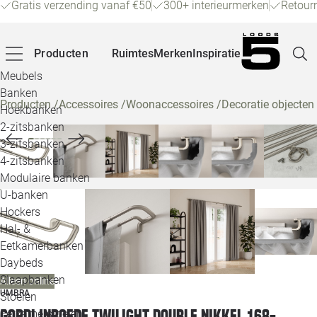
Gratis verzending vanaf €50
300+ interieurmerken
Retour
Producten
Ruimtes
Merken
Inspiratie
Meubels
Banken
Producten
/
Accessoires
/
Woonaccessoires
/
Decoratie objecten
Hoekbanken
Pagina
2-zitsbanken
3-zitsbanken
4-zitsbanken
Winke
Modulaire banken
U-banken
Klant
Hockers
Hal- &
Veelg
Eetkamerbanken
Daybeds
Openin
Slaapbanken
Alleen online
Loo
UMBRA
Stoelen
Gordijnroede Twilight Double nikkel 168-
Eetkamerstoelen