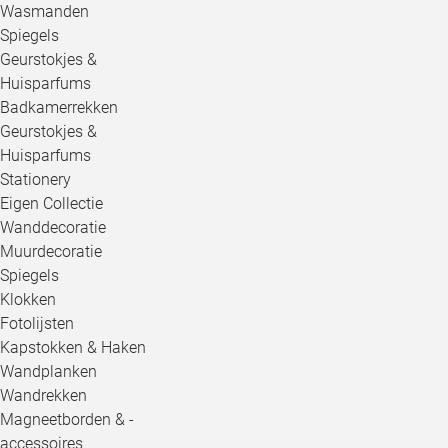
Wasmanden
Spiegels
Geurstokjes &
Huisparfums
Badkamerrekken
Geurstokjes &
Huisparfums
Stationery
Eigen Collectie
Wanddecoratie
Muurdecoratie
Spiegels
Klokken
Fotolijsten
Kapstokken & Haken
Wandplanken
Wandrekken
Magneetborden & -
accessoires