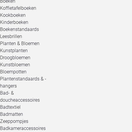
Boeken
Koffietafelboeken
Kookboeken
Kinderboeken
Boekenstandaards
Leesbrillen
Planten & Bloemen
Kunstplanten
Droogbloemen
Kunstbloemen
Bloempotten
Plantenstandaards & -
hangers
Bad- &
doucheaccessoires
Badtextiel
Badmatten
Zeeppompjes
Badkameraccessoires