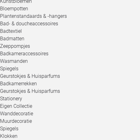
Kunstbloemen
Bloempotten
Plantenstandaards & -hangers
Bad- & doucheaccessoires
Badtextiel
Badmatten
Zeeppompjes
Badkameraccessoires
Wasmanden
Spiegels
Geurstokjes & Huisparfums
Badkamerrekken
Geurstokjes & Huisparfums
Stationery
Eigen Collectie
Wanddecoratie
Muurdecoratie
Spiegels
Klokken