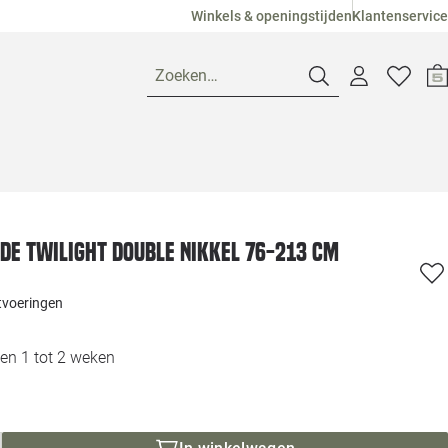
Winkels & openingstijden
Klantenservice
Zoeken…
Openingstijden
Pagina suggesties
Loods 5 Ame
de Twilight Double nikkel 76-213 cm
Winkels
Loods 5 Dui
itvoeringen
Klantenservice
Loods 5 Maas
en 1 tot 2 weken
Veelgestelde vragen
Loods 5 Slie