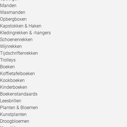
Manden
Wasmanden
Opbergboxen
Kapstokken & Haken
Kledingrekken & -hangers
Schoenenrekken
Wijnrekken
Tijdschriftenrekken
Trolleys
Boeken
Koffietafelboeken
Kookboeken
Kinderboeken
Boekenstandaards
Leesbrillen
Planten & Bloemen
Kunstplanten
Droogbloemen