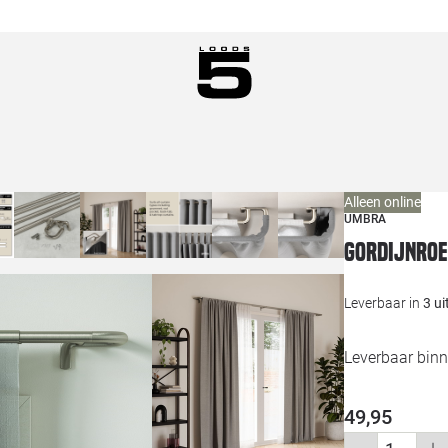
Alleen online
UMBRA
Gordijnroe
Leverbaar in
3 u
Leverbaar binn
49,95