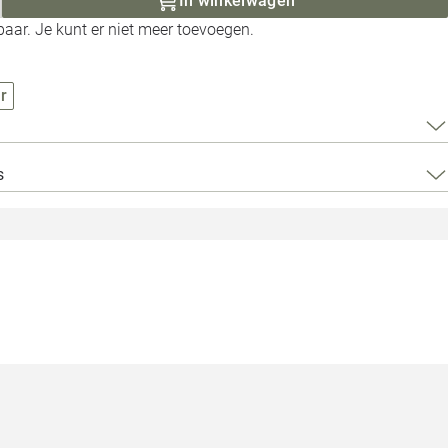
In winkelwagen
Loods 5 Za
aar. Je kunt er niet meer toevoegen.
Loods 5 Gara
r
Alle openingst
s