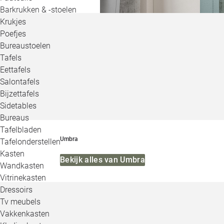
Barkrukken & -stoelen
Krukjes
Poefjes
Bureaustoelen
Tafels
Eettafels
Salontafels
Bijzettafels
Sidetables
Bureaus
Tafelbladen
Umbra
Tafelonderstellen
Kasten
Bekijk alles van Umbra
Wandkasten
Vitrinekasten
Dressoirs
Tv meubels
Vakkenkasten