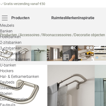
Gratis verzending vanaf €50
Producten
Ruimtes
Merken
Inspiratie
Meubels
Banken
Producten
/
Accessoires
/
Woonaccessoires
/
Decoratie objecten
Hoekbanken
2-zitsbanken
3-zitsbanken
4-zitsbanken
Modulaire banken
U-banken
Hockers
Hal- & Eetkamerbanken
Daybeds
Slaapbanken
Stoelen
Eetkamerstoelen
Fauteuils