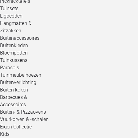
Picknicktafels
Tuinsets
Ligbedden
Hangmatten &
Zitzakken
Buitenaccessoires
Buitenkleden
Bloempotten
Tuinkussens
Parasols
Tuinmeubelhoezen
Buitenverlichting
Buiten koken
Barbecues &
Accessoires
Buiten- & Pizzaovens
Vuurkorven & -schalen
Eigen Collectie
Kids