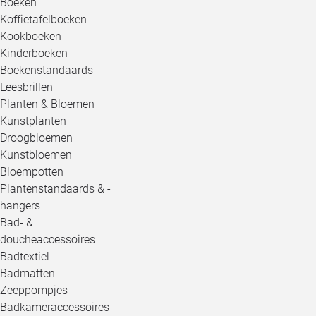
Boeken
Koffietafelboeken
Kookboeken
Kinderboeken
Boekenstandaards
Leesbrillen
Planten & Bloemen
Kunstplanten
Droogbloemen
Kunstbloemen
Bloempotten
Plantenstandaards & -
hangers
Bad- &
doucheaccessoires
Badtextiel
Badmatten
Zeeppompjes
Badkameraccessoires