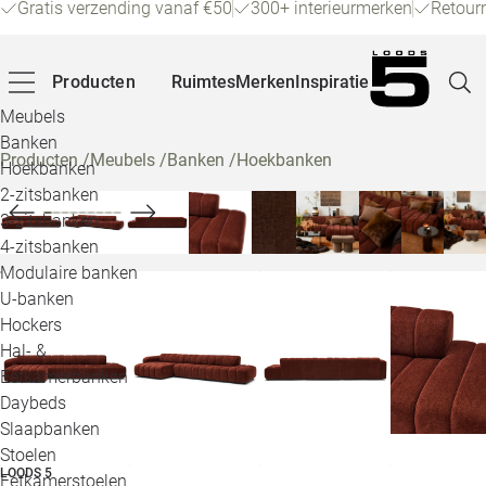
Gratis verzending vanaf €50
300+ interieurmerken
Retour
Producten
Ruimtes
Merken
Inspiratie
Meubels
Banken
Producten
/
Meubels
/
Banken
/
Hoekbanken
Hoekbanken
Pagina
2-zitsbanken
3-zitsbanken
4-zitsbanken
Winke
Modulaire banken
U-banken
Klant
Hockers
Hal- &
Veelg
Eetkamerbanken
Daybeds
Openin
Slaapbanken
Loo
Stoelen
LOODS 5
Eetkamerstoelen