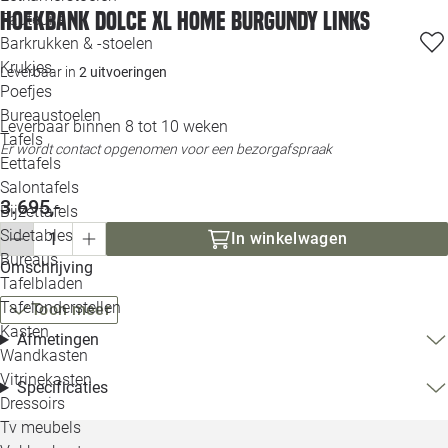
Hoekbank Dolce XL home burgundy links
Loo
Fauteuils
Barkrukken & -stoelen
Krukjes
Loo
Leverbaar in
2 uitvoeringen
Poefjes
Bureaustoelen
Loo
Leverbaar binnen 8 tot 10 weken
Tafels
Er wordt contact opgenomen voor een bezorgafspraak
Eettafels
Loo
Salontafels
3.695,-
Bijzettafels
Loo
Sidetables
(out
In winkelwagen
Bureaus
Omschrijving
Tafelbladen
Alle 
Tafelonderstellen
Toon meer
Kasten
Afmetingen
Wandkasten
Vitrinekasten
Specificaties
Dressoirs
Tv meubels