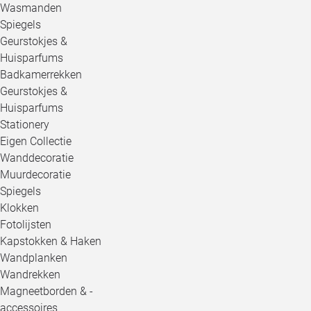
Wasmanden
Spiegels
Geurstokjes &
Huisparfums
Badkamerrekken
Geurstokjes &
Huisparfums
Stationery
Eigen Collectie
Wanddecoratie
Muurdecoratie
Spiegels
Klokken
Fotolijsten
Kapstokken & Haken
Wandplanken
Wandrekken
Magneetborden & -
accessoires