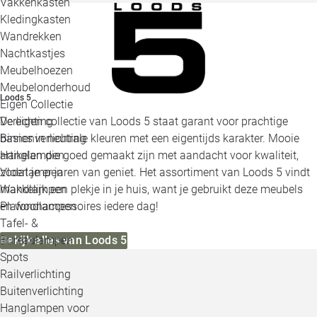
Vakkenkasten
Kledingkasten
Wandrekken
Nachtkastjes
Meubelhoezen
Meubelonderhoud
Loods 5
Eigen Collectie
De eigen collectie van Loods 5 staat garant voor prachtige
Verlichting
basics in neutrale kleuren met een eigentijds karakter. Mooie
Binnenverlichting
artikelen die goed gemaakt zijn met aandacht voor kwaliteit,
Hanglampen
zodat je er jaren van geniet. Het assortiment van Loods 5 vindt
Vloerlampen
makkelijk een plekje in je huis, want je gebruikt deze meubels
Wandlampen
en woonaccessoires iedere dag!
Plafondlampen
Tafel- &
Bekijk alles van Loods 5
Bureaulampen
Spots
Railverlichting
Buitenverlichting
Hanglampen voor