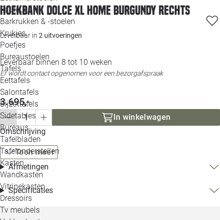
Hoekbank Dolce XL home burgundy rechts
Loo
Fauteuils
Barkrukken & -stoelen
Krukjes
Loo
Leverbaar in
2 uitvoeringen
Poefjes
Bureaustoelen
Loo
Leverbaar binnen 8 tot 10 weken
Tafels
Er wordt contact opgenomen voor een bezorgafspraak
Eettafels
Loo
Salontafels
3.695,-
Bijzettafels
Loo
Sidetables
(out
In winkelwagen
Bureaus
Omschrijving
Tafelbladen
Alle 
Tafelonderstellen
Toon meer
Kasten
Afmetingen
Wandkasten
Vitrinekasten
Specificaties
Dressoirs
Tv meubels