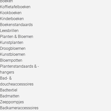
Boeken
Koffietafelboeken
Kookboeken
Kinderboeken
Boekenstandaards
Leesbrillen
Planten & Bloemen
Kunstplanten
Droogbloemen
Kunstbloemen
Bloempotten
Plantenstandaards & -
hangers
Bad- &
doucheaccessoires
Badtextiel
Badmatten
Zeeppompjes
Badkameraccessoires