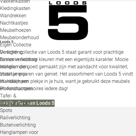
Vakkenkasten
Kledingkasten
Wandrekken
Nachtkastjes
Meubelhoezen
Meubelonderhoud
Loods 5
Eigen Collectie
De eigen collectie van Loods 5 staat garant voor prachtige
Verlichting
basics in neutrale kleuren met een eigentijds karakter. Mooie
Binnenverlichting
artikelen die goed gemaakt zijn met aandacht voor kwaliteit,
Hanglampen
zodat je er jaren van geniet. Het assortiment van Loods 5 vindt
Vloerlampen
makkelijk een plekje in je huis, want je gebruikt deze meubels
Wandlampen
en woonaccessoires iedere dag!
Plafondlampen
Tafel- &
Bekijk alles van Loods 5
Bureaulampen
Spots
Railverlichting
Buitenverlichting
Hanglampen voor