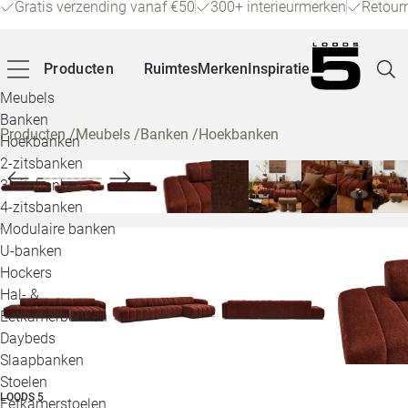
Gratis verzending vanaf €50
300+ interieurmerken
Retour
Producten
Ruimtes
Merken
Inspiratie
Meubels
Banken
Producten
/
Meubels
/
Banken
/
Hoekbanken
Hoekbanken
Pagina
2-zitsbanken
3-zitsbanken
4-zitsbanken
Winke
Modulaire banken
U-banken
Klant
Hockers
Hal- &
Veelg
Eetkamerbanken
Daybeds
Openin
Slaapbanken
Loo
Stoelen
LOODS 5
Eetkamerstoelen