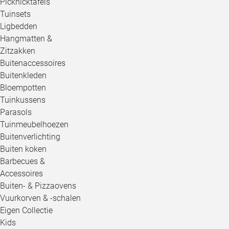
Picknicktafels
Tuinsets
Ligbedden
Hangmatten &
Zitzakken
Buitenaccessoires
Buitenkleden
Bloempotten
Tuinkussens
Parasols
Tuinmeubelhoezen
Buitenverlichting
Buiten koken
Barbecues &
Accessoires
Buiten- & Pizzaovens
Vuurkorven & -schalen
Eigen Collectie
Kids