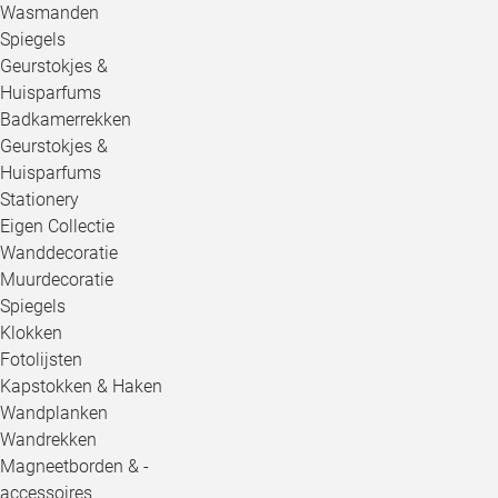
Wasmanden
Spiegels
Geurstokjes &
Huisparfums
Badkamerrekken
Geurstokjes &
Huisparfums
Stationery
Eigen Collectie
Wanddecoratie
Muurdecoratie
Spiegels
Klokken
Fotolijsten
Kapstokken & Haken
Wandplanken
Wandrekken
Magneetborden & -
accessoires