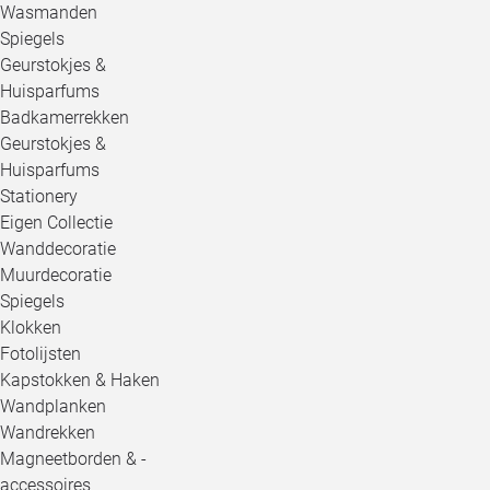
Wasmanden
Spiegels
Geurstokjes &
Huisparfums
Badkamerrekken
Geurstokjes &
Huisparfums
Stationery
Eigen Collectie
Wanddecoratie
Muurdecoratie
Spiegels
Klokken
Fotolijsten
Kapstokken & Haken
Wandplanken
Wandrekken
Magneetborden & -
accessoires