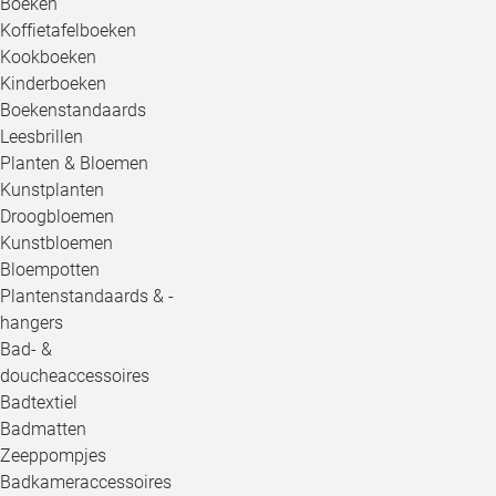
Boeken
Koffietafelboeken
Kookboeken
Kinderboeken
Boekenstandaards
Leesbrillen
Planten & Bloemen
Kunstplanten
Droogbloemen
Kunstbloemen
Bloempotten
Plantenstandaards & -
hangers
Bad- &
doucheaccessoires
Badtextiel
Badmatten
Zeeppompjes
Badkameraccessoires