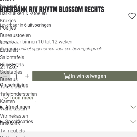
Loo
Fauteuils
Hoekbank Riv rhytm blossom rechts
Barkrukken & -stoelen
Krukjes
Loo
Leverbaar in
6 uitvoeringen
Poefjes
Bureaustoelen
Loo
Leverbaar binnen 10 tot 12 weken
Tafels
Er wordt contact opgenomen voor een bezorgafspraak
Eettafels
Loo
Salontafels
Bijzettafels
Loo
2.125,-
Sidetables
(out
In winkelwagen
Bureaus
Omschrijving
Tafelbladen
Alle 
Tafelonderstellen
Toon meer
Kasten
Afmetingen
Wandkasten
Vitrinekasten
Specificaties
Dressoirs
Tv meubels