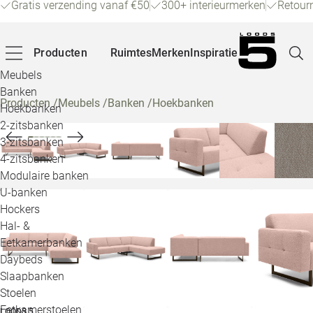
Gratis verzending vanaf €50
300+ interieurmerken
Retour
Producten
Ruimtes
Merken
Inspiratie
Meubels
Banken
Producten
/
Meubels
/
Banken
/
Hoekbanken
Hoekbanken
Pagina
2-zitsbanken
3-zitsbanken
4-zitsbanken
Winke
Modulaire banken
U-banken
Klant
Hockers
Hal- &
Veelg
Eetkamerbanken
Daybeds
Openin
Slaapbanken
Loo
Stoelen
Eetkamerstoelen
LOODS 5