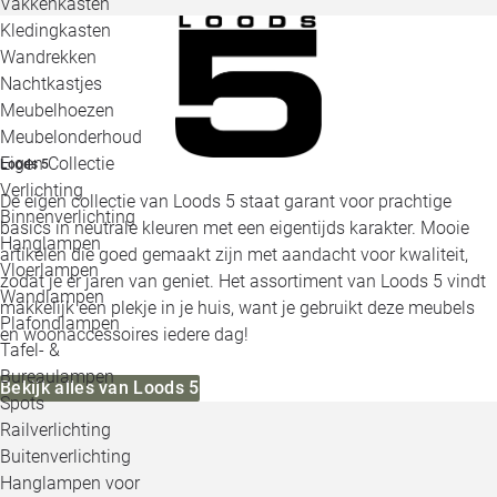
Vakkenkasten
Kledingkasten
Wandrekken
Nachtkastjes
Meubelhoezen
Meubelonderhoud
Eigen Collectie
Loods 5
Verlichting
De eigen collectie van Loods 5 staat garant voor prachtige
Binnenverlichting
basics in neutrale kleuren met een eigentijds karakter. Mooie
Hanglampen
artikelen die goed gemaakt zijn met aandacht voor kwaliteit,
Vloerlampen
zodat je er jaren van geniet. Het assortiment van Loods 5 vindt
Wandlampen
makkelijk een plekje in je huis, want je gebruikt deze meubels
Plafondlampen
en woonaccessoires iedere dag!
Tafel- &
Bureaulampen
Bekijk alles van Loods 5
Spots
Railverlichting
Buitenverlichting
Hanglampen voor