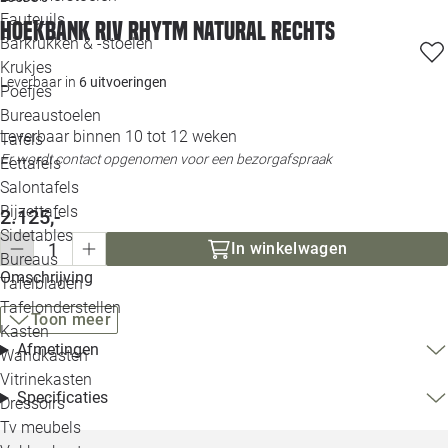
Loo
Fauteuils
Hoekbank Riv rhytm natural rechts
Barkrukken & -stoelen
Krukjes
Loo
Leverbaar in
6 uitvoeringen
Poefjes
Bureaustoelen
Loo
Leverbaar binnen 10 tot 12 weken
Tafels
Er wordt contact opgenomen voor een bezorgafspraak
Eettafels
Loo
Salontafels
Bijzettafels
Loo
2.125,-
Sidetables
(out
In winkelwagen
Bureaus
Omschrijving
Tafelbladen
Alle 
Tafelonderstellen
Toon meer
Kasten
Afmetingen
Wandkasten
Vitrinekasten
Specificaties
Dressoirs
Tv meubels