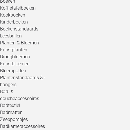
Boeken
Koffietafelboeken
Kookboeken
Kinderboeken
Boekenstandaards
Leesbrillen
Planten & Bloemen
Kunstplanten
Droogbloemen
Kunstbloemen
Bloempotten
Plantenstandaards & -
hangers
Bad- &
doucheaccessoires
Badtextiel
Badmatten
Zeeppompjes
Badkameraccessoires