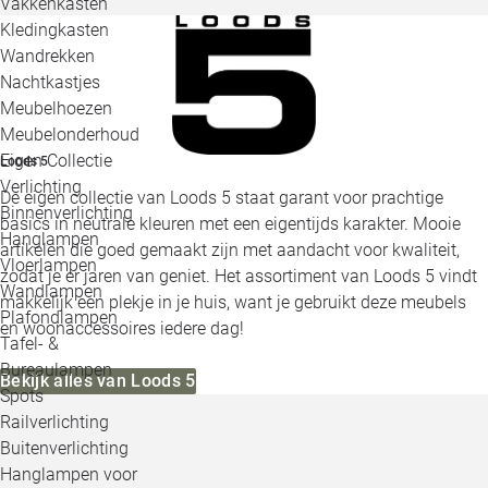
Vakkenkasten
Kledingkasten
Wandrekken
Nachtkastjes
Meubelhoezen
Meubelonderhoud
Eigen Collectie
Loods 5
Verlichting
De eigen collectie van Loods 5 staat garant voor prachtige
Binnenverlichting
basics in neutrale kleuren met een eigentijds karakter. Mooie
Hanglampen
artikelen die goed gemaakt zijn met aandacht voor kwaliteit,
Vloerlampen
zodat je er jaren van geniet. Het assortiment van Loods 5 vindt
Wandlampen
makkelijk een plekje in je huis, want je gebruikt deze meubels
Plafondlampen
en woonaccessoires iedere dag!
Tafel- &
Bureaulampen
Bekijk alles van Loods 5
Spots
Railverlichting
Buitenverlichting
Hanglampen voor