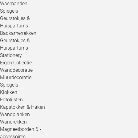
Wasmanden
Spiegels
Geurstokjes &
Huisparfums
Badkamerrekken
Geurstokjes &
Huisparfums
Stationery
Eigen Collectie
Wanddecoratie
Muurdecoratie
Spiegels
Klokken
Fotolijsten
Kapstokken & Haken
Wandplanken
Wandrekken
Magneetborden & -
accessoires