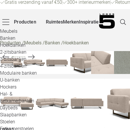
Gratis verzending vanaf €50
300+ interieurmerken
Retour
Producten
Ruimtes
Merken
Inspiratie
Meubels
Banken
Producten
/
Meubels
/
Banken
/
Hoekbanken
Hoekbanken
Pagina
2-zitsbanken
3-zitsbanken
4-zitsbanken
Winke
Modulaire banken
U-banken
Klant
Hockers
Hal- &
Veelg
Eetkamerbanken
Daybeds
Openin
Slaapbanken
Loo
Stoelen
Eetkamerstoelen
LOODS 5