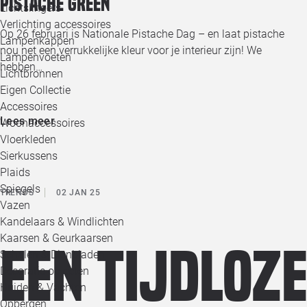
Pistache green
Lichtslingers
Verlichting accessoires
Op 26 februari is Nationale Pistache Dag – en laat pistache
Lampenkappen
nou net een verrukkelijke kleur voor je interieur zijn! We
Lampenvoeten
hebben…
Lichtbronnen
Eigen Collectie
Accessoires
Lees meer
Woonaccessoires
Vloerkleden
Sierkussens
Plaids
Spiegels
TRENDS
02 JAN 25
Vazen
Kandelaars & Windlichten
Kaarsen & Geurkaarsen
Een tijdloz
Schalen & Dienbladen
Decoratie objecten
Huiden & Vachten
Opbergen