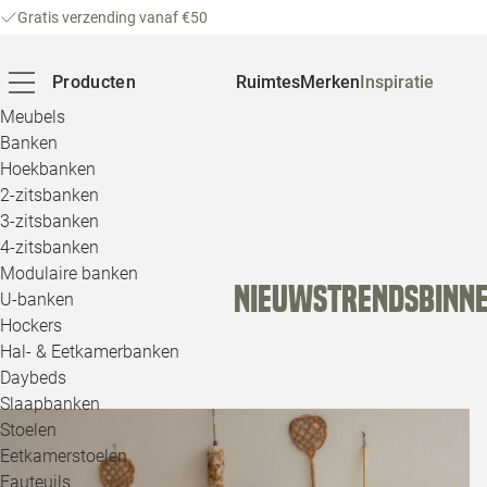
Gratis verzending vanaf €50
Producten
Ruimtes
Merken
Inspiratie
Meubels
Banken
Hoekbanken
2-zitsbanken
3-zitsbanken
4-zitsbanken
Modulaire banken
NIEUWS
TRENDS
BINN
U-banken
Hockers
Hal- & Eetkamerbanken
Daybeds
Slaapbanken
Stoelen
Eetkamerstoelen
Fauteuils