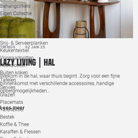
Behangcirkels
Eigen Collectie
Koken & Tafelen
Koken
Keukengerei
Snij- & Serveerplanken
TRENDS
02 JAN 25
Keukentextiel
Voorraadpotten
Lazy living | Hal
Kookboeken
Buiten koken
Welkom in de hal, waar thuis begint. Zorg voor een fijne
Tafelen
binnenkomst met verschillende accessoires, handige
Servies
opbergmogelijkheden…
Glazen
Placemats
Lees meer
Tafeltextiel
Bestek
Koffie & Thee
Karaffen & Flessen