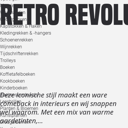
retro revol
Manden
Wasmanden
Opbergboxen
Kapstokken & Haken
Kledingrekken & -hangers
Schoenenrekken
Wijnrekken
Tijdschriftenrekken
Trolleys
Boeken
Koffietafelboeken
Kookboeken
Kinderboeken
Deze iconische stijl maakt een ware
Boekenstandaards
comeback in interieurs en wij snappen
Leesbrillen
Planten & Bloemen
wel waarom. Met een mix van warme
Kunstplanten
aardetinten,…
Droogbloemen