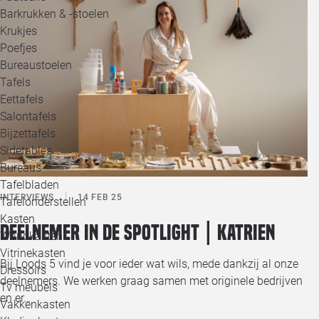
Barkrukken & -stoelen
Krukjes
Poefjes
Bureaustoelen
Tafels
Eettafels
Salontafels
Bijzettafels
Sidetables
Bureaus
Tafelbladen
INTERVIEWS
14 FEB 25
Tafelonderstellen
Kasten
Deelnemer in de spotlight | Katrien
Wandkasten
Vitrinekasten
Bij Loods 5 vind je voor ieder wat wils, mede dankzij al onze
Dressoirs
deelnemers. We werken graag samen met originele bedrijven
Tv meubels
en er…
Vakkenkasten