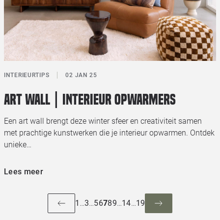
INTERIEURTIPS
02 JAN 25
Art wall | Interieur opwarmers
Een art wall brengt deze winter sfeer en creativiteit samen
met prachtige kunstwerken die je interieur opwarmen. Ontdek
unieke…
Lees meer
1
…
3
…
5
6
7
8
9
…
14
…
19