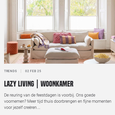
Loods 5 Za
Loods 5 Gara
Alle openingst
TRENDS
02 FEB 25
Lazy Living | Woonkamer
De reuring van de feestdagen is voorbij. Ons goede
voornemen? Meer tijd thuis doorbrengen en fijne momenten
voor jezelf creëren.…