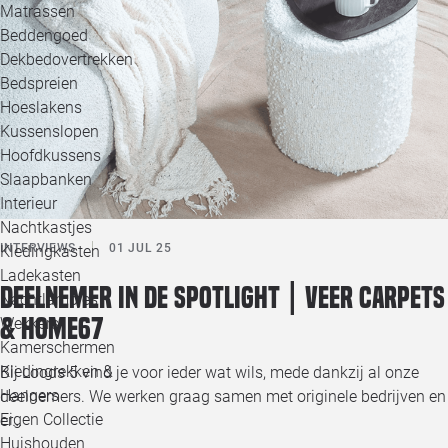
Matrassen
Beddengoed
Dekbedovertrekken
Bedspreien
Hoeslakens
Kussenslopen
Hoofdkussens
Slaapbanken
Interieur
Nachtkastjes
INTERVIEWS
01 JUL 25
Kledingkasten
Ladekasten
Deelnemer in de spotlight | Veer Carpets
Nachtlampjes
& Home67
Wekkers
Kamerschermen
Kledingrekken &
Bij Loods 5 vind je voor ieder wat wils, mede dankzij al onze
Hangers
deelnemers. We werken graag samen met originele bedrijven en
Eigen Collectie
er…
Huishouden