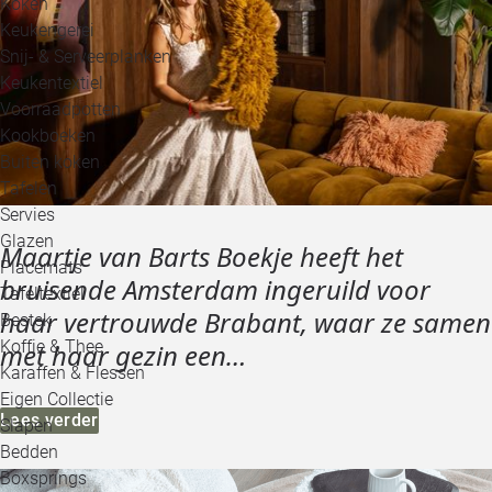
Koken
Keukengerei
Snij- & Serveerplanken
Keukentextiel
Voorraadpotten
Kookboeken
Buiten koken
Tafelen
Servies
Glazen
Maartje van Barts Boekje heeft het
Placemats
bruisende Amsterdam ingeruild voor
Tafeltextiel
haar vertrouwde Brabant, waar ze samen
Bestek
Koffie & Thee
met haar gezin een…
Karaffen & Flessen
Eigen Collectie
Lees verder
Slapen
Bedden
Boxsprings