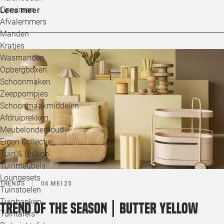
Opruimen
Lees meer
Afvalemmers
Manden
Kratjes
Wasmanden
Opbergboxen
Schoonmaken
Zeeppompjes
Schoonmaakmiddelen
Afdruiprekken
Meubelonderhoud
Eigen Collectie
Tuin & Balkon
Tuinmeubels
Loungesets
TRENDS
06 MEI 25
Tuinstoelen
Tuinbanken
Trend of the season | Butter yellow
Tuintafels