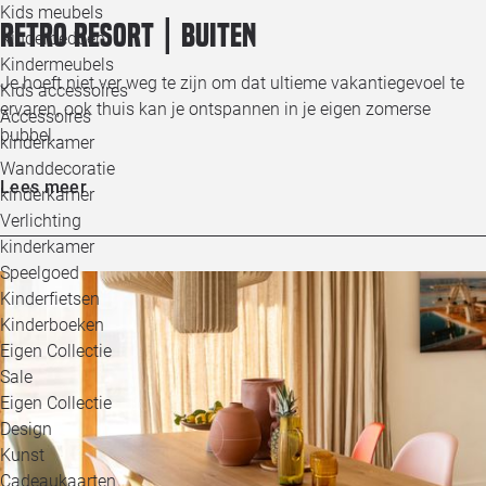
Kids meubels
Retro resort | Buiten
Kinderbedden
Kindermeubels
Je hoeft niet ver weg te zijn om dat ultieme vakantiegevoel te
Kids accessoires
ervaren, ook thuis kan je ontspannen in je eigen zomerse
Accessoires
bubbel.…
kinderkamer
Wanddecoratie
Lees meer
kinderkamer
Verlichting
kinderkamer
Speelgoed
Kinderfietsen
Kinderboeken
Eigen Collectie
Sale
Eigen Collectie
Design
Kunst
Cadeaukaarten