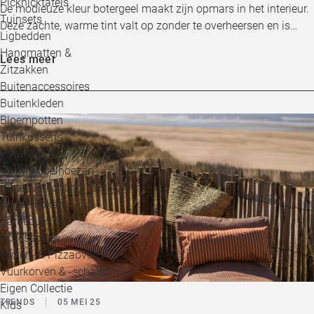
Picknicktafels
De modieuze kleur botergeel maakt zijn opmars in het interieur.
Tuinsets
Deze zachte, warme tint valt op zonder te overheersen en is…
Ligbedden
Hangmatten &
Lees meer
Zitzakken
Buitenaccessoires
Buitenkleden
Bloempotten
Tuinkussens
Parasols
Tuinmeubelhoezen
Buitenverlichting
Buiten koken
Barbecues &
Accessoires
Buiten- & Pizzaovens
Vuurkorven & -schalen
Eigen Collectie
TRENDS
05 MEI 25
Kids