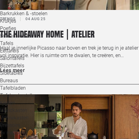
Loo
Fauteuils
Barkrukken & -stoelen
TRENDS
04 AUG 25
Krukjes
Loo
Poefjes
The Hideaway home | Atelier
Bureaustoelen
Loo
Tafels
Haal je innerlijke Picasso naar boven en trek je terug in je atelier
Eettafels
Loo
vol inspiratie. Hier is ruimte om te dwalen, te creëren, en…
Salontafels
Bijzettafels
Loo
Lees meer
Sidetables
(out
Bureaus
Tafelbladen
Alle 
Tafelonderstellen
Kasten
Wandkasten
Vitrinekasten
Dressoirs
Tv meubels