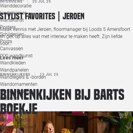
INTERVIEWS
20 JUL 25
Wanddecoratie
kinderkamer
Stylist favorites | Jeroen
Wandkunst
Posters
Maak kennis met Jeroen, floormanager bij Loods 5 Amersfoort
Schilderijen
en gek op alles wat met interieur te maken heeft. Zijn liefde
Prints
voor…
Canvassen
IXXI wandkunst
Lees meer
Wandkleden
Wandpanelen
BINNENKIJKERS
13 JUL 25
Wandtegels & -borden
Wandornamenten
Binnenkijken bij Barts
Verf & Behang
Muurverf
Boekje
Behang
Behangcirkels
Eigen Collectie
Koken & Tafelen