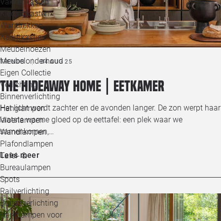
Vakkenkasten
Kledingkasten
Wandrekken
Nachtkastjes
Meubelhoezen
Meubelonderhoud
TRENDS
04 AUG 25
Eigen Collectie
The Hideaway home | Eetkamer
Verlichting
Binnenverlichting
Het licht wordt zachter en de avonden langer. De zon werpt haar
Hanglampen
laatste warme gloed op de eettafel: een plek waar we
Vloerlampen
samenkomen,…
Wandlampen
Plafondlampen
Lees meer
Tafel- &
Bureaulampen
Spots
Railverlichting
Buitenverlichting
Hanglampen voor