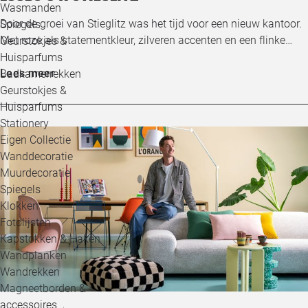
Wasmanden
Door de groei van Stieglitz was het tijd voor een nieuw kantoor.
Spiegels
Met roze als statementkleur, zilveren accenten en een flinke…
Geurstokjes &
Huisparfums
Lees meer
Badkamerrekken
Geurstokjes &
Huisparfums
Stationery
Eigen Collectie
Wanddecoratie
Muurdecoratie
Spiegels
Klokken
Fotolijsten
Kapstokken & Haken
Wandplanken
Wandrekken
Magneetborden & -
accessoires