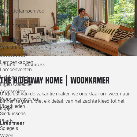
buiten
Staande lampen voor
buiten
Tafellampen voor
buiten
Lichtslingers
Verlichting
accessoires
Lampenkappen
TRENDS
04 AUG 25
Lampenvoeten
Lichtbronnen
The Hideaway home | Woonkamer
Eigen Collectie
Accessoires
Uitgerust van de vakantie maken we ons klaar om weer naar
Woonaccessoires
binnen te gaan. Met elk detail, van het zachte kleed tot het
Vloerkleden
kopje…
Sierkussens
Plaids
Lees meer
Spiegels
Vazen