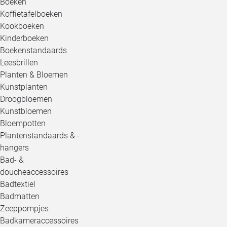
Boeken
Koffietafelboeken
Kookboeken
Kinderboeken
Boekenstandaards
Leesbrillen
Planten & Bloemen
Kunstplanten
Droogbloemen
Kunstbloemen
Bloempotten
Plantenstandaards & -
hangers
Bad- &
doucheaccessoires
Badtextiel
Badmatten
Zeeppompjes
Badkameraccessoires