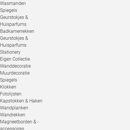
Wasmanden
Spiegels
Geurstokjes &
Huisparfums
Badkamerrekken
Geurstokjes &
Huisparfums
Stationery
Eigen Collectie
Wanddecoratie
Muurdecoratie
Spiegels
Klokken
Fotolijsten
Kapstokken & Haken
Wandplanken
Wandrekken
Magneetborden & -
accessoires