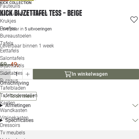
KICK COLLECTION
Loo
Fauteuils
Kick bijzettafel Tess - beige
Barkrukken & -stoelen
Krukjes
Loo
Poefjes
Leverbaar in
5 uitvoeringen
Bureaustoelen
Loo
Tafels
Leverbaar binnen 1 week
Eettafels
Loo
Salontafels
59,-
49,-
Bijzettafels
Loo
Sidetables
(out
In winkelwagen
Bureaus
Omschrijving
Tafelbladen
Alle 
Tafelonderstellen
Toon meer
Kasten
Afmetingen
Wandkasten
Vitrinekasten
Specificaties
Dressoirs
Tv meubels