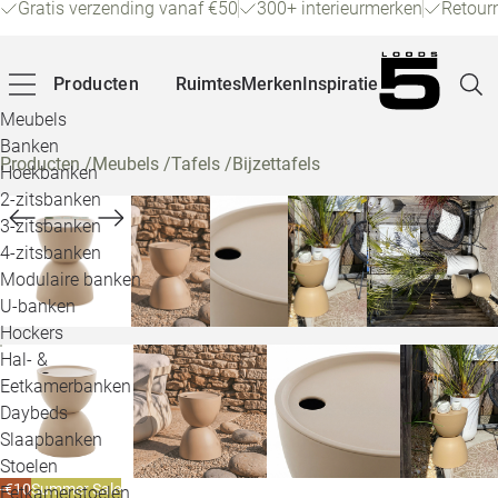
Gratis verzending vanaf €50
300+ interieurmerken
Retour
Producten
Ruimtes
Merken
Inspiratie
Meubels
Banken
Producten
/
Meubels
/
Tafels
/
Bijzettafels
Hoekbanken
Pagina
2-zitsbanken
3-zitsbanken
4-zitsbanken
Winke
Modulaire banken
U-banken
Klant
Hockers
Hal- &
Veelg
Eetkamerbanken
Daybeds
Openin
Slaapbanken
Loo
Stoelen
-€10
Summer Sale
Eetkamerstoelen