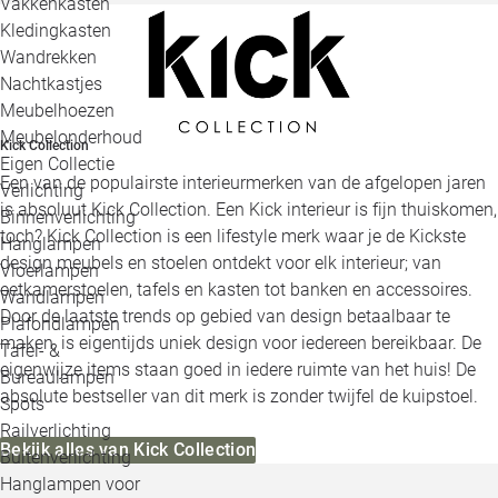
Vakkenkasten
Kledingkasten
Wandrekken
Nachtkastjes
Meubelhoezen
Meubelonderhoud
Kick Collection
Eigen Collectie
Een van de populairste interieurmerken van de afgelopen jaren
Verlichting
is absoluut Kick Collection. Een Kick interieur is fijn thuiskomen,
Binnenverlichting
toch? Kick Collection is een lifestyle merk waar je de Kickste
Hanglampen
design meubels en stoelen ontdekt voor elk interieur; van
Vloerlampen
eetkamerstoelen, tafels en kasten tot banken en accessoires.
Wandlampen
Door de laatste trends op gebied van design betaalbaar te
Plafondlampen
maken, is eigentijds uniek design voor iedereen bereikbaar. De
Tafel- &
eigenwijze items staan goed in iedere ruimte van het huis! De
Bureaulampen
absolute bestseller van dit merk is zonder twijfel de kuipstoel.
Spots
Railverlichting
Bekijk alles van Kick Collection
Buitenverlichting
Hanglampen voor