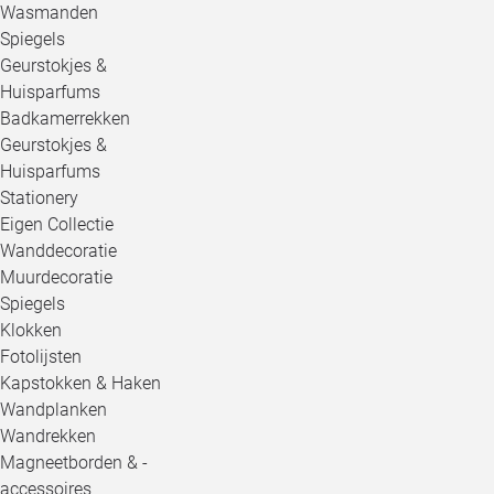
Wasmanden
Spiegels
Geurstokjes &
Huisparfums
Badkamerrekken
Geurstokjes &
Huisparfums
Stationery
Eigen Collectie
Wanddecoratie
Muurdecoratie
Spiegels
Klokken
Fotolijsten
Kapstokken & Haken
Wandplanken
Wandrekken
Magneetborden & -
accessoires