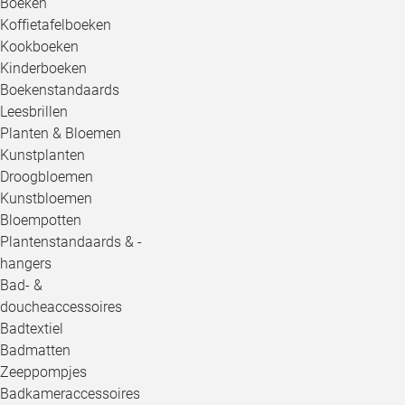
Boeken
Koffietafelboeken
Kookboeken
Kinderboeken
Boekenstandaards
Leesbrillen
Planten & Bloemen
Kunstplanten
Droogbloemen
Kunstbloemen
Bloempotten
Plantenstandaards & -
hangers
Bad- &
doucheaccessoires
Badtextiel
Badmatten
Zeeppompjes
Badkameraccessoires