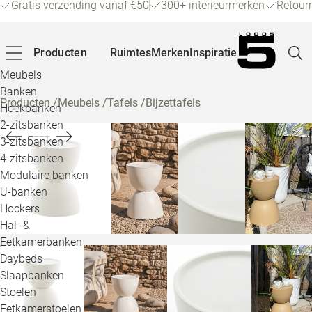
Gratis verzending vanaf €50
300+ interieurmerken
Retour
Producten
Ruimtes
Merken
Inspiratie
Meubels
Banken
Producten
/
Meubels
/
Tafels
/
Bijzettafels
Hoekbanken
Pagina
2-zitsbanken
3-zitsbanken
4-zitsbanken
Winke
Modulaire banken
U-banken
Klant
Hockers
Hal- &
Veelg
Eetkamerbanken
Daybeds
Openin
Slaapbanken
Loo
Stoelen
Eetkamerstoelen