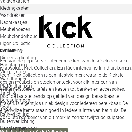
Vakkenkasten
Kledingkasten
Wandrekken
Nachtkastjes
Meubelhoezen
Meubelonderhoud
Eigen Collectie
Verlichting
Kick Collection
Binnenverlichting
Een van de populairste interieurmerken van de afgelopen jaren
Hanglampen
is absoluut Kick Collection. Een Kick interieur is fijn thuiskomen,
Vloerlampen
toch? Kick Collection is een lifestyle merk waar je de Kickste
Wandlampen
design meubels en stoelen ontdekt voor elk interieur; van
Plafondlampen
eetkamerstoelen, tafels en kasten tot banken en accessoires.
Tafel- &
Door de laatste trends op gebied van design betaalbaar te
Bureaulampen
maken, is eigentijds uniek design voor iedereen bereikbaar. De
Spots
eigenwijze items staan goed in iedere ruimte van het huis! De
Railverlichting
absolute bestseller van dit merk is zonder twijfel de kuipstoel.
Buitenverlichting
Hanglampen voor
Bekijk alles van Kick Collection