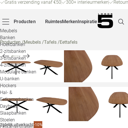
Gratis verzending vanaf €50
300+ interieurmerken
Retour
Producten
Ruimtes
Merken
Inspiratie
Meubels
Banken
Producten
/
Meubels
/
Tafels
/
Eettafels
Hoekbanken
Pagina
2-zitsbanken
3-zitsbanken
4-zitsbanken
Winke
Modulaire banken
U-banken
Klant
Hockers
Hal- &
Veelg
Eetkamerbanken
Daybeds
Openin
Slaapbanken
Loo
Stoelen
-10%
Tijdelijk uitverkocht
Eetkamerstoelen