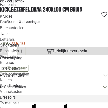
KICK COLLECTION
Loo
Fauteuils
Kick Eettafel Dana 240x100 cm bruin
Barkrukken & -stoelen
Krukjes
Loo
Poefjes
Leverbaar in
3 uitvoeringen
Bureaustoelen
Loo
Tafels
Eettafels
Loo
799,-
719,10
Salontafels
Bijzettafels
Tijdelijk uitverkocht
Loo
Sidetables
(out
Omschrijving
Bureaus
Toon meer
Tafelbladen
Alle 
Tafelonderstellen
Afmetingen
Kasten
Wandkasten
Specificaties
Vitrinekasten
Dressoirs
Tv meubels