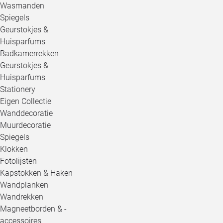
Wasmanden
Spiegels
Geurstokjes &
Huisparfums
Badkamerrekken
Geurstokjes &
Huisparfums
Stationery
Eigen Collectie
Wanddecoratie
Muurdecoratie
Spiegels
Klokken
Fotolijsten
Kapstokken & Haken
Wandplanken
Wandrekken
Magneetborden & -
accessoires