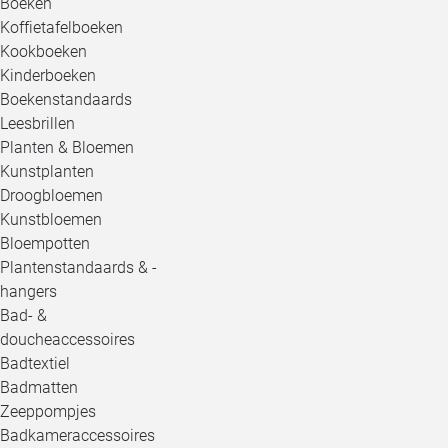
Boeken
Koffietafelboeken
Kookboeken
Kinderboeken
Boekenstandaards
Leesbrillen
Planten & Bloemen
Kunstplanten
Droogbloemen
Kunstbloemen
Bloempotten
Plantenstandaards & -
hangers
Bad- &
doucheaccessoires
Badtextiel
Badmatten
Zeeppompjes
Badkameraccessoires