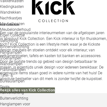
Vakkenkasten
Kledingkasten
Wandrekken
Nachtkastjes
Meubelhoezen
Kick Collection
Meubelonderhoud
Een van de populairste interieurmerken van de afgelopen jaren
Eigen Collectie
is absoluut Kick Collection. Een Kick interieur is fijn thuiskomen,
Verlichting
toch? Kick Collection is een lifestyle merk waar je de Kickste
Binnenverlichting
design meubels en stoelen ontdekt voor elk interieur; van
Hanglampen
eetkamerstoelen, tafels en kasten tot banken en accessoires.
Vloerlampen
Door de laatste trends op gebied van design betaalbaar te
Wandlampen
maken, is eigentijds uniek design voor iedereen bereikbaar. De
Plafondlampen
eigenwijze items staan goed in iedere ruimte van het huis! De
Tafel- &
absolute bestseller van dit merk is zonder twijfel de kuipstoel.
Bureaulampen
Spots
Bekijk alles van Kick Collection
Railverlichting
Buitenverlichting
Hanglampen voor