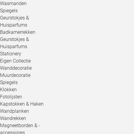
Wasmanden
Spiegels
Geurstokjes &
Huisparfums
Badkamerrekken
Geurstokjes &
Huisparfums
Stationery
Eigen Collectie
Wanddecoratie
Muurdecoratie
Spiegels
Klokken
Fotolijsten
Kapstokken & Haken
Wandplanken
Wandrekken
Magneetborden & -
accessoires