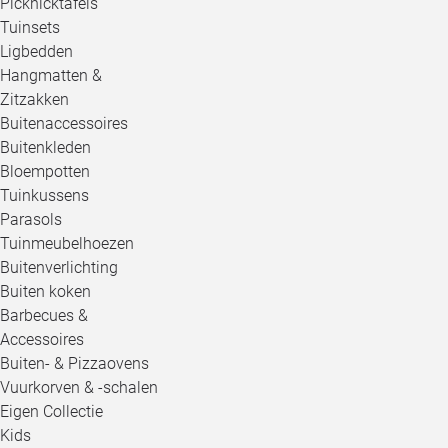
Picknicktafels
Tuinsets
Ligbedden
Hangmatten &
Zitzakken
Buitenaccessoires
Buitenkleden
Bloempotten
Tuinkussens
Parasols
Tuinmeubelhoezen
Buitenverlichting
Buiten koken
Barbecues &
Accessoires
Buiten- & Pizzaovens
Vuurkorven & -schalen
Eigen Collectie
Kids