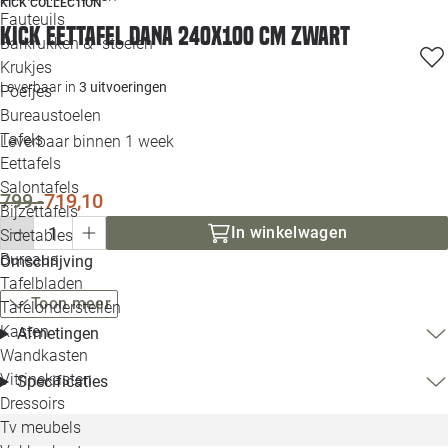
KICK COLLECTION
Loo
Fauteuils
Kick Eettafel Dana 240x100 cm zwart
Barkrukken & -stoelen
Krukjes
Loo
Leverbaar in
3 uitvoeringen
Poefjes
Bureaustoelen
Loo
Tafels
Leverbaar binnen 1 week
Eettafels
Loo
Salontafels
799,-
719,10
Bijzettafels
Loo
In winkelwagen
Sidetables
(out
Bureaus
Omschrijving
Tafelbladen
Alle 
Toon meer
Tafelonderstellen
Kasten
Afmetingen
Wandkasten
Vitrinekasten
Specificaties
Dressoirs
Tv meubels