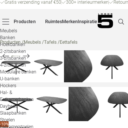
Gratis verzending vanaf €50
300+ interieurmerken
Retour
Producten
Ruimtes
Merken
Inspiratie
Meubels
Banken
Producten
/
Meubels
/
Tafels
/
Eettafels
Hoekbanken
Pagina
2-zitsbanken
3-zitsbanken
4-zitsbanken
Winke
Modulaire banken
U-banken
Klant
Hockers
Hal- &
Veelg
Eetkamerbanken
Daybeds
Openin
Slaapbanken
Loo
Stoelen
-10%
Eetkamerstoelen