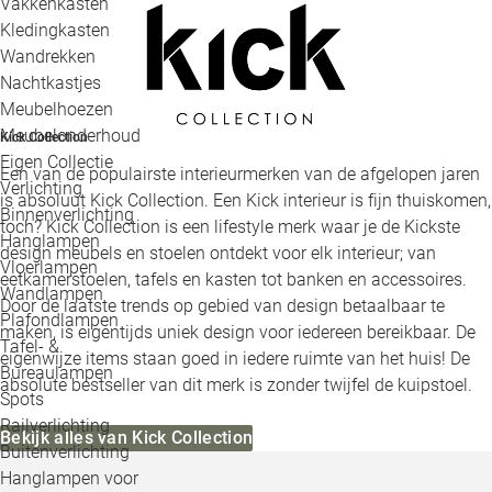
Vakkenkasten
Kledingkasten
Wandrekken
Nachtkastjes
Meubelhoezen
Meubelonderhoud
Kick Collection
Eigen Collectie
Een van de populairste interieurmerken van de afgelopen jaren
Verlichting
is absoluut Kick Collection. Een Kick interieur is fijn thuiskomen,
Binnenverlichting
toch? Kick Collection is een lifestyle merk waar je de Kickste
Hanglampen
design meubels en stoelen ontdekt voor elk interieur; van
Vloerlampen
eetkamerstoelen, tafels en kasten tot banken en accessoires.
Wandlampen
Door de laatste trends op gebied van design betaalbaar te
Plafondlampen
maken, is eigentijds uniek design voor iedereen bereikbaar. De
Tafel- &
eigenwijze items staan goed in iedere ruimte van het huis! De
Bureaulampen
absolute bestseller van dit merk is zonder twijfel de kuipstoel.
Spots
Railverlichting
Bekijk alles van Kick Collection
Buitenverlichting
Hanglampen voor