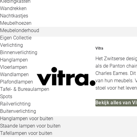
Kledingkasten
Wandrekken
Nachtkastjes
Meubelhoezen
Meubelonderhoud
Eigen Collectie
Verlichting
Vitra
Binnenverlichting
Het Zwitserse desig
Hanglampen
als de Panton chai
Vloerlampen
Charles Eames. Dit
Wandlampen
van hun meubels. V
Plafondlampen
stoel voor het leven
Tafel- & Bureaulampen
Spots
Bekijk alles van Vi
Railverlichting
Buitenverlichting
Hanglampen voor buiten
Staande lampen voor buiten
Tafellampen voor buiten