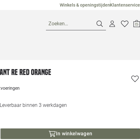
Winkels & openingstijden
Klantenservice
Zoeken…
Openingstijden
ant RE red orange
Pagina suggesties
Loods 5 Ame
itvoeringen
Winkels
Loods 5 Dui
Leverbaar binnen 3 werkdagen
Klantenservice
Loods 5 Maas
Veelgestelde vragen
Loods 5 Slie
In winkelwagen