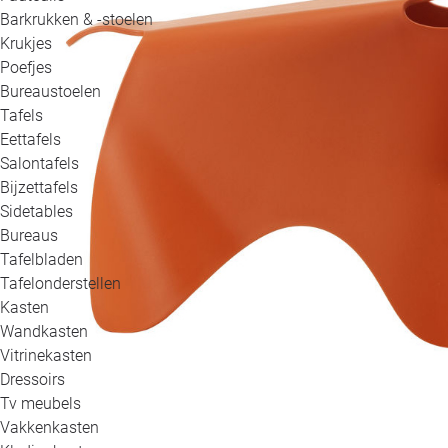
Barkrukken & -stoelen
Krukjes
Poefjes
Bureaustoelen
Tafels
Eettafels
Salontafels
Bijzettafels
Sidetables
Bureaus
Tafelbladen
Tafelonderstellen
Kasten
Wandkasten
Vitrinekasten
Dressoirs
Tv meubels
Vakkenkasten