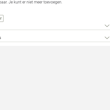
Loods 5 Za
aar. Je kunt er niet meer toevoegen.
Loods 5 Gara
r
Alle openingst
s