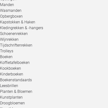
Manden
Wasmanden
Opbergboxen
Kapstokken & Haken
Kledingrekken & -hangers
Schoenenrekken
Wijnrekken
Tijdschriftenrekken
Trolleys
Boeken
Koffietafelboeken
Kookboeken
Kinderboeken
Boekenstandaards
Leesbrillen
Planten & Bloemen
Kunstplanten
Droogbloemen