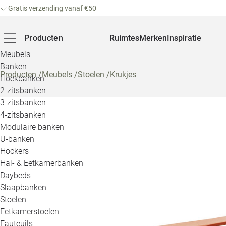
Gratis verzending vanaf €50
Producten
Ruimtes
Merken
Inspiratie
Meubels
Banken
Producten
/
Meubels
/
Stoelen
/
Krukjes
Hoekbanken
2-zitsbanken
3-zitsbanken
4-zitsbanken
Modulaire banken
U-banken
Hockers
Hal- & Eetkamerbanken
Daybeds
Slaapbanken
Stoelen
Eetkamerstoelen
Fauteuils