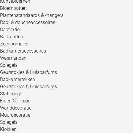
Kunstbloemen
Bloempotten
Plantenstandaards & -hangers
Bad- & doucheaccessoires
Badtextiel
Badmatten
Zeeppompjes
Badkameraccessoires
Wasmanden
Spiegels
Geurstokjes & Huisparfums
Badkamerrekken
Geurstokjes & Huisparfums
Stationery
Eigen Collectie
Wanddecoratie
Muurdecoratie
Spiegels
Klokken