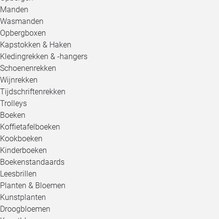
Manden
Wasmanden
Opbergboxen
Kapstokken & Haken
Kledingrekken & -hangers
Schoenenrekken
Wijnrekken
Tijdschriftenrekken
Trolleys
Boeken
Koffietafelboeken
Kookboeken
Kinderboeken
Boekenstandaards
Leesbrillen
Planten & Bloemen
Kunstplanten
Droogbloemen