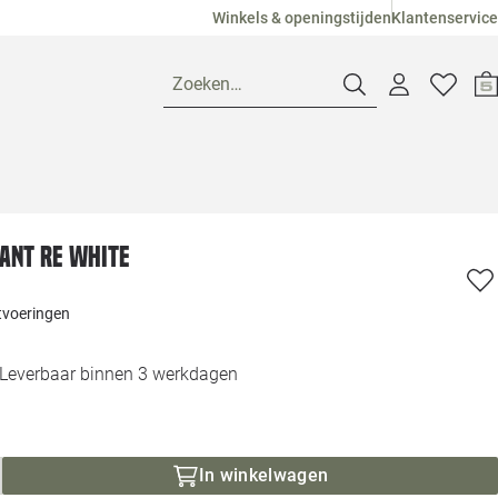
Winkels & openingstijden
Klantenservice
Zoeken…
Openingstijden
ant RE white
Pagina suggesties
Loods 5 Ame
itvoeringen
Winkels
Loods 5 Dui
Leverbaar binnen 3 werkdagen
Klantenservice
Loods 5 Maas
Veelgestelde vragen
Loods 5 Slie
In winkelwagen