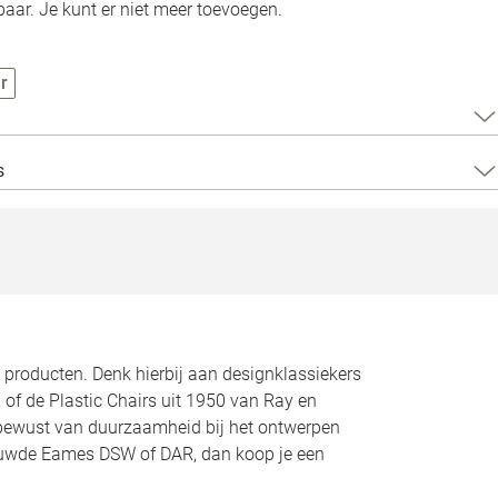
Loods 5 Za
aar. Je kunt er niet meer toevoegen.
Loods 5 Gara
r
Alle openingst
s
 producten. Denk hierbij aan designklassiekers
of de Plastic Chairs uit 1950 van Ray en
bewust van duurzaamheid bij het ontwerpen
nieuwde Eames DSW of DAR, dan koop je een