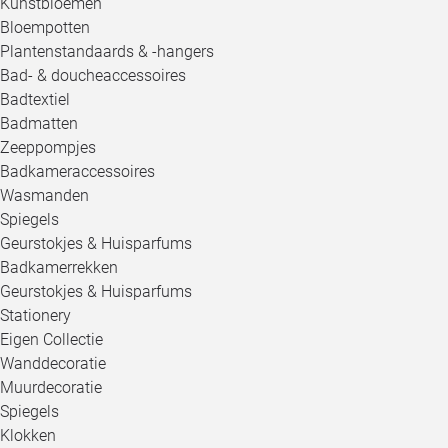
Kunstbloemen
Bloempotten
Plantenstandaards & -hangers
Bad- & doucheaccessoires
Badtextiel
Badmatten
Zeeppompjes
Badkameraccessoires
Wasmanden
Spiegels
Geurstokjes & Huisparfums
Badkamerrekken
Geurstokjes & Huisparfums
Stationery
Eigen Collectie
Wanddecoratie
Muurdecoratie
Spiegels
Klokken