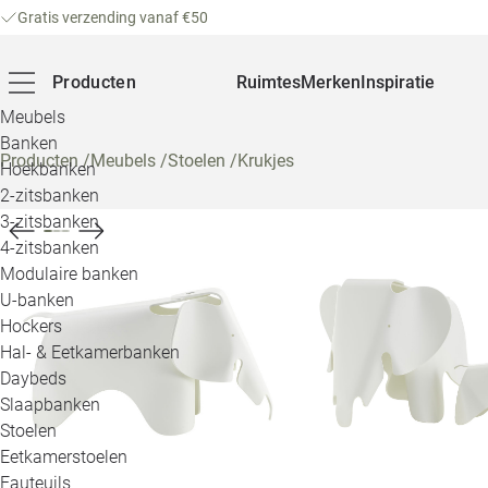
Gratis verzending vanaf €50
Producten
Ruimtes
Merken
Inspiratie
Meubels
Banken
Producten
/
Meubels
/
Stoelen
/
Krukjes
Hoekbanken
2-zitsbanken
3-zitsbanken
4-zitsbanken
Modulaire banken
U-banken
Hockers
Hal- & Eetkamerbanken
Daybeds
Slaapbanken
Stoelen
Eetkamerstoelen
Fauteuils