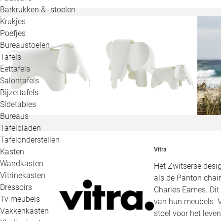
Barkrukken & -stoelen
Krukjes
Poefjes
Bureaustoelen
Tafels
Eettafels
Salontafels
Bijzettafels
Sidetables
Bureaus
Tafelbladen
Tafelonderstellen
Vitra
Kasten
Wandkasten
Het Zwitserse desig
Vitrinekasten
als de Panton chai
Dressoirs
Charles Eames. Dit
Tv meubels
van hun meubels. V
Vakkenkasten
stoel voor het leven