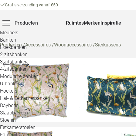
Gratis verzending vanaf €50
Producten
Ruimtes
Merken
Inspiratie
Meubels
Banken
Producten
/
Accessoires
/
Woonaccessoires
/
Sierkussens
Hoekbanken
2-zitsbanken
3-zitsbanken
4-zitsbanken
Modulaire banken
U-banken
Hockers
Hal- & Eetkamerbanken
Daybeds
Slaapbanken
Stoelen
Eetkamerstoelen
Fauteuils