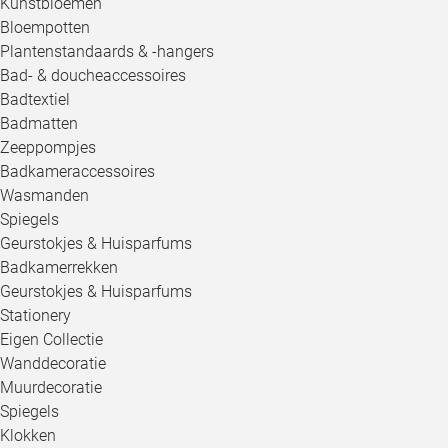
Kunstbloemen
Bloempotten
Plantenstandaards & -hangers
Bad- & doucheaccessoires
Badtextiel
Badmatten
Zeeppompjes
Badkameraccessoires
Wasmanden
Spiegels
Geurstokjes & Huisparfums
Badkamerrekken
Geurstokjes & Huisparfums
Stationery
Eigen Collectie
Wanddecoratie
Muurdecoratie
Spiegels
Klokken