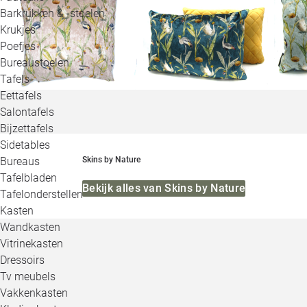
Barkrukken & -stoelen
Krukjes
Poefjes
Bureaustoelen
Tafels
Eettafels
Salontafels
Bijzettafels
Sidetables
Bureaus
Skins by Nature
Tafelbladen
Bekijk alles van Skins by Nature
Tafelonderstellen
Kasten
Wandkasten
Vitrinekasten
Dressoirs
Tv meubels
Vakkenkasten