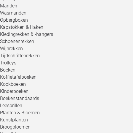
Manden
Wasmanden
Opbergboxen
Kapstokken & Haken
Kledingrekken & -hangers
Schoenenrekken
Wijnrekken
Tijdschriftenrekken
Trolleys
Boeken
Koffietafelboeken
Kookboeken
Kinderboeken
Boekenstandaards
Leesbrillen
Planten & Bloemen
Kunstplanten
Droogbloemen