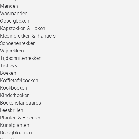
Manden
Wasmanden
Opbergboxen
Kapstokken & Haken
Kledingrekken & -hangers
Schoenenrekken
Wijnrekken
Tijdschriftenrekken
Trolleys
Boeken
Koffietafelboeken
Kookboeken
Kinderboeken
Boekenstandaards
Leesbrillen
Planten & Bloemen
Kunstplanten
Droogbloemen