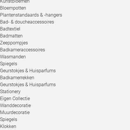
Kunstbloemen
Bloempotten
Plantenstandaards & -hangers
Bad- & doucheaccessoires
Badtextiel
Badmatten
Zeeppompjes
Badkameraccessoires
Wasmanden
Spiegels
Geurstokjes & Huisparfums
Badkamerrekken
Geurstokjes & Huisparfums
Stationery
Eigen Collectie
Wanddecoratie
Muurdecoratie
Spiegels
Klokken