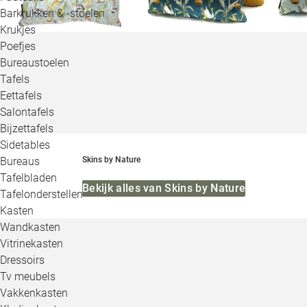
Barkrukken & -stoelen
Krukjes
Poefjes
Bureaustoelen
Tafels
Eettafels
Salontafels
Bijzettafels
Sidetables
Bureaus
Skins by Nature
Tafelbladen
Bekijk alles van Skins by Nature
Tafelonderstellen
Kasten
Wandkasten
Vitrinekasten
Dressoirs
Tv meubels
Vakkenkasten