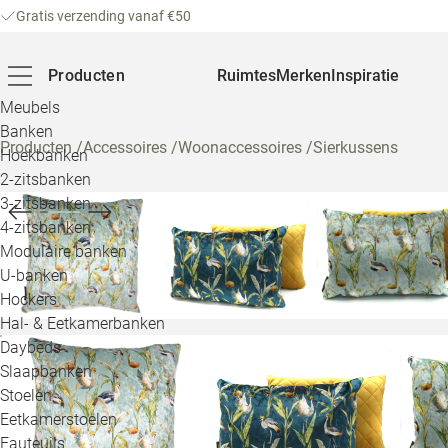
Gratis verzending vanaf €50
Producten
Ruimtes
Merken
Inspiratie
Meubels
Banken
Producten
/
Accessoires
/
Woonaccessoires
/
Sierkussens
Hoekbanken
2-zitsbanken
3-zitsbanken
4-zitsbanken
Modulaire banken
U-banken
Hockers
Hal- & Eetkamerbanken
Daybeds
Slaapbanken
Stoelen
Eetkamerstoelen
Fauteuils