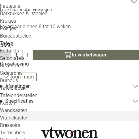
Loo
Fauteuils
Leverbaar in
4 uitvoeringen
Barkrukken & -stoelen
Krukjes
Loo
Leverbaar binnen 8 tot 10 weken
Poefjes
Bureaustoelen
Loo
Tafels
599,-
Eettafels
Loo
In winkelwagen
Salontafels
Omschrijving
Bijzettafels
Loo
Sidetables
Toon meer
Bureaus
Afmetingen
Tafelbladen
Alle 
Tafelonderstellen
Specificaties
Kasten
Wandkasten
Vitrinekasten
Dressoirs
Tv meubels