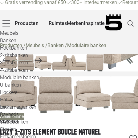
Gratis verzending vanaf €50
300+ interieurmerken
Retour
Producten
Ruimtes
Merken
Inspiratie
Meubels
Banken
Producten
/
Meubels
/
Banken
/
Modulaire banken
Hoekbanken
Pagina
2-zitsbanken
3-zitsbanken
4-zitsbanken
Winke
Modulaire banken
U-banken
Klant
Hockers
Hal- &
Veelg
Eetkamerbanken
Daybeds
Alleen online
Openin
Slaapbanken
VTWONEN
Loo
Stoelen
Lazy 1-zits element boucle naturel
Eetkamerstoelen