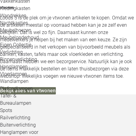
Vakkenkasten
vtwonen
Kledingkasten
Wandrekken
Loods 5 is de plek om je vtwonen artikelen te kopen. Omdat we
Nachtkastjes
de artikelen meestal op voorraad hebben kan je ze zelf even
Meubelhoezen
bekijken. Dat is wel zo fijn. Daarnaast kunnen onze
Meubelonderhoud
medewerkers je helpen bij het maken van een keuze. Ze zijn
Eigen Collectie
gespecialiseerd in het verkopen van bijvoorbeeld meubels als
Verlichting
banken, kasten, tafels maar ook vloerkleden en verlichting.
Binnenverlichting
Daarnaast hebben we een bezorgservice. Natuurlijk kan je ook
Hanglampen
de items makkelijk bestellen en laten thuisbezorgen via deze
Vloerlampen
webshop. Wekelijks voegen we nieuwe vtwonen items toe.
Wandlampen
Plafondlampen
Bekijk alles van vtwonen
Tafel- &
Bureaulampen
Spots
Railverlichting
Buitenverlichting
Hanglampen voor