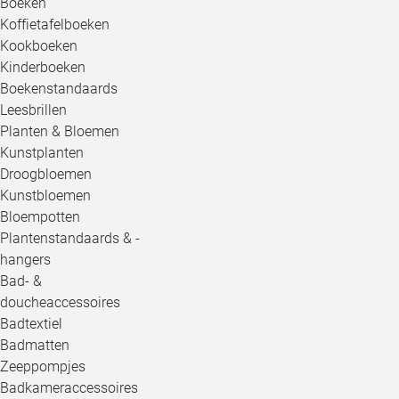
Boeken
Koffietafelboeken
Kookboeken
Kinderboeken
Boekenstandaards
Leesbrillen
Planten & Bloemen
Kunstplanten
Droogbloemen
Kunstbloemen
Bloempotten
Plantenstandaards & -
hangers
Bad- &
doucheaccessoires
Badtextiel
Badmatten
Zeeppompjes
Badkameraccessoires