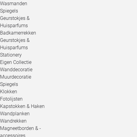
Wasmanden
Spiegels
Geurstokjes &
Huisparfums
Badkamerrekken
Geurstokjes &
Huisparfums
Stationery
Eigen Collectie
Wanddecoratie
Muurdecoratie
Spiegels
Klokken
Fotolijsten
Kapstokken & Haken
Wandplanken
Wandrekken
Magneetborden & -
accessoires