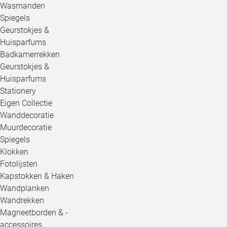
Wasmanden
Spiegels
Geurstokjes &
Huisparfums
Badkamerrekken
Geurstokjes &
Huisparfums
Stationery
Eigen Collectie
Wanddecoratie
Muurdecoratie
Spiegels
Klokken
Fotolijsten
Kapstokken & Haken
Wandplanken
Wandrekken
Magneetborden & -
accessoires