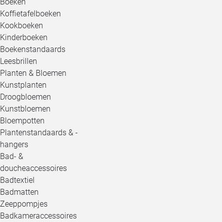
Boeken
Koffietafelboeken
Kookboeken
Kinderboeken
Boekenstandaards
Leesbrillen
Planten & Bloemen
Kunstplanten
Droogbloemen
Kunstbloemen
Bloempotten
Plantenstandaards & -
hangers
Bad- &
doucheaccessoires
Badtextiel
Badmatten
Zeeppompjes
Badkameraccessoires