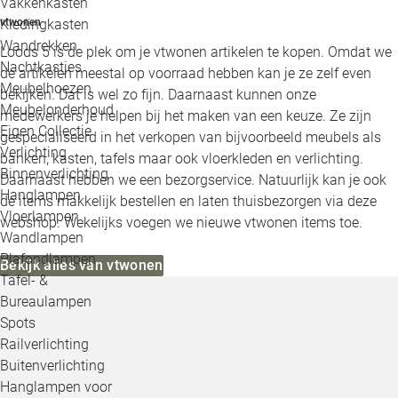
Vakkenkasten
vtwonen
Kledingkasten
Wandrekken
Loods 5 is de plek om je vtwonen artikelen te kopen. Omdat we
Nachtkastjes
de artikelen meestal op voorraad hebben kan je ze zelf even
Meubelhoezen
bekijken. Dat is wel zo fijn. Daarnaast kunnen onze
Meubelonderhoud
medewerkers je helpen bij het maken van een keuze. Ze zijn
Eigen Collectie
gespecialiseerd in het verkopen van bijvoorbeeld meubels als
Verlichting
banken, kasten, tafels maar ook vloerkleden en verlichting.
Binnenverlichting
Daarnaast hebben we een bezorgservice. Natuurlijk kan je ook
Hanglampen
de items makkelijk bestellen en laten thuisbezorgen via deze
Vloerlampen
webshop. Wekelijks voegen we nieuwe vtwonen items toe.
Wandlampen
Plafondlampen
Bekijk alles van vtwonen
Tafel- &
Bureaulampen
Spots
Railverlichting
Buitenverlichting
Hanglampen voor