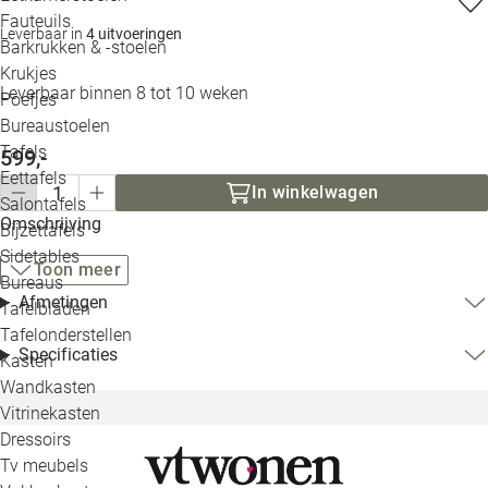
Loo
Fauteuils
Leverbaar in
4 uitvoeringen
Barkrukken & -stoelen
Krukjes
Loo
Leverbaar binnen 8 tot 10 weken
Poefjes
Bureaustoelen
Loo
Tafels
599,-
Eettafels
Loo
In winkelwagen
Salontafels
Omschrijving
Bijzettafels
Loo
Sidetables
Toon meer
Bureaus
Afmetingen
Tafelbladen
Alle 
Tafelonderstellen
Specificaties
Kasten
Wandkasten
Vitrinekasten
Dressoirs
Tv meubels