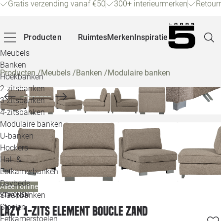
Gratis verzending vanaf €50
300+ interieurmerken
Retour
Producten
Ruimtes
Merken
Inspiratie
Meubels
Banken
Producten
/
Meubels
/
Banken
/
Modulaire banken
Hoekbanken
Pagina
2-zitsbanken
3-zitsbanken
4-zitsbanken
Winke
Modulaire banken
U-banken
Klant
Hockers
Hal- &
Veelg
Eetkamerbanken
Daybeds
Alleen online
Openin
Slaapbanken
VTWONEN
Loo
Stoelen
Lazy 1-zits element boucle zand
Eetkamerstoelen